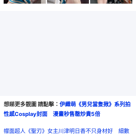
想睇更多靚圖 請點擊：
伊織萌《男兒當隻揪》系列拍
性感Cosplay封面　漫畫秒售罄炒貴5倍
幪面超人《聖刃》女主川津明日香不只身材好 細數