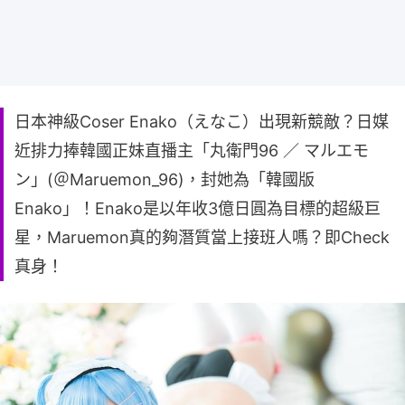
日本神級Coser Enako（えなこ）出現新競敵？日媒
近排力捧韓國正妹直播主「丸衛門96 ／ マルエモ
ン」(＠Maruemon_96)，封她為「韓國版
Enako」！Enako是以年收3億日圓為目標的超級巨
星，Maruemon真的夠潛質當上接班人嗎？即Check
真身！