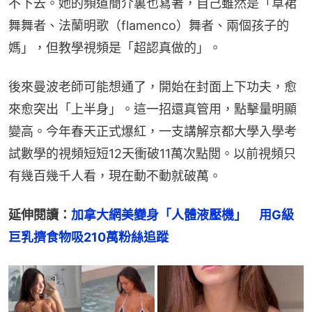
不下去。她的頻道簡介裏也寫著，自己雖然是「草裙
舞舞者、法蘭明歌（flamenco）舞者、兩個孩子的
媽」，但教學視頻是「超認真做的」。
後來曼波老師可能想通了，開始在封面上下功夫，愈
來愈突出「上半身」。這一招還真管用，點擊量明顯
變高。今年春天正式爆紅，一支講解京都大學入學考
試數學的視頻短短12天衝破11萬次點閲。以前視頻只
有幾百幾千人看，現在動不動就破萬。
延伸閱讀：
加拿大網美變身「人體液壓機」　用G級
巨乳擠食物吸210萬粉絲追蹤