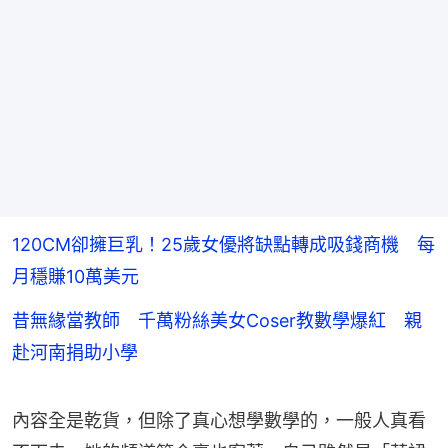
120CM卻擁巨乳！25歲女優將缺點轉成吸錢商機 每
月穩賺10萬美元
昔無緣當教師 千萬粉絲美女Coser教數學爆紅 親
赴河南捐助小學
內容全是乾貨，但除了真心想學數學的，一般人真看