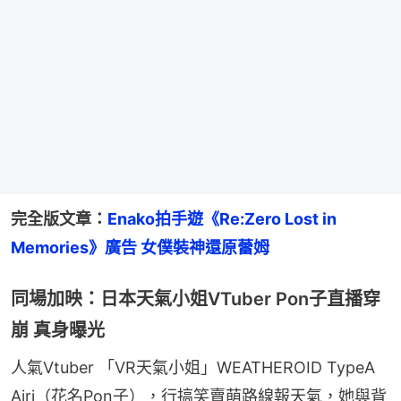
完全版文章：
Enako拍手遊《Re:Zero Lost in 
Memories》廣告 女僕裝神還原蕾姆
同場加映：日本天氣小姐VTuber Pon子直播穿
崩 真身曝光
人氣Vtuber 「VR天氣小姐」WEATHEROID TypeA 
Airi（花名Pon子），行搞笑賣萌路線報天氣，她與背