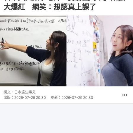
大爆紅 網笑：想認真上課了
撰文：
日本這些事兒
出版：
2026-07-29 20:30
更新：
2026-07-29 20:30