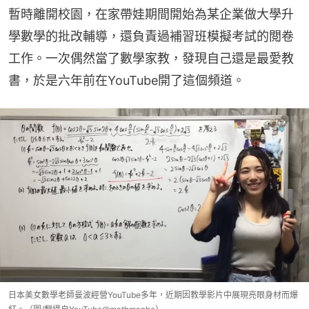
暫時離開校園，在家帶娃期間開始為某企業做大學升
學數學的批改輔導，還負責過補習班模擬考試的閲卷
工作。一次偶然當了數學家教，發現自己還是最愛教
書，於是六年前在YouTube開了這個頻道。
日本美女數學老師曼波經營YouTube多年，近期因教學影片中展現亮眼身材而爆