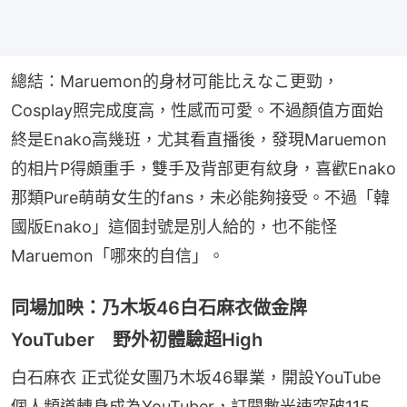
總結：Maruemon的身材可能比えなこ更勁，
Cosplay照完成度高，性感而可愛。不過顏值方面始
終是Enako高幾班，尤其看直播後，發現Maruemon
的相片P得頗重手，雙手及背部更有紋身，喜歡Enako
那類Pure萌萌女生的fans，未必能夠接受。不過「韓
國版Enako」這個封號是別人給的，也不能怪
Maruemon「哪來的自信」。
同場加映：乃木坂46白石麻衣做金牌
YouTuber 野外初體驗超High
白石麻衣 正式從女團乃木坂46畢業，開設YouTube
個人頻道轉身成為YouTuber，訂閱數光速突破115