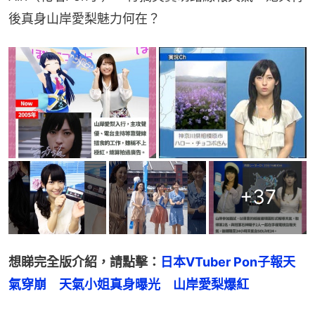
後真身山岸愛梨魅力何在？
+
37
想睇完全版介紹，請點擊：
日本VTuber Pon子報天
氣穿崩　天氣小姐真身曝光　山岸愛梨爆紅