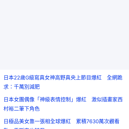
日本22歲G級寫真女神高野真央上節目爆紅 全網跪
求：千萬別減肥
日本女團偶像「神級表情控制」爆紅 激似插畫家西
村裕二筆下角色
日極品美女靠一張相全球爆紅 累積7630萬次觀看