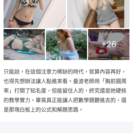
+
26
只能說，在這個注意力稀缺的時代，就算內容再好，
也得先想辦法讓人點進來看。曼波老師用「胸前圓周
率」打開了知名度，但能留住人的，終究還是她硬核
的教學實力。畢竟真正能讓人把數學題聽進去的，還
是那塊白板上的公式和解題思路。