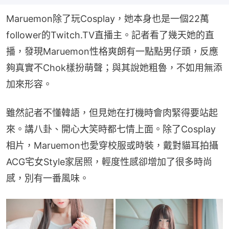
Maruemon除了玩Cosplay，她本身也是一個22萬
follower的Twitch.TV直播主。記者看了幾天她的直
播，發現Maruemon性格爽朗有一點點男仔頭，反應
夠真實不Chok樣扮萌聲；與其說她粗魯，不如用無添
加來形容。
雖然記者不懂韓語，但見她在打機時會肉緊得要站起
來。講八卦、開心大笑時都七情上面。除了Cosplay
相片，Maruemon也愛穿校服或時裝，戴對貓耳拍攝
ACG宅女Style家居照，輕度性感卻增加了很多時尚
感，別有一番風味。