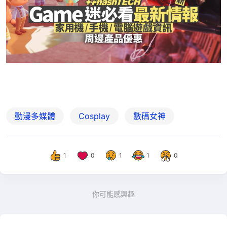
動漫多媒體
Cosplay
數碼女神
1
0
1
1
0
你可能感興趣