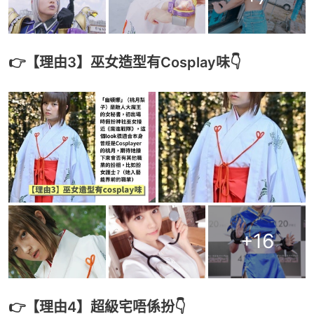
👉【理由3】巫女造型有Cosplay味👇
+
16
👉【理由4】超級宅唔係扮👇