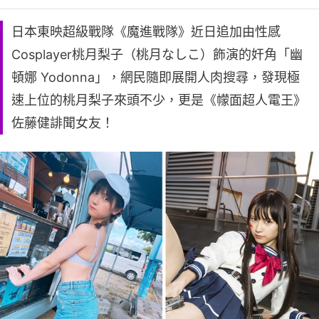
日本東映超級戰隊《魔進戰隊》近日追加由性感
Cosplayer桃月梨子（桃月なしこ）飾演的奸角「幽
頓娜 Yodonna」，網民隨即展開人肉搜尋，發現極
速上位的桃月梨子來頭不少，更是《幪面超人電王》
佐藤健誹聞女友！