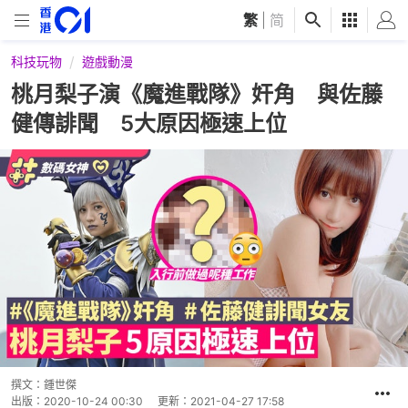
繁
|
简
科技玩物
遊戲動漫
桃月梨子演《魔進戰隊》奸角 與佐藤
健傳誹聞 5大原因極速上位
撰文：
鍾世傑
出版：
2020-10-24 00:30
更新：
2021-04-27 17:58