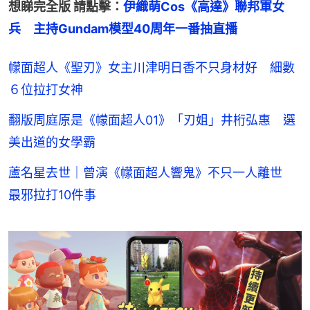
想睇完全版 請點擊：
伊織萌Cos《高達》聯邦軍女
兵　主持Gundam模型40周年一番抽直播
幪面超人《聖刃》女主川津明日香不只身材好 細數
６位拉打女神
翻版周庭原是《幪面超人01》「刃姐」井桁弘惠 選
美出道的女學霸
蘆名星去世｜曾演《幪面超人響鬼》不只一人離世
最邪拉打10件事