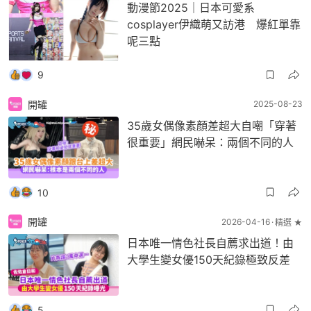
動漫節2025｜日本可愛系
cosplayer伊織萌又訪港 爆紅單靠
呢三點
9
開罐
2025-08-23
35歲女偶像素顏差超大自嘲「穿著
很重要」網民嚇呆：兩個不同的人
10
開罐
2026-04-16
精選 ★
日本唯一情色社長自薦求出道！由
大學生變女優150天紀錄極致反差
5