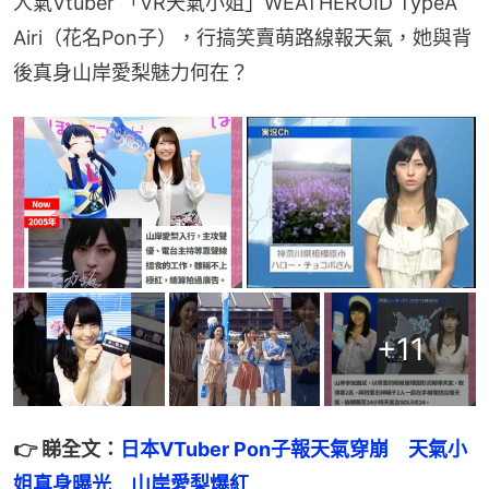
人氣Vtuber 「VR天氣小姐」WEATHEROID TypeA 
Airi（花名Pon子），行搞笑賣萌路線報天氣，她與背
後真身山岸愛梨魅力何在？
+
11
👉 睇全文：
日本VTuber Pon子報天氣穿崩　天氣小
姐真身曝光　山岸愛梨爆紅