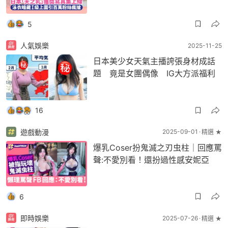
5
人氣娛樂
2025-11-25
日本美少女天氣主播誇張身材成話
題 竟是女團偶像 IG大方派福利
16
遊戲動漫
2025-09-01
精選 ★
爆乳Coser扮鬼滅之刃虫柱｜回應罵
聲:不愛別看！還扮過性感安妮亞
6
即時娛樂
2025-07-26
精選 ★