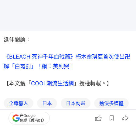
延伸閱讀：
《BLEACH 死神千年血戰篇》朽木露琪亞首次使出卍
解「白霞罰」！網：美到哭！
【本文獲「
COOL潮流生活網
」授權轉載。】
全職獵人
日本
日本動畫
動漫多媒體
在Google
動漫
COOL潮流生活網
追蹤《香港01》