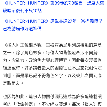
《HUNTER×HUNTER》第39卷於7.3發售 進度大突
破暗示復刊不只10話
《HUNTER×HUNTER》連載長達27年 冨樫義博早
已為結局作好這準備
《獵人》王位繼承戰一直被認為是系列最複雜的篇章
之一，除了角色眾多，每位人物背後還牽涉不同勢
力、念能力、政治角力與心理博弈，因此每次漫畫恢
復連載時，許多讀者最大的困擾往往不是忘記劇情演
到哪，而是早已記不得角色名字，以及彼此之間到底
是敵是友。
也因為如此，這份人物關係圖迅速成為許多追連載讀
者的「救命神器」。不少網友笑說，每次《獵人》復