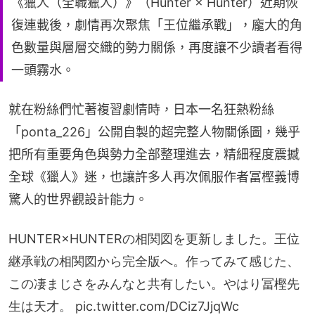
《獵人（全職獵人）》（Hunter × Hunter）近期恢
復連載後，劇情再次聚焦「王位繼承戰」，龐大的角
色數量與層層交織的勢力關係，再度讓不少讀者看得
一頭霧水。
就在粉絲們忙著複習劇情時，日本一名狂熱粉絲
「ponta_226」公開自製的超完整人物關係圖，幾乎
把所有重要角色與勢力全部整理進去，精細程度震撼
全球《獵人》迷，也讓許多人再次佩服作者冨樫義博
驚人的世界觀設計能力。
HUNTER×HUNTERの相関図を更新しました。王位
継承戦の相関図から完全版へ。作ってみて感じた、
この凄まじさをみんなと共有したい。やはり冨樫先
生は天才。
pic.twitter.com/DCiz7JjqWc