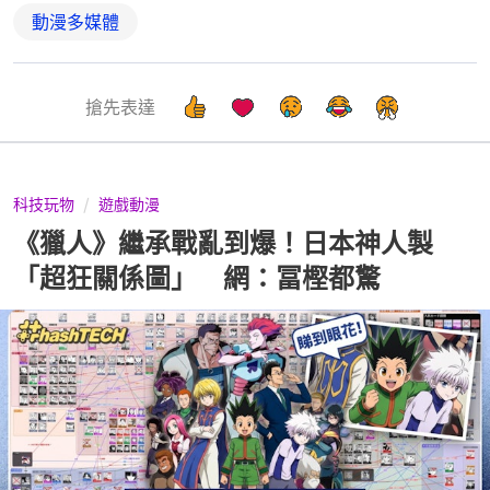
動漫多媒體
搶先表達
科技玩物
遊戲動漫
《獵人》繼承戰亂到爆！日本神人製
「超狂關係圖」 網：冨樫都驚