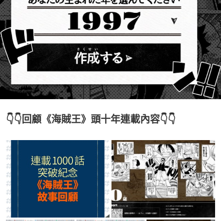
👇👇回顧《海賊王》頭十年連載內容👇👇