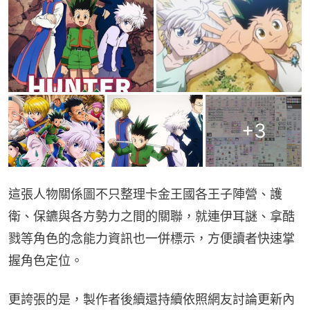
+
3
這張人物關係圖不只整理卡金王國各王子陣營、護
衛、保鑣與各方勢力之間的關聯，就連伊耳謎、拿酷
戮等角色的念能力資訊也一併標示，方便讀者快速掌
握角色定位。
更誇張的是，製作者後續還持續依照網友討論更新內