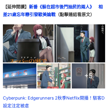
【延伸閱讀】
新番《躲在超市後門抽菸的兩人》　相
差21歲忘年戀引發歐美論戰
（點擊連結看原文）
+
5
Cyberpunk: Edgerunners 2秋季Netflix開播！駭客D
設定注定被虐