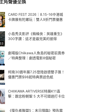
主角聲優全換
CARD FEST 2026｜8.15-16中港城
卡牌展有陀螺玩｜雙人9折門票優惠
小島秀夫影評《蜘蛛俠：英雄重生》
300字讚：這才是最完美的彼得
:33
劇場版Chiikawa人魚島的秘密前賣券
／特典整理｜劇透電影8個秘密
柯南30週年展7.25登陸啟德雙子匯！
優惠門票$98起特典票送色紙
CHIIKAWA ARTIVERSE特展K11直
擊：跟忠粉朝聖 5 大不可錯過打卡位
《復仇者聯盟5：末日降臨》預告震