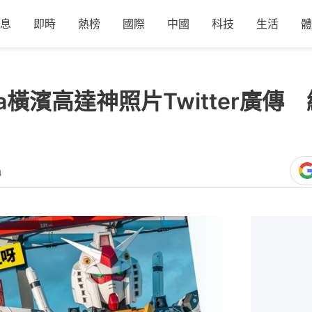
息
即時
熱榜
國際
中國
科技
生活
體
hama橫濱高達神照片Twitter廣
4