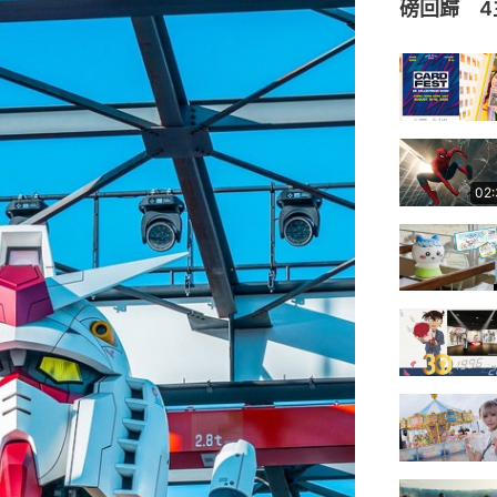
磅回歸 4
02