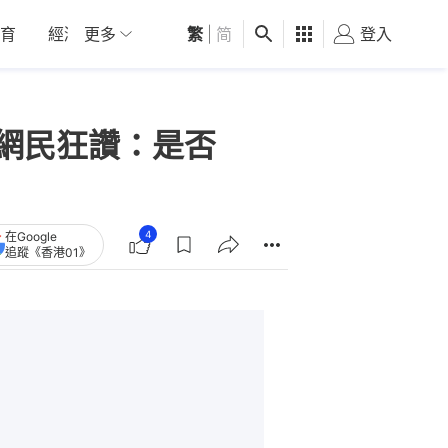
育
經濟
更多
01深圳
繁
觀點
|
简
健康
好食玩飛
登入
女
傳 網民狂讚：是否
4
在Google
追蹤《香港01》