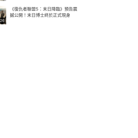
《復仇者聯盟5：末日降臨》預告震
撼公開！末日博士終於正式現身
:26