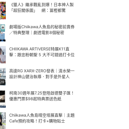
《獵人》繼承戰亂到爆！日本神人製
「超狂關係圖」 網：冨樫都驚
劇場版Chiikawa人魚島的秘密前賣券
／特典整理｜劇透電影8個秘密
CHIIKAWA ARTIVERSE特展K11直
擊：跟忠粉朝聖 5 大不可錯過打卡位
高達RG XARX-ZERO發表｜清水榮一
設計神山健治執導．對手是外星人
:29
柯南30週年展7.25登陸啟德雙子匯！
優惠門票$98起特典票送色紙
Chiikawa人魚島晴空塔展直擊｜主題
Cafe預約攻略！打卡+購物貼士