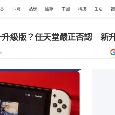
息
即時
熱榜
國際
中國
科技
生活
體
D是唯一升級版？任天堂嚴正否認 
09