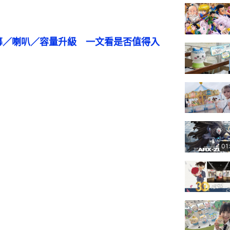
試｜螢幕／喇叭／容量升級　一文看是否值得入
01