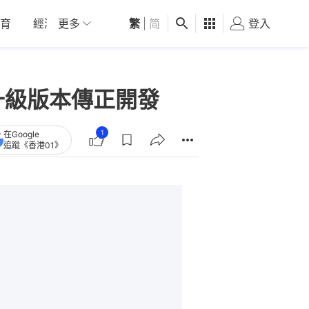
育
經濟
更多
01深圳
繁
觀點
|
简
健康
好食玩飛
登入
女
新升級版本傳正開發
1
在Google
追蹤《香港01》