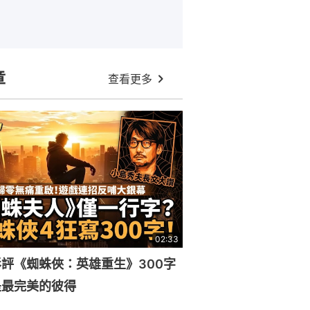
章
查看更多
02:33
評《蜘蛛俠：英雄重生》300字
是最完美的彼得