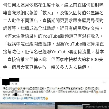
何伯何太連月依然花生度十足，繼之前直播何伯封嘴
嚷自殺致網民報警「救人」，及後又因何伯公屋無名
二人避住不同酒店，直播期間更要求跟房屋局局長對
話等等，繼續成為全城熱話。近日有網民發帖文指，
《何太生活语录》的YouTube新頻道已有潛在收入，
「我講中咗已經開始搵錢，因為YouTube嘅演算法直
接幫咗佢，佢個名已經喺YouTube裏面係流量，基本
上直接會推介佢俾人睇，佢而家咁快就大約$1800美
金一個月大家真係失敗，咁Ｘ多人入去睇佢。」