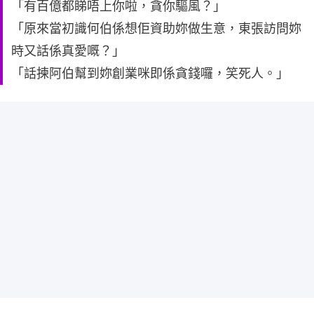
「有百億都睇唔上你啦，貪你驅風？」
「原來當初識何伯係想佢資助妳做生意，東張訪問妳
時又話係真愛嘅？」
「話揀阿伯幫到妳創業咪即係貪錢囉，笑死人。」