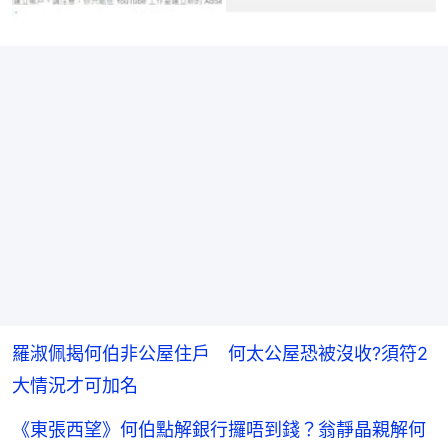
羅淑佩揭何伯非公屋住戶 何太公屋恐被沒收?須符2
大情況才可加名
《東張西望》何伯點解銀行攞唔到錢？翁靜晶親解何