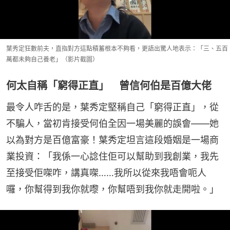
葉秀定狂數前夫，直指對方這點積蓄根本不夠看，更語出驚人地表示：「三、五百
萬都未夠自己養老」（影片截圖）
何太自稱「窮得正直」 曾信何伯是百億大佬
最令人咋舌的是，葉秀定堅稱自己「窮得正直」，從
不騙人，當初肯接受何伯全因一場美麗的誤會——她
以為對方是百億富豪！葉秀定坦言這段婚姻是一場商
業投資：「我係一心諗住佢可以幫助到我創業，我先
至接受佢㗎咋，講真㗎……我所以從來我唔會呃人
囉，你幫得到我你就嚟，你幫唔到我你就走開啦。」