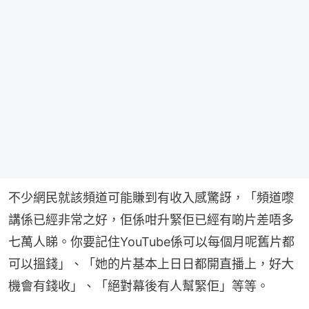
不少網民就該頻道可能賺到有收入感驚訝，「頻道嚟
講係已經非常之好，佢係咁升緊佢已經有啲片差唔多
七萬人睇。你要記住YouTube係可以每個月呢舊片都
可以搵錢」、「她的片基本上日日都開直播上，好大
機會有錢收」、「絕對幕後有人幫緊佢」等等。