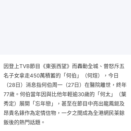
因登上TVB節目《東張西望》而轟動全城、曾怒斥五
名子女拿走450萬積蓄的「何伯」（何煊），今日
（28日）消息指何伯周一（27日）在醫院離世，終年
77歲。何伯當年因與比他年輕逾30歲的「何太」（葉
秀定）展開「忘年戀」，甚至在節目中亮出龍鳳鈪及
昂貴名錶作為定情信物，一夕之間成為全港網民茶餘
飯後的熱門話題。