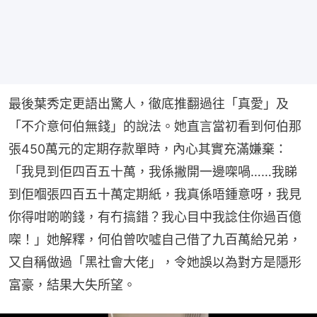
最後葉秀定更語出驚人，徹底推翻過往「真愛」及
「不介意何伯無錢」的說法。她直言當初看到何伯那
張450萬元的定期存款單時，內心其實充滿嫌棄：
「我見到佢四百五十萬，我係撇開一邊㗎喎……我睇
到佢嗰張四百五十萬定期紙，我真係唔鍾意呀，我見
你得咁啲啲錢，有冇搞錯？我心目中我諗住你過百億
㗎！」她解釋，何伯曾吹噓自己借了九百萬給兄弟，
又自稱做過「黑社會大佬」，令她誤以為對方是隱形
富豪，結果大失所望。