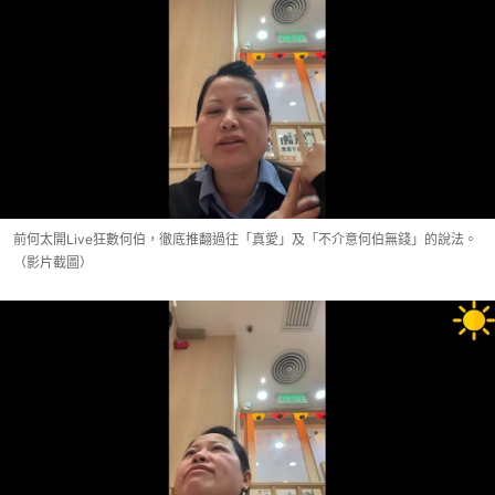
前何太開Live狂數何伯，徹底推翻過往「真愛」及「不介意何伯無錢」的說法。
（影片截圖）