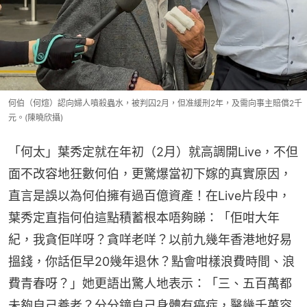
何伯（何煊）認向婦人噴殺蟲水，被判囚2月，但准緩刑2年，及需向事主賠償2千
元。(陳曉欣攝)
「何太」葉秀定就在年初（2月）就高調開Live，不但
面不改容地狂數何伯，更驚爆當初下嫁的真實原因，
直言是誤以為何伯擁有過百億資產！在Live片段中，
葉秀定直指何伯這點積蓄根本唔夠睇：「佢咁大年
紀，我貪佢咩呀？貪咩老咩？以前九幾年香港地好易
搵錢，你話佢早20幾年退休？點會咁樣浪費時間、浪
費青春呀？」她更語出驚人地表示：「三、五百萬都
未夠自己養老？分分鐘自己身體有癌症，醫幾千萬容