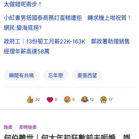
太做錯呢兩步！
小紅書男搭國泰商務訂蛋糕遭拒 轉求機上咁祝賀！
網民:變海底撈?
政府工｜13份筍工月薪22K-163K 郵政署助理銷售
經理年薪高達58萬
瞬間有共鳴
忘年戀
東張西望
30
0
0
12
17
娛樂
即時娛樂
何伯離世｜何太年初狂數前夫呃婚 誤