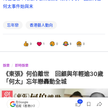
何太事件始與末
忘年戀
香港藝人動向
9
1
0
8
0
娛樂
即時娛樂
《東張》何伯離世 回顧與年輕逾30歲
「何太」忘年戀轟動全城
59
在Google
追蹤《香港01》