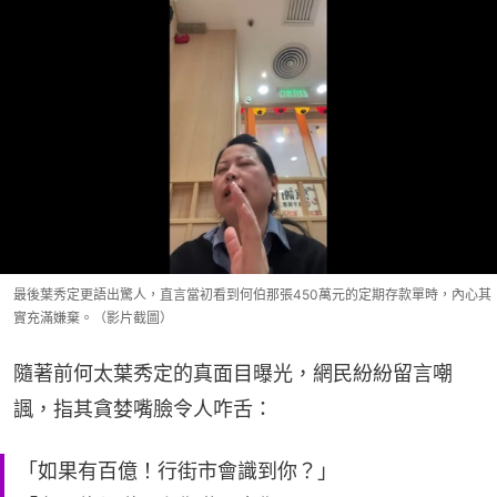
最後葉秀定更語出驚人，直言當初看到何伯那張450萬元的定期存款單時，內心其
實充滿嫌棄。（影片截圖）
隨著前何太葉秀定的真面目曝光，網民紛紛留言嘲
諷，指其貪婪嘴臉令人咋舌：
「如果有百億！行街市會識到你？」