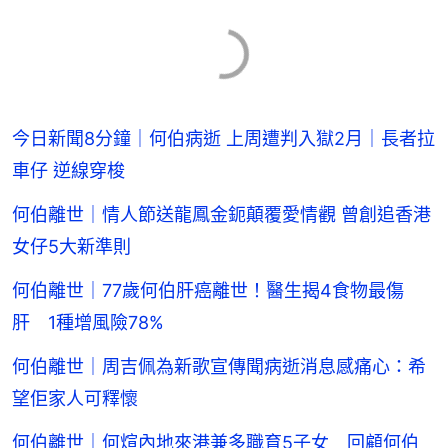
今日新聞8分鐘｜何伯病逝 上周遭判入獄2月｜長者拉
車仔 逆線穿梭
何伯離世｜情人節送龍鳳金鈪顛覆愛情觀 曾創追香港
女仔5大新準則
何伯離世｜77歲何伯肝癌離世！醫生揭4食物最傷
肝 1種增風險78%
何伯離世｜周吉佩為新歌宣傳聞病逝消息感痛心：希
望佢家人可釋懷
何伯離世｜何煊內地來港兼多職育5子女 回顧何伯