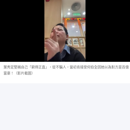
葉秀定堅稱自己「窮得正直」，從不騙人，當初肯接受何伯全因她以為對方是百億
富豪！（影片截圖）