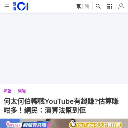
繁
|
简
熱話
開罐
何太何伯轉戰YouTube有錢賺?估算賺
咁多！網民：演算法幫到佢