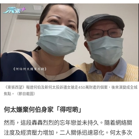
《東張西望》報道何伯及新何太投訴孻女搶走450萬財產的個案，後來演變成全城
焦點。（節目截圖）
何太嫌棄何伯身家「得咁啲」
然而，這段轟轟烈烈的忘年戀並未持久。隨着網絡關
注度及經濟壓力增加，二人關係迅速惡化。何太多次