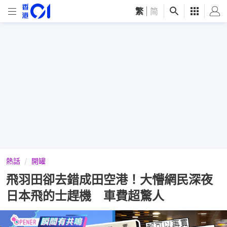
繁
|
简
熱話
開罐
飛羽田卻去錯成田空港！大懵網民深夜
日本飛的士趕機 車費超驚人