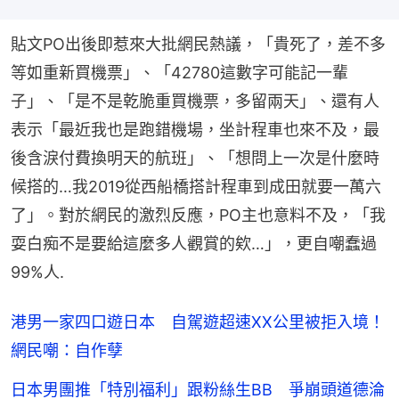
貼文PO出後即惹來大批網民熱議，「貴死了，差不多
等如重新買機票」、「42780這數字可能記一輩
子」、「是不是乾脆重買機票，多留兩天」、還有人
表示「最近我也是跑錯機場，坐計程車也來不及，最
後含淚付費換明天的航班」、「想問上一次是什麼時
候搭的…我2019從西船橋搭計程車到成田就要一萬六
了」。對於網民的激烈反應，PO主也意料不及，「我
耍白痴不是要給這麼多人觀賞的欸…」，更自嘲蠢過
99%人.
港男一家四口遊日本 自駕遊超速XX公里被拒入境！
網民嘲：自作孽
日本男團推「特別福利」跟粉絲生BB 爭崩頭道德淪