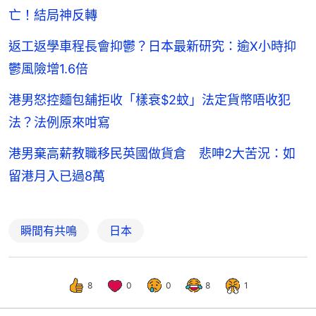
亡！結局神反轉
返工返學車程長會抑鬱？日本最新研究：逾X小時抑
鬱風險增1.6倍
港男怒控麵包舖拒收「樣衰$2蚊」法定貨幣唔收犯
法？法例原來咁寫
港男棄高薪教職移民英國做貨倉 悲呻2大苦況：如
留港月入已過8萬
瞬間有共鳴
日本
8
0
0
8
1