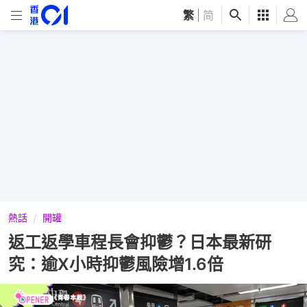
繁
|
简
熱話
開罐
返工返學車程長會抑鬱？日本最新研
究：逾X小時抑鬱風險增1.6倍