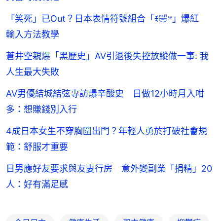
「笑死」已Out？日本表情符號組合「ꉂ🤣𐤔」爆紅
輸入方法教學
蒼井空親爆「黑歷史」AV引退後失控放縱做一事: 我
人生最大失敗
AV男優結城結弦專訪爆辛酸史 日做12小時月入咁
多：想賺錢別入行
4成日本女生不穿胸圍出門？年輕人勇於打破社會規
範：舒服才重要
日男應好友要求與友妻行房 意外變副業「捐精」20
人：好有滿足感