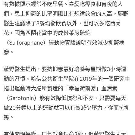
有數據顯示經常不吃早餐、喜愛吃零食和宵夜的人
們，患上抑鬱的比率明顯比有規律飲食的人高。藤野
醫生建議除了3餐均衡飲食以外，也可以多吃西蘭
花，因為西蘭花當中的成份萊菔硫烷
（Sulforaphane）經動物實驗證明有效減少抑鬱病
發。
藤野醫生提出，要抗抑鬱最好培養每星期做3小時運
動的習慣。哈佛公共衛生學院在2019年的一個研究中
指出運動時大腦所製造的「幸福荷爾蒙」血清素
（Serotonin）能有效降低憤怒和不安。只需要每天
做20分鐘以上的運動就可以有效減少壓力，從而抗抑
鬱。
有傳聞說每嘆一口氣就會短命3秒，但藤野醫生表示