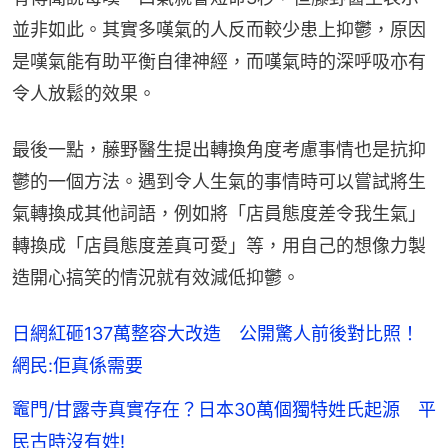
並非如此。其實多嘆氣的人反而較少患上抑鬱，原因
是嘆氣能有助平衡自律神經，而嘆氣時的深呼吸亦有
令人放鬆的效果。
最後一點，藤野醫生提出轉換角度考慮事情也是抗抑
鬱的一個方法。遇到令人生氣的事情時可以嘗試將生
氣轉換成其他詞語，例如將「店員態度差令我生氣」
轉換成「店員態度差真可愛」等，用自己的想像力製
造開心搞笑的情況就有效減低抑鬱。
日網紅砸137萬整容大改造 公開驚人前後對比照！
網民:佢真係需要
竈門/甘露寺真實存在？日本30萬個獨特姓氏起源 平
民古時沒有姓!