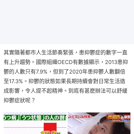
其實隨著都市人生活節奏緊張，患抑鬱症的數字一直
有上升趨勢。國際組織OECD有數據顯示，2013患抑
鬱的人數只有7.9%，但到了2020年患抑鬱人數翻倍
至17.3%。抑鬱的狀態如果長期持續會對日常生活造
成影響，令人提不起精神。到底有甚麽辦法可以舒緩
抑鬱症狀呢？