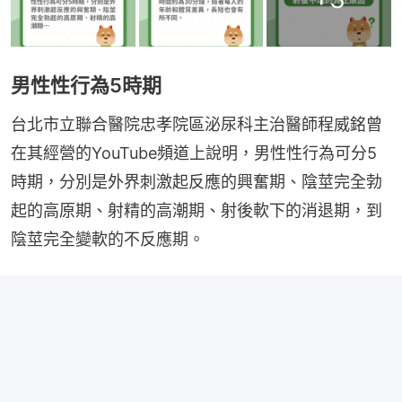
男性性行為5時期
台北市立聯合醫院忠孝院區泌尿科主治醫師程威銘曾
在其經營的YouTube頻道上說明，男性性行為可分5
時期，分別是外界刺激起反應的興奮期、陰莖完全勃
起的高原期、射精的高潮期、射後軟下的消退期，到
陰莖完全變軟的不反應期。