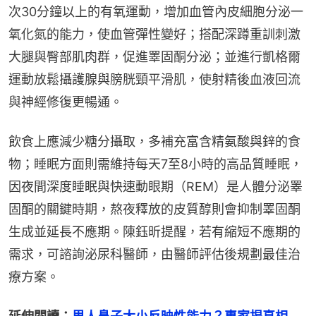
次30分鐘以上的有氧運動，增加血管內皮細胞分泌一
氧化氮的能力，使血管彈性變好；搭配深蹲重訓刺激
大腿與臀部肌肉群，促進睪固酮分泌；並進行凱格爾
運動放鬆攝護腺與膀胱頸平滑肌，使射精後血液回流
與神經修復更暢通。
飲食上應減少糖分攝取，多補充富含精氨酸與鋅的食
物；睡眠方面則需維持每天7至8小時的高品質睡眠，
因夜間深度睡眠與快速動眼期（REM）是人體分泌睪
固酮的關鍵時期，熬夜釋放的皮質醇則會抑制睪固酮
生成並延長不應期。陳鈺昕提醒，若有縮短不應期的
需求，可諮詢泌尿科醫師，由醫師評估後規劃最佳治
療方案。