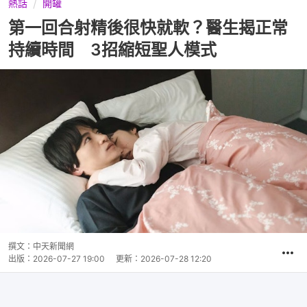
熱話
開罐
第一回合射精後很快就軟？醫生揭正常
持續時間 3招縮短聖人模式
撰文：
中天新聞網
出版：
2026-07-27 19:00
更新：
2026-07-28 12:20