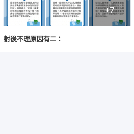
+
7
射後不理原因有二：