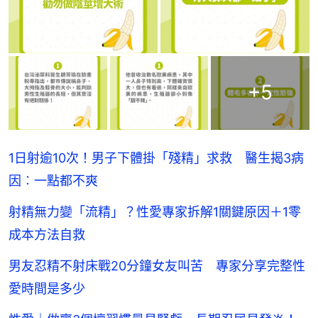
+
5
1日射逾10次！男子下體掛「殘精」求救 醫生揭3病
因︰一點都不爽
射精無力變「流精」？性愛專家拆解1關鍵原因＋1零
成本方法自救
男友忍精不射床戰20分鐘女友叫苦 專家分享完整性
愛時間是多少