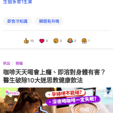
生倡多食1生果
即食冷知識
瞬間有共鳴
10
0
0
3
1
熱話
開罐
咖啡天天喝會上癮、即溶對身體有害？
醫生破除10大迷思教健康飲法