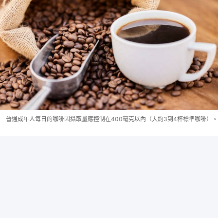
普通成年人每日的咖啡因攝取量應控制在400毫克以內（大約3到4杯標準咖啡）。