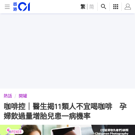
繁
|
简
熱話
開罐
咖啡控｜醫生揭11類人不宜喝咖啡 孕
婦飲過量增胎兒患一病機率