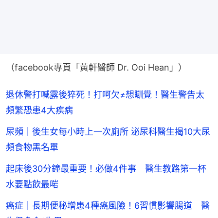
（facebook專頁「黃軒醫師 Dr. Ooi Hean」）
退休警打喊露後猝死！打呵欠≠想瞓覺！醫生警告太
頻繁恐患4大疾病
尿頻｜後生女每小時上一次廁所 泌尿科醫生揭10大尿
頻食物黑名單
起床後30分鐘最重要！必做4件事 醫生教路第一杯
水要點飲最啱
癌症｜長期便秘增患4種癌風險！6習慣影響腸道 醫