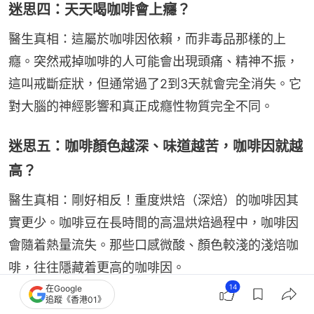
迷思四：天天喝咖啡會上癮？
醫生真相：這屬於咖啡因依賴，而非毒品那樣的上
癮。突然戒掉咖啡的人可能會出現頭痛、精神不振，
這叫戒斷症狀，但通常過了2到3天就會完全消失。它
對大腦的神經影響和真正成癮性物質完全不同。
迷思五：咖啡顏色越深、味道越苦，咖啡因就越
高？
醫生真相：剛好相反！重度烘焙（深焙）的咖啡因其
實更少。咖啡豆在長時間的高温烘焙過程中，咖啡因
會隨着熱量流失。那些口感微酸、顏色較淺的淺焙咖
啡，往往隱藏着更高的咖啡因。
14
在Google
追蹤《香港01》
迷思六：孕婦絕對不能碰一滴咖啡？