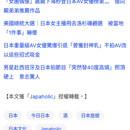
「女團偶像」震撼下海秒登日本AV女優榜第二 還向
親弟弟推薦作品
美國總統大選｜日本女主播飛去洛杉磯觀選 被當地
「1件事」嚇傻
日本重量級AV女優驚爆引退「曾獲封神乳」不拍AV改
以這些招式吸金
男星赴西班牙及日本拍節目「突然發40度高燒」照頂
硬上 意志驚人
【本文獲「
Japaholic
」授權轉載。】
日本
今日日本
酒
日本旅遊
日本文化
Japaholic