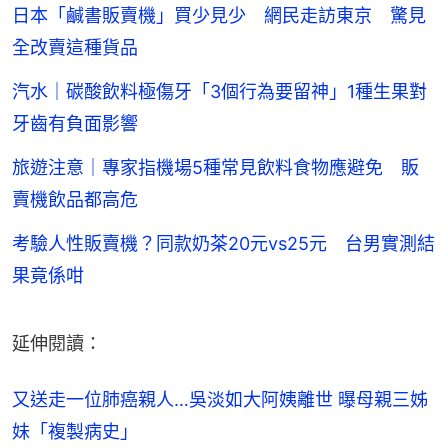
日本「鹹書販賣機」買少見少 網民走訪東京 驚見
全改賣這種貨品
汽水｜碳酸飲料極傷牙「3個行為要留神」1種生果對
牙齒有負面影響
旅遊注意｜專家指機場5種常見飲料食物應避免 販
賣機飲品都高危
考驗人性販賣機？同款奶茶20元vs25元 台男實測結
果竟係咁
延伸閱讀：
又送走一位肺癌親人…吳淡如大阿姨離世 曝母親三姊
妹「複製病史」