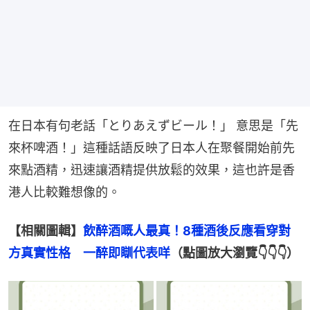
在日本有句老話「とりあえずビール！」 意思是「先
來杯啤酒！」這種話語反映了日本人在聚餐開始前先
來點酒精，迅速讓酒精提供放鬆的效果，這也許是香
港人比較難想像的。
【相關圖輯】
飲醉酒嘅人最真！8種酒後反應看穿對
方真實性格　一醉即瞓代表咩
（點圖放大瀏覽👇👇👇）