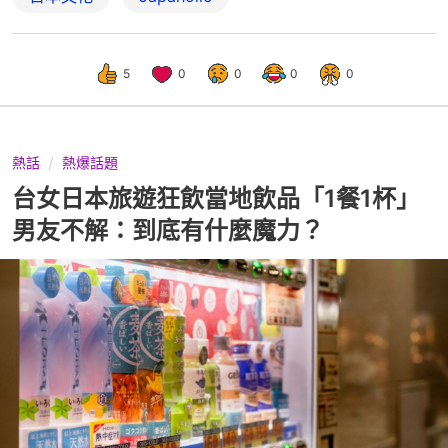
5
0
0
0
0
熱話
熱爆話題
台女日本旅遊狂飲當地飲品「1餐1杯」
男友不解：到底有什麼魔力？