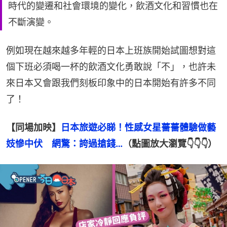
時代的變遷和社會環境的變化，飲酒文化和習慣也在
不斷演變。
例如現在越來越多年輕的日本上班族開始試圖想對這
個下班必須喝一杯的飲酒文化勇敢說「不」，也許未
來日本又會跟我們刻板印象中的日本開始有許多不同
了！
【同場加映】
日本旅遊必睇！性感女星薔薔體驗做藝
妓慘中伏　網驚：誇過搶錢…
（點圖放大瀏覽👇👇👇）