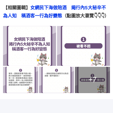
【相關圖輯】
女網民下海做陪酒　揭行內5大秘辛不
為人知　稱酒客一行為好變態
（點圖放大瀏覽👇👇👇）
+
7