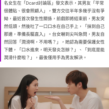
名女生在「Dcard討論區」發文表示，其男友「平常
很體貼、很會照顧人」，雙方交往半年多幾乎沒有爭
拗，最近首次發生性關係，前戲即將結束前，男友突
然低頭，然後吐了一口口水在自己手上，「抹到自己
那邊，準備長驅直入」。台女嚇到尖叫急問，男友自
然回答「潤滑啊，不用嗎？」，她認為需要保護女性
下體，「口水進來，明天發炎怎辦？」、「到底是能
潤滑什麼啦？」，最後僅用手為男友解決。