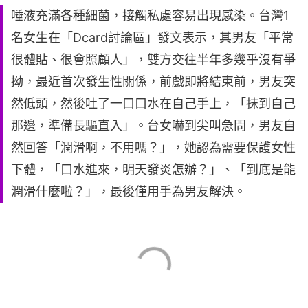
唾液充滿各種細菌，接觸私處容易出現感染。台灣1
名女生在「Dcard討論區」發文表示，其男友「平常
很體貼、很會照顧人」，雙方交往半年多幾乎沒有爭
拗，最近首次發生性關係，前戲即將結束前，男友突
然低頭，然後吐了一口口水在自己手上，「抹到自己
那邊，準備長驅直入」。台女嚇到尖叫急問，男友自
然回答「潤滑啊，不用嗎？」，她認為需要保護女性
下體，「口水進來，明天發炎怎辦？」、「到底是能
潤滑什麼啦？」，最後僅用手為男友解決。