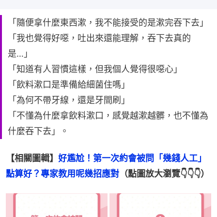
「隨便拿什麼東西漱，我不能接受的是漱完吞下去」
「我也覺得好噁，吐出來還能理解，吞下去真的
是…」
「知道有人習慣這樣，但我個人覺得很噁心」
「飲料漱口是準備給細菌住嗎」
「為何不帶牙線，還是牙間刷」
「不懂為什麼拿飲料漱口，感覺越漱越髒，也不懂為
什麼吞下去」。
【相關圖輯】
好尷尬！第一次約會被問「幾錢人工」
點算好？專家教用呢幾招應對
（點圖放大瀏覽👇👇👇）