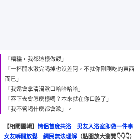
「糟糕，我都這樣做餒」
「一杯開水潄完喝掉也沒差阿，不就你剛剛吃的東西
而已」
「我還會拿清湯漱口哈哈哈哈」
「吞下去會怎麼樣嗎？本來就在你口腔了」
「我不管喝什麼都會漱」。
【相關圖輯】
情侶首度共浴　男友入浴室即做一件事
女友瞬間放鬆　網民無法理解
（點圖放大瀏覽👇👇👇）