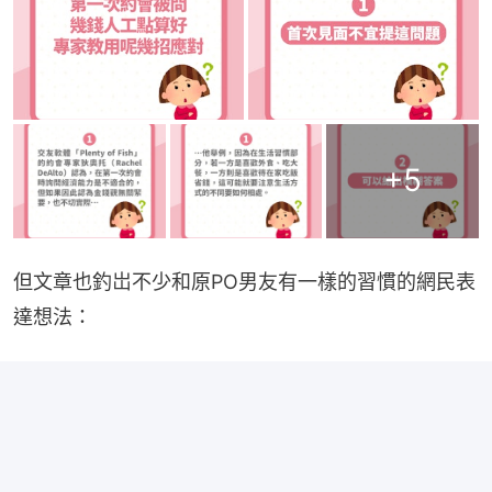
+
5
但文章也釣岀不少和原PO男友有一樣的習慣的網民表
達想法：