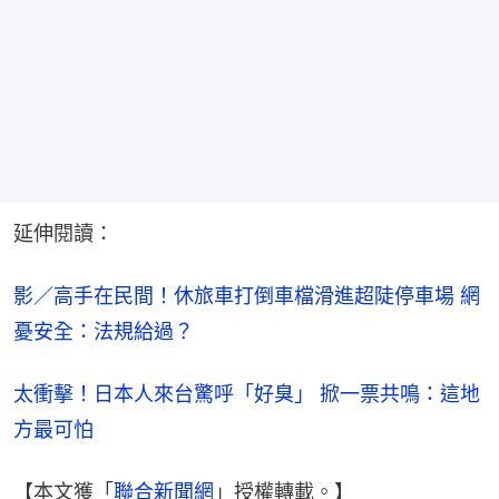
延伸閱讀：
影／高手在民間！休旅車打倒車檔滑進超陡停車場 網
憂安全：法規給過？
太衝擊！日本人來台驚呼「好臭」 掀一票共鳴：這地
方最可怕
【本文獲「
聯合新聞網
」授權轉載。】