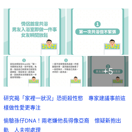
+
5
研究揭「家裡一狀況」恐扼殺性慾 專家建議事前這
樣做性愛更專注
偷驗孫仔DNA！兩老嫌他長得像亞裔 懷疑新抱出
軌 人夫咁處理