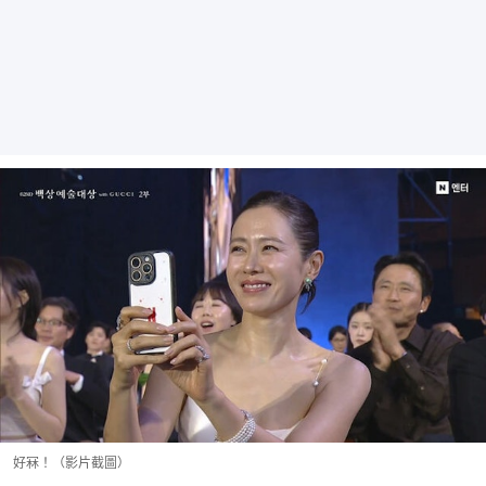
好冧！（影片截圖）