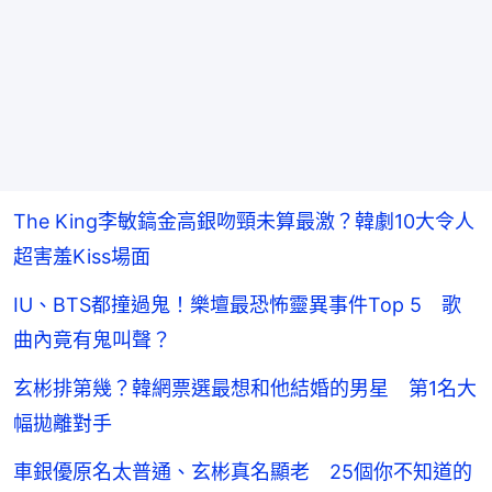
The King李敏鎬金高銀吻頸未算最激？韓劇10大令人
超害羞Kiss場面
IU、BTS都撞過鬼！樂壇最恐怖靈異事件Top 5 歌
曲內竟有鬼叫聲？
玄彬排第幾？韓網票選最想和他結婚的男星 第1名大
幅拋離對手
車銀優原名太普通、玄彬真名顯老 25個你不知道的