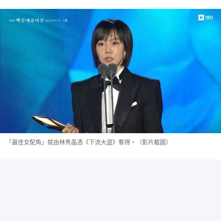
「最佳女配角」就由林秀晶憑《下流大盜》奪得。（影片截圖）