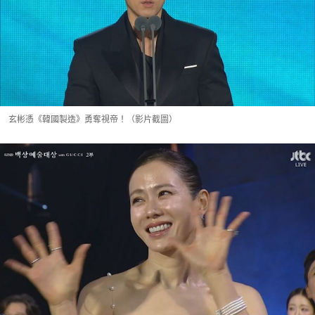
玄彬憑《韓國製造》勇奪視帝！（影片截圖）