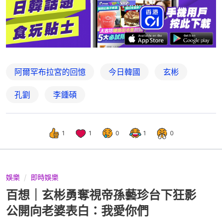
阿爾罕布拉宮的回憶
今日韓國
玄彬
孔劉
李鍾碩
1
1
0
1
0
娛樂
即時娛樂
百想｜玄彬勇奪視帝孫藝珍台下狂影
公開向老婆表白：我愛你們