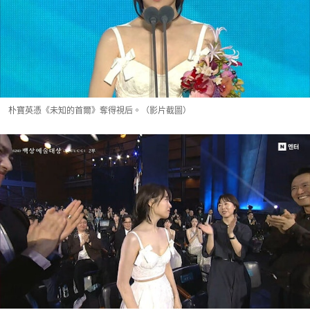
朴寶英憑《未知的首爾》奪得視后。（影片截圖）