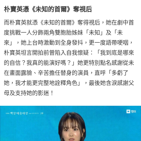
朴寶英憑《未知的首爾》奪視后
而朴寶英就憑《未知的首爾》奪得視后，她在劇中首
度挑戰一人分飾兩角雙胞胎姊妹「未知」及「未
來」，她上台時激動到全身發抖，更一度語帶哽咽，
朴寶英坦言開拍前曾陷入自我懷疑：「我到底是哪來
的自信？我真的能演好嗎？」她更特別點名感謝從未
在畫面露臉、辛苦擔任替身的演員，直呼「多虧了
她，我才能更完整地詮釋角色」，最後她含淚感謝父
母及支持她的影迷！