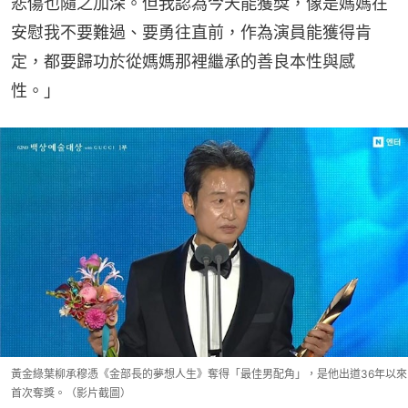
悲傷也隨之加深。但我認為今天能獲獎，像是媽媽在
安慰我不要難過、要勇往直前，作為演員能獲得肯
定，都要歸功於從媽媽那裡繼承的善良本性與感
性。」
黃金綠葉柳承穆憑《金部長的夢想人生》奪得「最佳男配角」，是他出道36年以來
首次奪獎。（影片截圖）