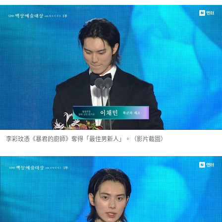
李彩玟憑《暴君的廚師》奪得「最佳男新人」。（影片截圖）