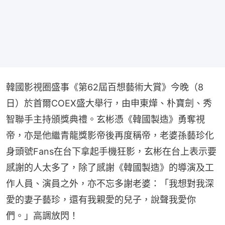
韓國影視圈盛事《第62屆百想藝術大賞》今晚（8
日）於首爾COEX盛大舉行，由申東燁、朴寶劍、秀
智聯手主持頒獎典禮。玄彬憑《韓國製造》勇奪視
帝，亦是他繼青龍獎影帝後再度稱帝，老婆孫藝珍化
身頭號Fans在台下拿起手機狂影，玄彬在台上表示要
感謝的人太多了，除了感謝《韓國製造》的導演及工
作人員、演員之外，亦不忘多謝老婆：「我想對我深
愛的妻子藝珍，還有我親愛的兒子，說聲我愛你
們。」高調放閃！