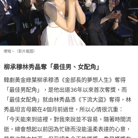
哽咽。（影片截圖）
柳承穆林秀晶奪「最佳男、女配角」
韓劇黃金綠葉柳承穆憑《金部長的夢想人生》奪得
「最佳男配角」，是他出道36年以來首次奪獎，而
「最佳女配角」就由林秀晶憑《下流大盜》奪得，林
秀晶坦言母親在4個月前過世，所以心情很沉重：
「今天能來到這裡，對我來說並不容易，隨著時間流
逝，總會想起以前因為忙碌而沒能溫柔表達的心意，