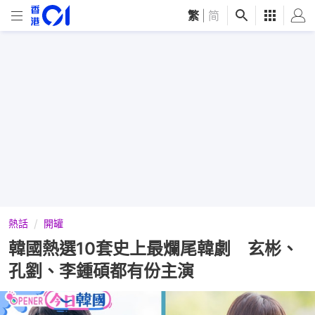
繁
|
简
熱話
開罐
韓國熱選10套史上最爛尾韓劇 玄彬、
孔劉、李鍾碩都有份主演