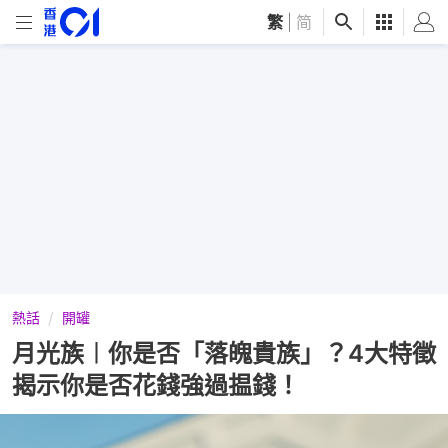
繁
|
简
熱話
開罐
月光族︱你是否「落魄貴族」？4大特徵
揭示你是否花錢強過揾錢！