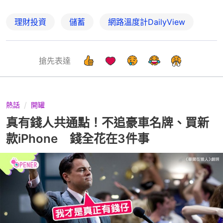
理財投資
儲蓄
網路溫度計DailyView
搶先表達
熱話
開罐
真有錢人共通點！不追豪車名牌、買新
款iPhone 錢全花在3件事