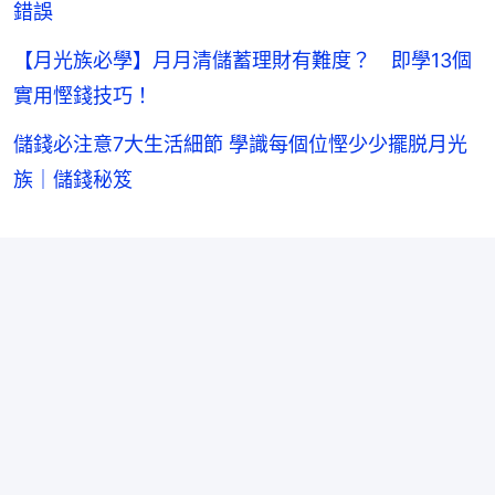
錯誤
【月光族必學】月月清儲蓄理財有難度？ 即學13個
實用慳錢技巧！
儲錢必注意7大生活細節 學識每個位慳少少擺脱月光
族｜儲錢秘笈