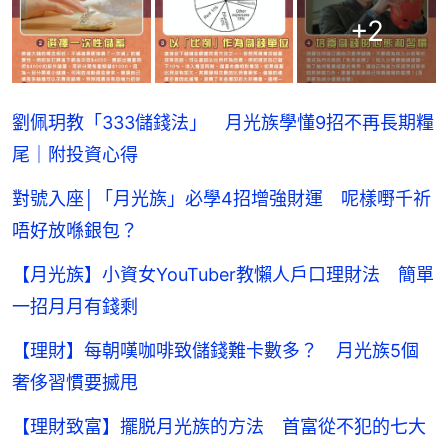
+
2
劉佩玥教「333儲錢法」 月光族學懂9招不再長期糧
尾｜附投資心得
對號入座│「月光族」必學4招增強財運 呢樣嘢千祈
唔好放喺銀包？
【月光族】小資女YouTuber教懶人戶口理財法 簡單
一招月月有錢剩
【理財】每朝嘆咖啡致儲錢難卡數多？ 月光族5個
奢侈習慣要搣甩
【理財致富】擺脱月光族的方法 首富從不犯的七大