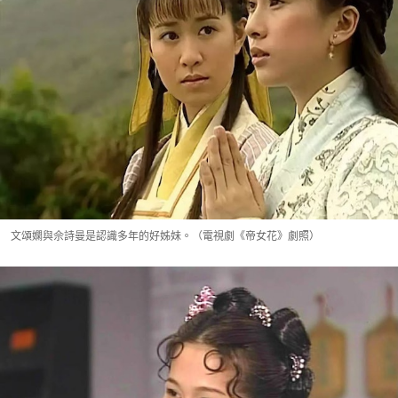
文頌嫻與佘詩曼是認識多年的好姊妹。（電視劇《帝女花》劇照）