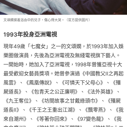
文頌嫻摸着浴血中的兒子，傷心得大哭。（官方提供圖片）
1993年投身亞洲電視
現年49歲「七魔女」之一的文頌嫻，於1993年加入娛
樂圈做演員，先後為亞洲電視及無綫電視旗下藝人。
一開始時，她加入了亞洲電視，1998年曾獲亞視十大
最受歡迎女藝員獎項。她曾參演過《中國教父II之再起
風雲》、《鳳凰傳說》、《可憐天下父母心》、《殭
屍道長》、《包青天之公正廉明》、《法外英雄》、
《九王奪位》、《坊間故事之甘戴綠頭巾》、《殭屍
道長II》、《千王之王重出江湖》、《飄零燕》、《我
來自潮州》、《等著你回來》、《97變色龍》、《我