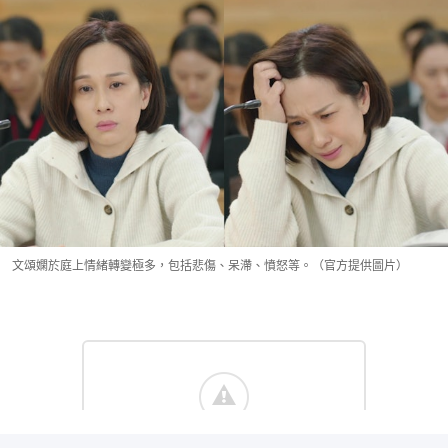
文頌嫻於庭上情緒轉變極多，包括悲傷、呆滯、憤怒等。（官方提供圖片）