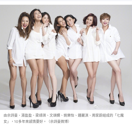
由佘詩曼、湯盈盈、梁靖琪、文頌嫻、姚樂怡、鍾麗淇、周家蔚組成的「七魔
女」，10多年來感情要好。（佘詩曼微博）