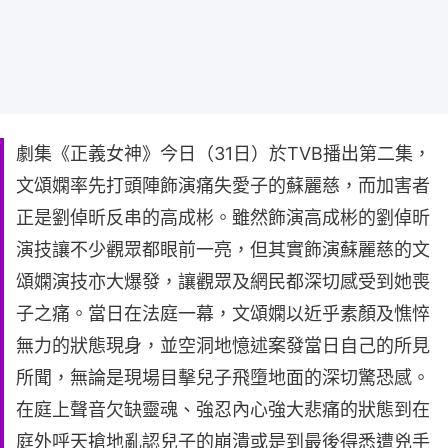
劇集《正義女神》今日（31日）於TVB播出第二集，
文頌嫻率先打頭陣飾演痛失愛子的蘇麗慈，而加害者
正是劉倬昕反串的高成彬。雖然飾演高成彬的劉倬昕
演技讓不少觀眾都眼前一亮，但其實飾演蘇麗慈的文
頌嫻演技亦大爆發，讓觀眾及網民都深切感受到她喪
子之痛。當日在法庭一幕，文頌嫻以近乎素顏及憔悴
無力的狀態現身，並空洞地憶述案發當日自己的所見
所聞，無論是現場目擊兒子飛墮地面的深切驚恐感。
在庭上聲音欠缺靈魂、強忍內心強大悲痛的狀態到在
庭外呼天搶地亂認兒子的崩潰或是到最後得悉遭兇手