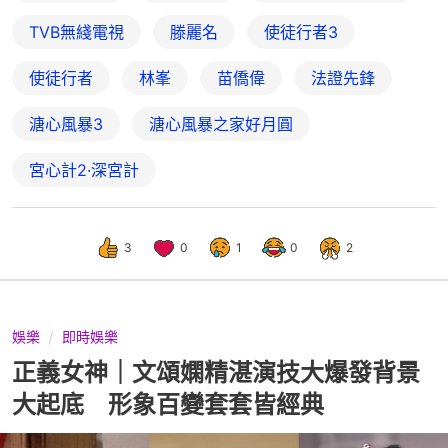
TVB無綫電視
滕麗名
使徒行者3
使徒行者
林峯
苗僑偉
法證先鋒
溏心風暴3
溏心風暴之家好月圓
宮心計2·深宮計
3
0
1
0
2
娛樂
即時娛樂
正義女神｜文頌嫻精湛演技大爆發背景
大起底 形象百變套套皆經典