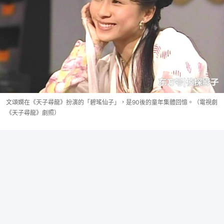
文頌嫻在《天子尋龍》扮演的「碧瑤仙子」，是90後的童年集體回憶。（電視劇
《天子尋龍》劇照）