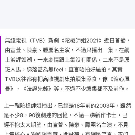
無綫電視（TVB）新劇《陀槍師姐2021》近日首播，
由宣萱、陳豪、滕麗名主演，不過只播出一集，在網
上劣評如潮，一來劇情跟上集沒有關係，二來不是原
班人馬，睇落甚為無feel，直言唔拍好過拍。其實
TVB以往都有把高收視劇集拍續集添食，像《溏心風
暴》、《法證先鋒》等，不過不少續集都不及前作。
上一輯陀槍師姐播出，已經是18年前的2003年，雖然
是不少8，90後劇迷的回憶，不過一睇新作卡士，已
經不抱太大期望，由宣萱、陳豪、滕麗名主演，不見
上集核心人物歐陽震華、關詠荷，有網民笑言，不如