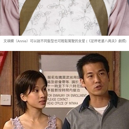
文頌嫻（Annie）可以說不同髮型也可輕鬆駕駛的女星 (《足秤老婆八两夫》劇照)