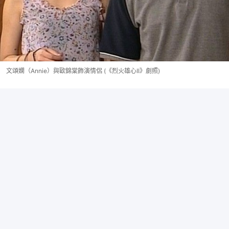
文頌嫻（Annie）與歐錦棠飾演情侶 (《烈火雄心II》劇照)