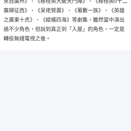
來自廣州》、《穆桂英大破天門陣》、《穆桂英II十二
寡婦征西》、《呆佬賀壽》、《著數一族》、《英雄
之廣東十虎》、《縱橫四海》等劇集，雖然當中演出
過不少角色，但說到真正到「入屋」的角色，一定是
轉投無綫電視之後。