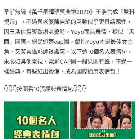
早前無綫《萬千星輝頒獎典禮2020》王浩信成「雙料
視帝」，不過與老婆陳自瑤的互動似乎更具話題性，
因王浩信得獎致謝老婆時，Yoyo面無表情，疑似「黑
面」回應，網民迅速cap圖，戲指Yoyo才是最佳女主
角，又笑言攝影師很識玩。以下這10個名人表情句，
未必如其他電視、電影CAP圖一般見圖有聲，不過一
樣經典，有些紅出香港，成為國際通用表情包！
👇👇👇按圖看10張經典表情包👇👇👇