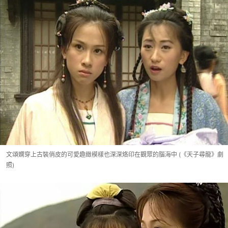
文頌嫻穿上古裝俏皮的可愛趣緻模樣也深深烙印在觀眾的腦海中 (《天子尋龍》劇
照)