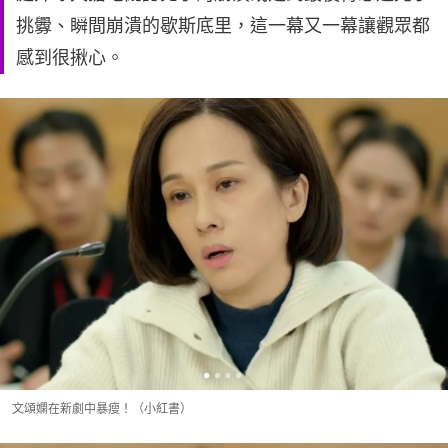
挑釁、瞬間崩潰的歇斯底里，這一幕又一幕讓觀眾都
感到很揪心。
文頌嫻在新劇中暴瘦！（小紅書）