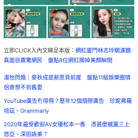
立即CLICK入內文睇足本版：
網紅廈門林志玲關濾鏡
真面目震驚網民　盤點8位網紅關掉美顏瞬間
湯怡閃婚｜麥秋成是蔡思貝前度 盤點11組娛樂圈情
侶意想不到舊愛
YouTube廣告冇得飛？歷年12個煩膠廣告 珍妮弗羅
培茲、Grammarly
2020年最受歡迎AV女優松本一香 憑甚麼撼贏三上
悠亞、深田詠美？