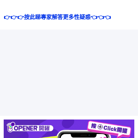
👉👉👉按此睇專家解答更多性疑惑👈👈👈