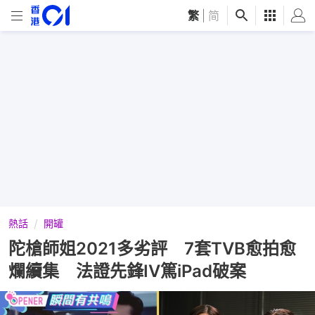
繁
|
简
熱話
開罐
陀槍師姐2021多劣評 7套TVB愈拍愈
爛續集 法證先鋒IV篤iPad破案