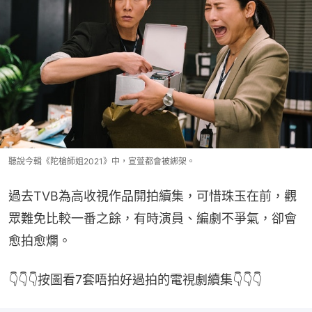
聽說今輯《陀槍師姐2021》中，宣萱都會被綁架。
過去TVB為高收視作品開拍續集，可惜珠玉在前，觀
眾難免比較一番之餘，有時演員、編劇不爭氣，卻會
愈拍愈爛。
👇👇👇按圖看7套唔拍好過拍的電視劇續集👇👇👇