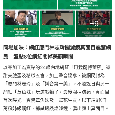
+
6
同場加映：網紅廈門林志玲關濾鏡真面目震驚網
民 盤點8位網紅關掉美顏瞬間
以零加工為賣點的24歲內地網紅「迅猛龍特蕾莎」憑
甜美臉蛋及精緻五官，加上聲音嬌嗲，被網民封為
「廈門林志玲」及「抖音第一美」。不過近日與另一
網紅「章魚妹」玩遊戲輸了，最後關掉濾鏡，真面目
首次曝光，震驚章魚妹及一眾花生友。以下這8位千
萬粉絲級網紅，都試過誤熄濾鏡，露出廬山真面目。