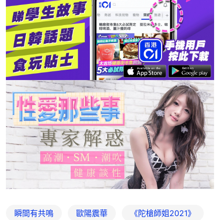
瞬間有共鳴
歐陽震華
《陀槍師姐2021》