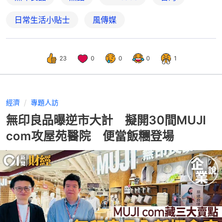
日常生活小貼士
風傳媒
23
0
0
0
1
經濟
專題人訪
無印良品曝逆市大計 擬開30間MUJI
com攻屋苑醫院 便當飯糰登場