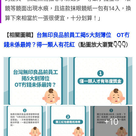
鏡等鏡面出現水痕，且這款抹眼鏡紙一包有14入，換
算下來相當於一張很便宜，十分划算！」
【相關圖輯】
台無印良品前員工揭5大刻薄位　OT冇
錢未係最誇？得一類人有花紅
（點圖放大瀏覽👇👇👇）
+
10