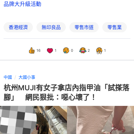
品牌大升級活動
香港經濟
無印良品
零售市道
零售業
16
1
0
2
1
中國
大國小事
杭州MUJI有女子拿店內指甲油「試搽落
腳」 網民狠批：噁心壞了！