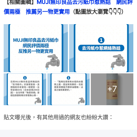
【相關圖輯】
MUJI無印良品去污紙巾惹熱話　網民評
價兩極　推薦另一物更實用
（點圖放大瀏覽👇👇👇）
+
7
貼文曝光後，有其他用過的網友也紛紛大讚：