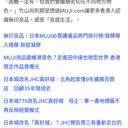
「困難一定有，但我們會繼續密切在不同地方物
色。」竹山尚則期望透過MUJI com讓更多香港人認
識無印良品，感受「良感生活」。
無印良品｜日本MUJI必買護膚品熱門排行榜:發酵導
入精華 卸妝凝膠
MUJI用品變維港景色？走進田中達也微型世界 香港
限定作品首曝光
日本城改名JHC真好城｜北角起家僅9年擴展百間
店 回顧35年發迹史
日本城7.15改名JHC真好城 母企：單一產地標籤不
再反映經營模式
日本城改名「真好城」？JHC預告周三有重新定位的