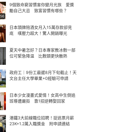
9個致命窮習慣害你變月光族 愛獎
勵自己大忌 致富習慣有哪些？
:56
日本頭牌陪酒女月入15萬存款卻見
底 嘆壓力超大！驚人開銷曝光
夏天中暑怎好？日本專家教冰敷一部
位可緊急降温 比敷頸更快散熱
政府工｜9份工最遲8月下旬截止！天
文台主任大學畢業+0經驗可申請
日本少女漫畫式愛情！女高中生倒追
班導遭嚴拒 靠1招逆轉娶回家
港鐵3大前線職位招聘！捉逃票月薪
23K+1.2萬入職獎金 附申請連結