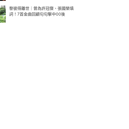
黎彼得離世｜曾為許冠傑、張國榮填
詞！7首金曲回顧句句擊中00後