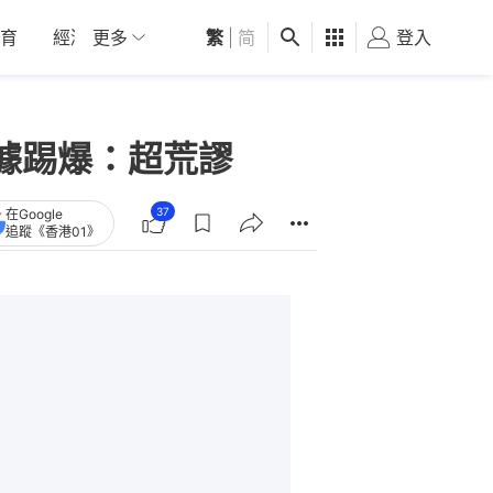
育
經濟
更多
01深圳
繁
觀點
|
简
健康
好食玩飛
登入
女
據踢爆：超荒謬
37
在Google
追蹤《香港01》