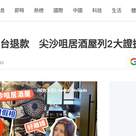
息
即時
熱榜
國際
中國
科技
生活
體
平台退款 尖沙咀居酒屋列2大證
25