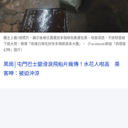
樓主上載1張照片，顯示後巷位置擺放多個綠色集運包裹，地面濕透，不排除曾經
下過大雨，慨嘆「呢幾日買咗拼多多嗰啲真係大鑊」。（Facebook群組「西環變
幻時」圖片）
黑雨│屯門巴士變滑浪飛船片瘋傳！水花人咁高 乘
客呻：被迫沖涼