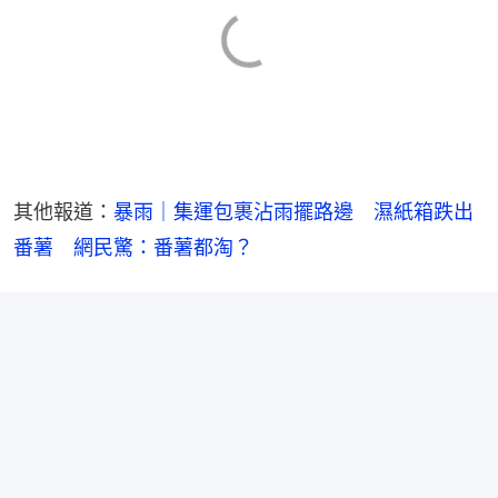
其他報道：
暴雨｜集運包裹沾雨擺路邊　濕紙箱跌出
番薯　網民驚：番薯都淘？