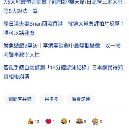
7.5大地震預言倒數？龍樹諒/楊天命/日高僧三木大雲
等5大說法一覽
移日港夫妻Brian回流香港 慘遭大量負評拍片反擊：
唔可以話我廢
魷魚遊戲3專訪｜李炳憲談劇中最殘酷遊戲 以一物
考驗李政宰人性
智能手錶自動偵測「19分鐘游泳紀錄」日本網民得知
真相後崩潰
瞬間有共鳴
拼多多
順豐速運
13
1
1
9
0