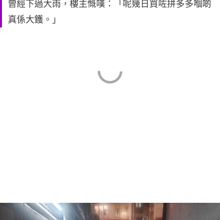
曾經下過大雨，樓主慨嘆：「呢幾日買咗拼多多嗰啲
真係大鑊。」