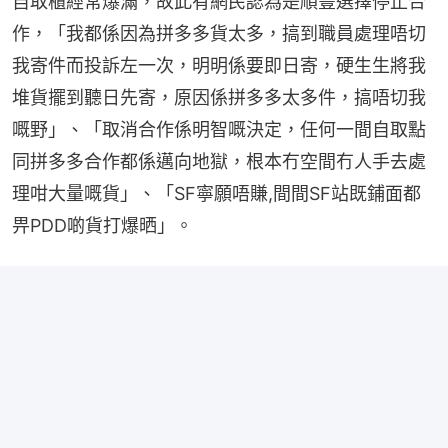
自取櫃經常爆滿，故此有網民認為是順豐選擇停止合
作，「我都係因為拼多多貨太多，搞到職員處理唔切
我寄件而投訴左一次，明明係要即日寄，硬生生將我
堆貨擺到聽日先寄，原因係拼多多太多件，搞唔切我
嘅野」、「取消合作係明智嘅決定，任何一間自取點
同拼多多合作都係邁向地獄，根本冇空間冇人手去處
理咁大量嘅貨」、「SF寧願唔賺,間間SF站既鋪面都
畀PDD啲貨打爆晒」。