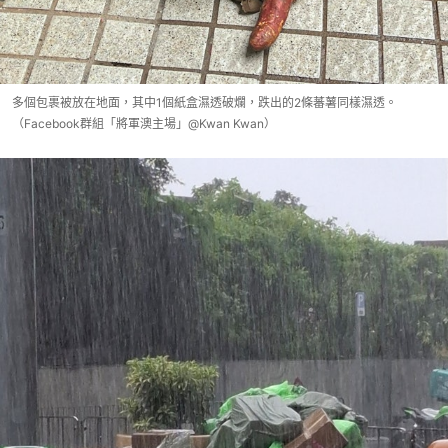
多個包裹被放在地面，其中1個紙盒濕透破爛，跌出的2條蕃薯同樣濕透。
（Facebook群組「將軍澳主場」@Kwan Kwan）