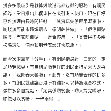
拼多多最吸引是就算幾蚊港元都包郵的服務，有網民
認為，當日推出此優惠旨在吸引港人使用，現在目標
已達無理由長時間燒錢，「其實玩完係遲早嘅事啦，
啲錢無可能永遠燒落去，擺明蝕住做」、「佢係倒貼
順豐，而家唔倒貼，一定會停用」、「其實拼多多咁
樣燒錢法，個包郵到港應該好快玩爛。」
而今次兩巨商「分手」，有網民指最鬆一口氣的一定
是順豐職員，有自稱是順豐仔的網民更指是天大既喜
訊，「我既春天黎啦」。此外，沒有順豐合作的拼多
多，有網民就建議香港所有舖都可以轉為混合栚式， 
做拼多多自提點，「尤其係啲餐廳，啲人拎完啲嘢，
順便可以食嘢， 一舉兩得。」