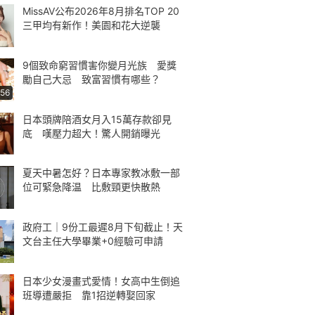
MissAV公布2026年8月排名TOP 20
三甲均有新作！美園和花大逆襲
9個致命窮習慣害你變月光族 愛獎
勵自己大忌 致富習慣有哪些？
:56
日本頭牌陪酒女月入15萬存款卻見
底 嘆壓力超大！驚人開銷曝光
夏天中暑怎好？日本專家教冰敷一部
位可緊急降温 比敷頸更快散熱
政府工｜9份工最遲8月下旬截止！天
文台主任大學畢業+0經驗可申請
日本少女漫畫式愛情！女高中生倒追
班導遭嚴拒 靠1招逆轉娶回家