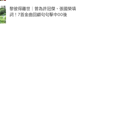
黎彼得離世｜曾為許冠傑、張國榮填
詞！7首金曲回顧句句擊中00後