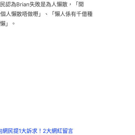
認為Brian失敗是為人懶散，「開
係你個人懶散唔做嘢」、「懶人係有千億種
懶」。
 向網民提1大訴求！2大網紅留言