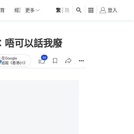
育
經濟
更多
01深圳
繁
觀點
|
简
健康
好食玩飛
登入
女
擊：唔可以話我廢
66
在Google
追蹤《香港01》