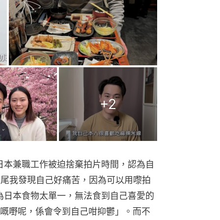
+
2
在日本兼職工作被迫捨棄拍片時間，認為自
到後尾我發現自己好痛苦，因為可以用嚟拍
認為日本食物太單一，無法食到自己喜愛的
嘅嘢呢，係會令到自己咁抑鬱」。而不