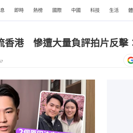
息
即時
熱榜
國際
中國
科技
生活
體
n回流香港 慘遭大量負評拍片反
57