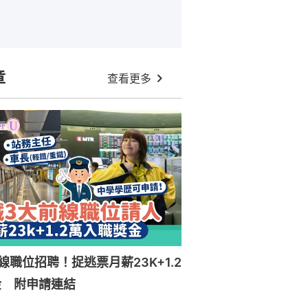
章
查看更多
線職位招聘！捉逃票月薪23K+1.2
金 附申請連結