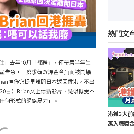
熱門文
在日本住」去年10月「祼辭」，僅帶着半年生
盡告急，一度求觀眾課金會員而被鬧爆
rian宣佈會提早離開日本返回香港，不出
0日）Brian又上傳新影片，疑似抵受不
任何形式的網絡暴力」。
港鐵3大前
萬入職獎