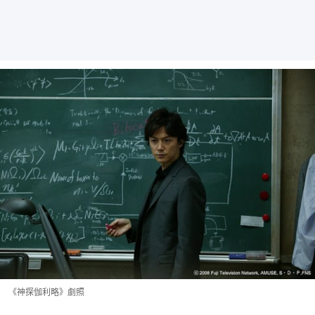
《神探伽利略》劇照