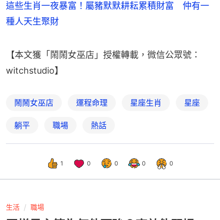
這些生肖一夜暴富！屬豬默默耕耘累積財富 仲有一
種人天生聚財
【本文獲「鬧鬧女巫店」授權轉載，微信公眾號：
witchstudio】
鬧鬧女巫店
運程命理
星座生肖
星座
躺平
職場
熱話
1
0
0
0
0
生活
職場