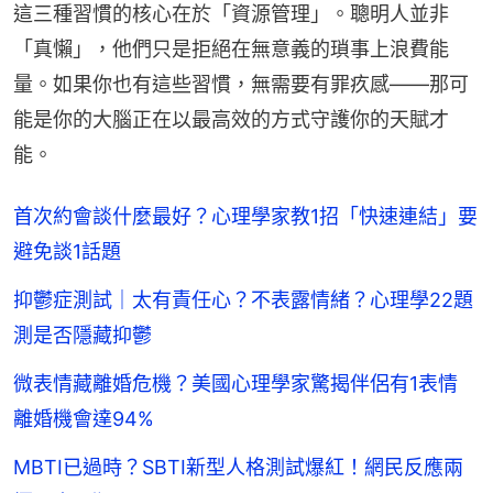
這三種習慣的核心在於「資源管理」。聰明人並非
「真懶」，他們只是拒絕在無意義的瑣事上浪費能
量。如果你也有這些習慣，無需要有罪疚感——那可
能是你的大腦正在以最高效的方式守護你的天賦才
能。
首次約會談什麼最好？心理學家教1招「快速連結」要
避免談1話題
抑鬱症測試｜太有責任心？不表露情緒？心理學22題
測是否隱藏抑鬱
微表情藏離婚危機？美國心理學家驚揭伴侶有1表情
離婚機會達94%
MBTI已過時？SBTI新型人格測試爆紅！網民反應兩