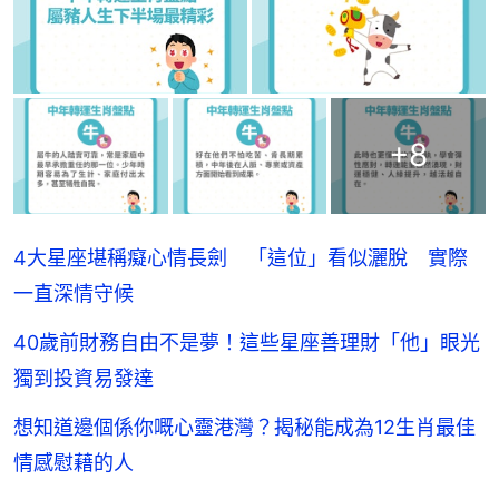
+
8
4大星座堪稱癡心情長劍 「這位」看似灑脫 實際
一直深情守候
40歲前財務自由不是夢！這些星座善理財「他」眼光
獨到投資易發達
想知道邊個係你嘅心靈港灣？揭秘能成為12生肖最佳
情感慰藉的人