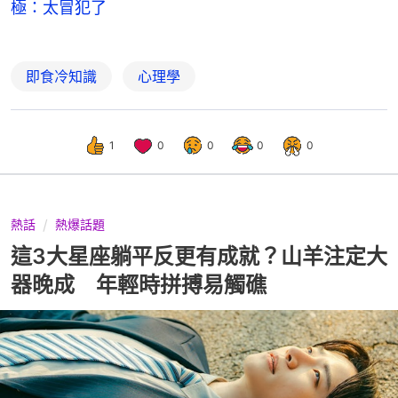
極：太冒犯了
即食冷知識
心理學
1
0
0
0
0
熱話
熱爆話題
這3大星座躺平反更有成就？山羊注定大
器晚成 年輕時拼搏易觸礁