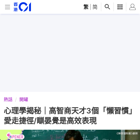
繁
|
简
熱話
開罐
心理學揭秘｜高智商天才3個「懶習慣」
愛走捷徑/瞓晏覺是高效表現