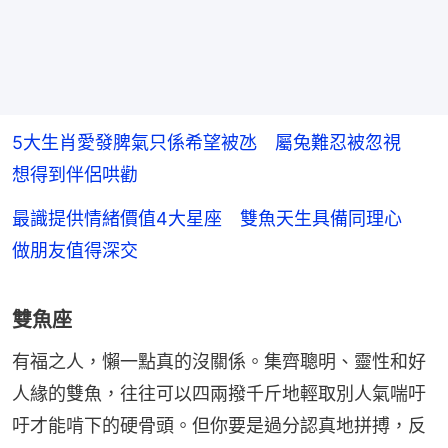
5大生肖愛發脾氣只係希望被氹 屬兔難忍被忽視
想得到伴侶哄勸
最識提供情緒價值4大星座 雙魚天生具備同理心
做朋友值得深交
雙魚座
有福之人，懶一點真的沒關係。集齊聰明、靈性和好
人緣的雙魚，往往可以四兩撥千斤地輕取別人氣喘吁
吁才能啃下的硬骨頭。但你要是過分認真地拼搏，反