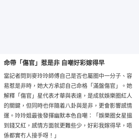
命帶「傷官」惹是非 自嘲好彩嫁得早
當記者問到麥玲玲師傅自己是否也屬圈中一分子、容
易惹是非時，她大方承認自己命格「滿盤傷官」。她
解釋「傷官」星代表才華與表達，是成就娛樂圈紅人
的關鍵，但同時也伴隨着八卦與是非，更會影響感情
運。玲玲姐最後發揮幽默本色自嘲：「娛樂圈女星搵
到錢又紅，感情方面就更難些少，好彩我嫁得早，唔
係都實冇人接手呀！」