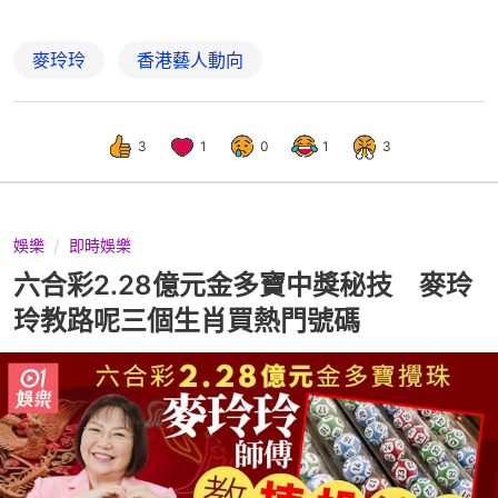
麥玲玲
香港藝人動向
3
1
0
1
3
娛樂
即時娛樂
六合彩2.28億元金多寶中獎秘技 麥玲
玲教路呢三個生肖買熱門號碼