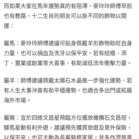
而如果大家在馬年運勢真的有阻滯，麥玲玲師傅早前
也有教路，十二生肖的朋友可以掛不同的飾物以開
運：
屬馬：麥玲玲師傅建議可貼身佩戴羊形飾物助旺自身
力量，也可以捐血及洗牙以保平安。若有結婚、添
丁、置業或創業等大喜事，有助減低流年衝擊力量。
屬羊：師傅建議佩戴太陽石水晶進一步強化運勢，若
有人生大事沖喜有助平穩運勢，也適合多出門或拓展
海外市場。
屬猴：宜於四綠文昌星飛臨方位擺放橄欖石文昌塔，
驛馬星動有利外遊，建議預先購買旅遊及意外保險，
以保平安，也可主動為長輩裝修家居，並多作濟貧善