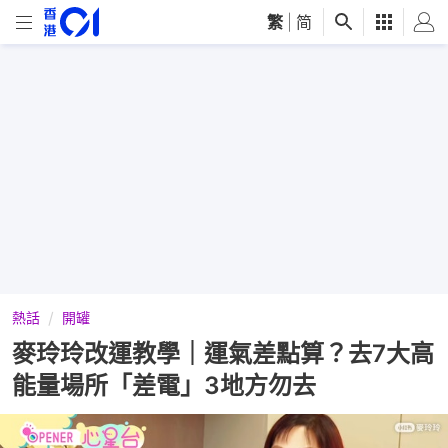
繁
|
简
熱話
開罐
麥玲玲改運教學｜運氣差點算？去7大高
能量場所「差電」3地方勿去