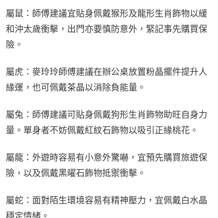
屬鼠：師傅建議宜貼身佩戴猴形及龍形生肖飾物以緩
和沖太歲衝擊，出門亦要慎防意外，緊記事先購買保
險。
屬虎：麥玲玲師傅建議在辦公桌放置粉晶擺件提升人
緣運，也可佩戴茶晶以消除負能量。
屬兔：師傅建議可貼身佩戴狗形生肖飾物助旺自身力
量。單身者不妨佩戴紅紋石飾物以吸引正緣桃花。
屬龍：外遊時容易有小意外驚嚇，宜預先購買旅遊保
險，以及佩戴黑曜石飾物抵禦衝擊。
屬蛇：面對陌生環境容易有精神壓力，宜佩戴白水晶
穩定情緒。