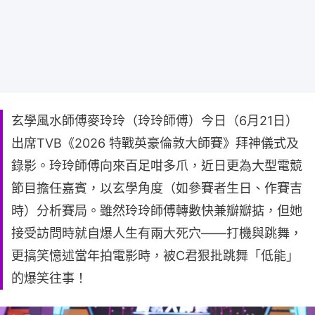
玄學風水師傅麥玲玲（玲玲師傅）今日（6月21日）
出席TVB《2026 特戰英豪倫敦大師賽》拜神儀式及
錄影。玲玲師傅向來百足咁多爪，近日更為大型電競
節目擔任嘉賓，以玄學角度（如參賽者生日、作賽吉
時）分析賽局。雖然玲玲師傅轉數快兼瓣瓣掂，但她
接受訪問時就自爆人生有兩大死穴——打機與跳舞，
更搞笑憶述當年拍電影時，被C君狠批跳舞「低能」
的爆笑往事！