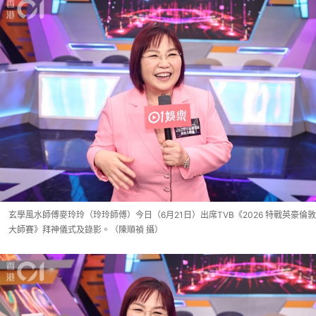
玄學風水師傅麥玲玲（玲玲師傅）今日（6月21日）出席TVB《2026 特戰英豪倫敦
大師賽》拜神儀式及錄影。（陳順禎 攝）