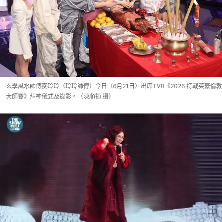
玄學風水師傅麥玲玲（玲玲師傅）今日（6月21日）出席TVB《2026 特戰英豪倫敦
大師賽》拜神儀式及錄影。（陳順禎 攝）