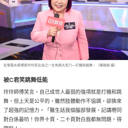
玄學風水師傅麥玲玲笑言自己一生有兩大死穴—打機與跳舞。（陳順禎 攝）
被C君笑跳舞低能
玲玲師傅笑言，自己成世人最弱的強項就是打機和跳
舞，但上天是公平的，雖然肢體動作不協調，卻換來
了超強的記憶力。「醫生話我個腦部發展，記講嘢同
對白係最叻！你畀十頁、二十頁對白我都無問題，得