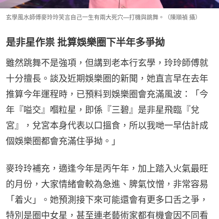
玄學風水師傅麥玲玲笑言自己一生有兩大死穴—打機與跳舞。（陳順禎 攝）
是非星作祟 批算娛樂圈下半年多爭拗
雖然跳舞不是強項，但講到老本行玄學，玲玲師傅就
十分擅長。談及近期娛樂圈的新聞，她直言早在去年
推算今年運程時，已預料到娛樂圈會充滿風波：「今
年『嗌交』嗰粒星，即係『三碧』是非星飛臨『兌
宮』，兌宮本身代表以口搵食，所以我哋一早估計成
個娛樂圈都會充滿住爭拗。」
麥玲玲補充，適逢今年是丙午年，加上踏入火氣最旺
的月份，大家情緒會較為急進、脾氣忟憎，非常容易
「着火」。她預測接下來可能還會有更多口舌之爭，
特別是圈中女星，甚至連老藝術家都有機會因不同看