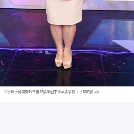
玄學風水師傅麥玲玲批算娛樂圈下半年多爭拗。（陳順禎 攝）