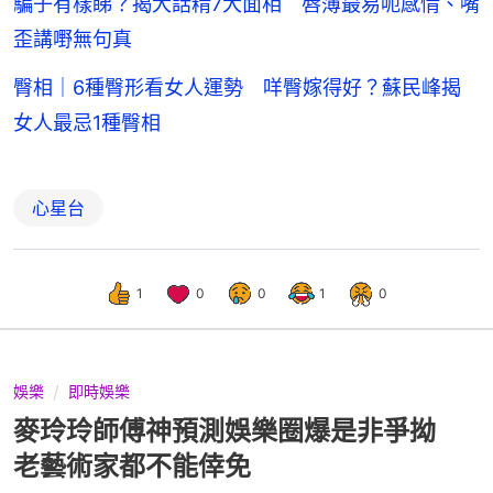
騙子有樣睇？揭大話精7大面相 唇薄最易呃感情、嘴
歪講嘢無句真
臀相｜6種臀形看女人運勢 咩臀嫁得好？蘇民峰揭
女人最忌1種臀相
心星台
1
0
0
1
0
娛樂
即時娛樂
麥玲玲師傅神預測娛樂圈爆是非爭拗
老藝術家都不能倖免