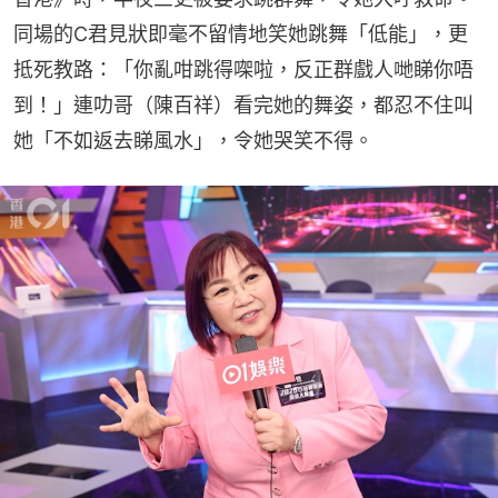
同場的C君見狀即毫不留情地笑她跳舞「低能」，更
抵死教路：「你亂咁跳得㗎啦，反正群戲人哋睇你唔
到！」連叻哥（陳百祥）看完她的舞姿，都忍不住叫
她「不如返去睇風水」，令她哭笑不得。