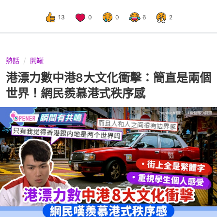
13
0
0
6
2
熱話
開罐
港漂力數中港8大文化衝擊：簡直是兩個
世界！網民羨慕港式秩序感