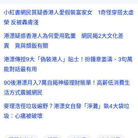
小紅書網民質疑香港人愛假裝富家女 1奇怪穿搭太虛
榮 反被轟膚淺
港漂疑惑香港人為何愛用匙羹 網民揭2大文化差
異 竟與頹飯有關
港漂傳授9大「偽裝港人」貼士！扮鍾意姜濤、3句萬
能對話最有用
90後港漂月入7萬自揭神級理財賬單！高薪低消費生
活方式震撼網民
麥理浩徑垃圾遍野？港漂女自發「淨灘」執4大袋垃
圾：心痛被破壞