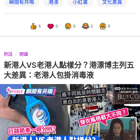
瞬間有共鳴
港漂
小紅書
文化差異
5
0
0
2
0
熱話
開罐
新港人VS老港人點樣分？港漂博主列五
大差異：老港人包掛消毒液