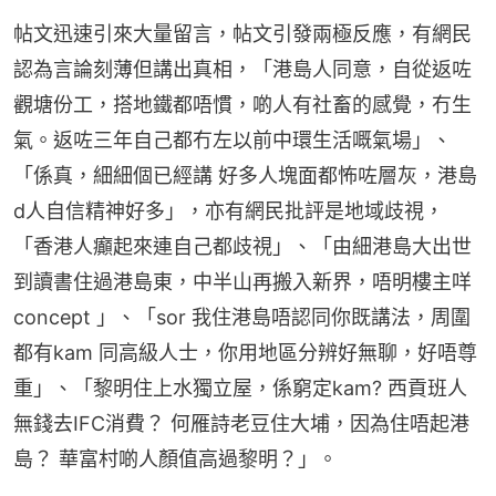
帖文迅速引來大量留言，帖文引發兩極反應，有網民
認為言論刻薄但講出真相，「港島人同意，自從返咗
觀塘份工，搭地鐵都唔慣，啲人有社畜的感覺，冇生
氣。返咗三年自己都冇左以前中環生活嘅氣場」、
「係真，細細個已經講 好多人塊面都怖咗層灰，港島
d人自信精神好多」，亦有網民批評是地域歧視，
「香港人癲起來連自己都歧視」、「由細港島大出世
到讀書住過港島東，中半山再搬入新界，唔明樓主咩
concept 」、「sor 我住港島唔認同你既講法，周圍
都有kam 同高級人士，你用地區分辨好無聊，好唔尊
重」、「黎明住上水獨立屋，係窮定kam? 西貢班人
無錢去IFC消費？ 何雁詩老豆住大埔，因為住唔起港
島？ 華富村啲人顏值高過黎明？」。