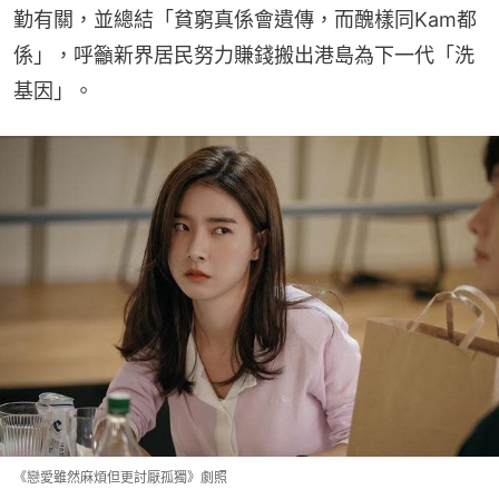
勤有關，並總結「貧窮真係會遺傳，而醜樣同Kam都
係」，呼籲新界居民努力賺錢搬出港島為下一代「洗
基因」。
《戀愛雖然麻煩但更討厭孤獨》劇照