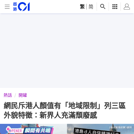
繁
|
简
熱話
開罐
網民斥港人顏值有「地域限制」列三區
外貌特徵：新界人充滿頹廢感