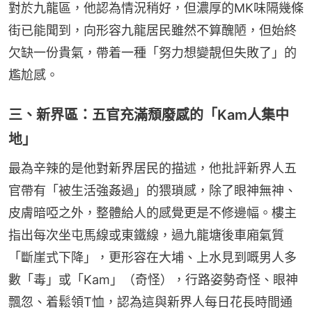
對於九龍區，他認為情況稍好，但濃厚的MK味隔幾條
街已能聞到，向形容九龍居民雖然不算醜陋，但始終
欠缺一份貴氣，帶着一種「努力想變靚但失敗了」的
尷尬感。
三、新界區：五官充滿頹廢感的「Kam人集中
地」
最為辛辣的是他對新界居民的描述，他批評新界人五
官帶有「被生活強姦過」的猥瑣感，除了眼神無神、
皮膚暗啞之外，整體給人的感覺更是不修邊幅。樓主
指出每次坐屯馬線或東鐵線，過九龍塘後車廂氣質
「斷崖式下降」，更形容在大埔、上水見到嘅男人多
數「毒」或「Kam」（奇怪），行路姿勢奇怪、眼神
飄忽、着鬆領T恤，認為這與新界人每日花長時間通