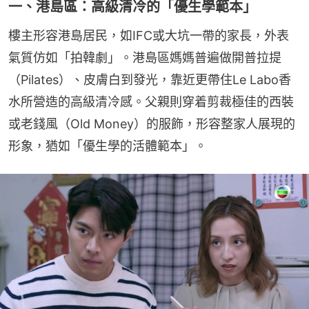
一、港島區：高級清冷的「優生學範本」
樓主形容港島居民，如IFC或大坑一帶的家長，外表
氣質仿如「拍韓劇」。港島區媽媽普遍做開普拉提
（Pilates）、皮膚白到發光，靠近更帶住Le Labo香
水所營造的高級清冷感。父親則穿着剪裁極佳的西裝
或老錢風（Old Money）的服飾，形容整家人展現的
形象，猶如「優生學的活體範本」。