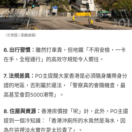
（示意圖 / 梁鵬威攝）
6. 出行習慣：
雖然打車貴，但地鐵「不用安檢，一卡
在手，全程通行」的高效守規矩令人嚮往。
7. 法規差異：
PO主提醒大家香港是必須隨身攜帶身分
證的地區，否則屬於違法，「警察真的會隨機查，最
高甚至會罰5000港幣」。
8. 住屋與資源：
香港房價按「呎」計，此外，PO主還
提到一個冷知識：「香港沖廁所的水竟然是海水，因
為在這裡淡水實在是太珍貴了」。