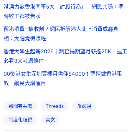
港漂力數香港同事5大「討厭行為」！網民共鳴：準
時收工都被告狀
留港消費=被收割？網民拆解港人北上消費成癮真
相：大腦覺得賺咗
香港大學生起薪2026｜調查揭期望月薪達25K 揾工
必看3大考慮條件
00後港女生深圳買樓月供僅$4000！堅拒做香港租
奴 網民大讚醒目
瞬間有共鳴
Threads
反歧視
制度化歧視
美女