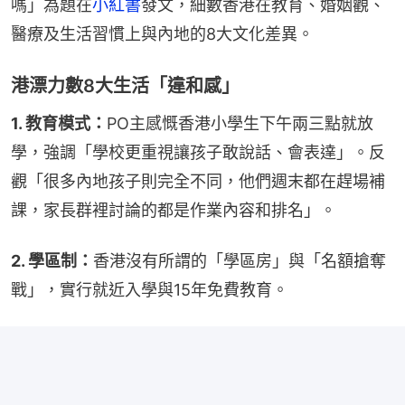
嗎」為題在
小紅書
發文，細數香港在教育、婚姻觀、
醫療及生活習慣上與內地的8大文化差異。
港漂力數8大生活「違和感」
1. 教育模式：
PO主感慨香港小學生下午兩三點就放
學，強調「學校更重視讓孩子敢說話、會表達」。反
觀「很多內地孩子則完全不同，他們週末都在趕場補
課，家長群裡討論的都是作業內容和排名」。
2. 學區制：
香港沒有所謂的「學區房」與「名額搶奪
戰」，實行就近入學與15年免費教育。