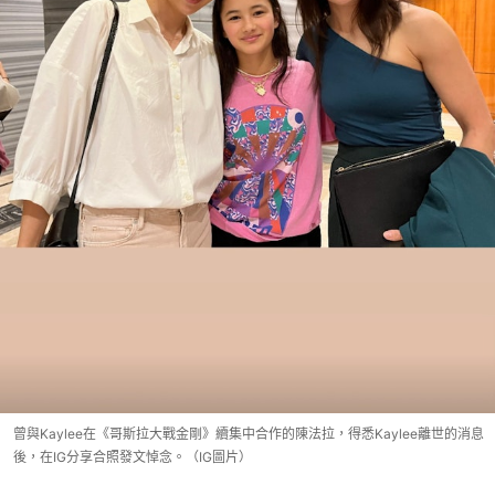
曾與Kaylee在《哥斯拉大戰金剛》續集中合作的陳法拉，得悉Kaylee離世的消息
後，在IG分享合照發文悼念。（IG圖片）