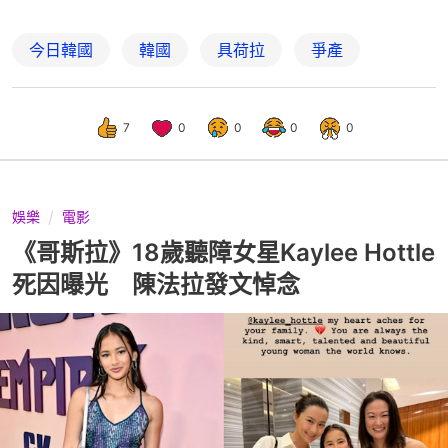
今日韓國
韓國
具荷拉
爭產
7
0
0
0
0
娛樂
電影
《哥斯拉》18歲聽障女星Kaylee Hottle
死因曝光 陳法拉發文悼念