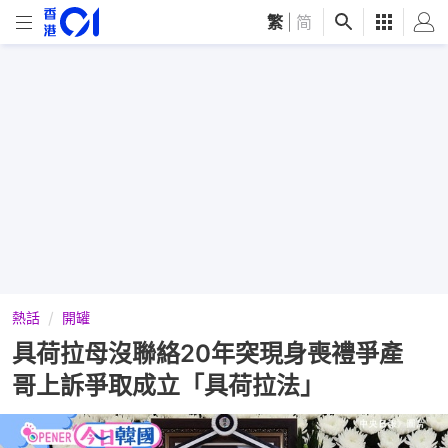
繁
|
简
熱話
開罐
具荷拉母沒聯絡20年突現身喪禮爭產
哥上訴爭取成立「具荷拉法」