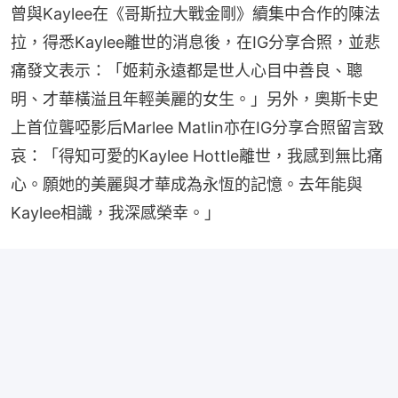
曾與Kaylee在《哥斯拉大戰金剛》續集中合作的陳法
拉，得悉Kaylee離世的消息後，在IG分享合照，並悲
痛發文表示：「姬莉永遠都是世人心目中善良、聰
明、才華橫溢且年輕美麗的女生。」另外，奧斯卡史
上首位聾啞影后Marlee Matlin亦在IG分享合照留言致
哀：「得知可愛的Kaylee Hottle離世，我感到無比痛
心。願她的美麗與才華成為永恆的記憶。去年能與
Kaylee相識，我深感榮幸。」