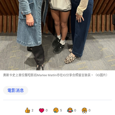
奧斯卡史上首位聾啞影后Marlee Matlin亦在IG分享合照留言致哀。（IG圖片）
電影消息
2
0
5
0
0