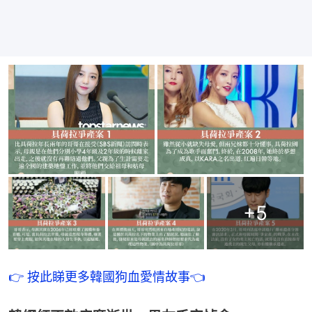
+
5
👉 按此睇更多韓國狗血愛情故事👈