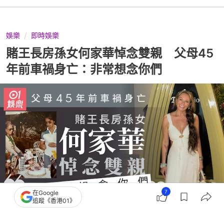
娛樂
即時娛樂
賭王長房孫女何家華悼念雙親 父母45
年前車禍身亡：非常想念你們
7
在Google
追蹤《香港01》
撰文：
董欣琪
出版：
2026-06-23 23:59
更新：
2026-06-23 23:59