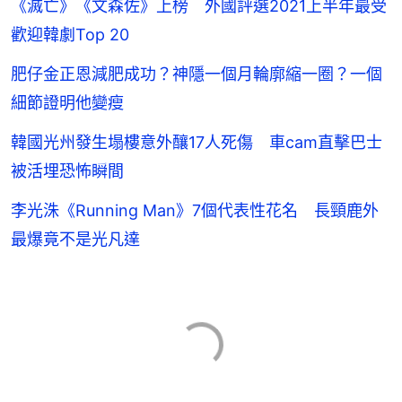
《滅亡》《文森佐》上榜 外國評選2021上半年最受
歡迎韓劇Top 20
肥仔金正恩減肥成功？神隱一個月輪廓縮一圈？一個
細節證明他變瘦
韓國光州發生塌樓意外釀17人死傷 車cam直擊巴士
被活埋恐怖瞬間
李光洙《Running Man》7個代表性花名 長頸鹿外
最爆竟不是光凡達