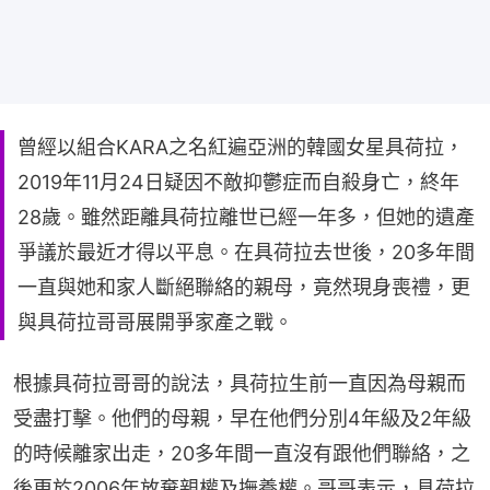
曾經以組合KARA之名紅遍亞洲的韓國女星具荷拉，
2019年11月24日疑因不敵抑鬱症而自殺身亡，終年
28歲。雖然距離具荷拉離世已經一年多，但她的遺產
爭議於最近才得以平息。在具荷拉去世後，20多年間
一直與她和家人斷絕聯絡的親母，竟然現身喪禮，更
與具荷拉哥哥展開爭家產之戰。
根據具荷拉哥哥的說法，具荷拉生前一直因為母親而
受盡打擊。他們的母親，早在他們分別4年級及2年級
的時候離家出走，20多年間一直沒有跟他們聯絡，之
後更於2006年放棄親權及撫養權。哥哥表示，具荷拉