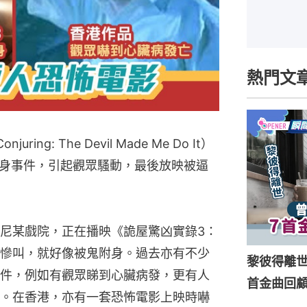
熱門文
ng: The Devil Made Me Do It）
身事件，引起觀眾騷動，最後放映被逼
尼某戲院，正在播映《詭屋驚凶實錄3：
慘叫，就好像被鬼附身。過去亦有不少
黎彼得離
件，例如有觀眾睇到心臟病發，更有人
首金曲回顧
。在香港，亦有一套恐怖電影上映時嚇