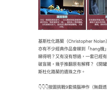
基斯杜化路蘭（Christopher 
亦有不少經典作品會睇到「hang機
睇得明？又有沒有想過，一套已經有公
破盲腸，幾乎推翻原有解釋？《開罐
斯杜化路蘭的遺珠之作。
👇👇👇按圖挑戰9套燒腦神作（無戲透）