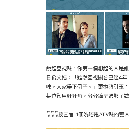
說起亞視味，你第一個想起的人是誰
日發文指：「雖然亞視關台已經4年
味。大家舉下例子。」更拋磚引玉：
某位御用奸奸角，分分鐘早過鄭子誠
👇👇👇按圖看11個洗唔甩ATV味的藝人👇