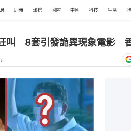
息
即時
熱榜
國際
中國
科技
生活
體
狂叫 8套引發詭異現象電影 
35