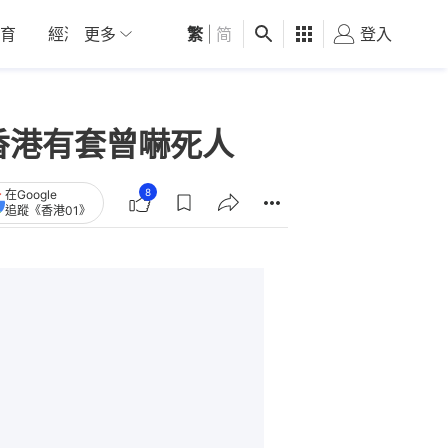
育
經濟
更多
01深圳
繁
觀點
|
简
健康
好食玩飛
登入
女
香港有套曾嚇死人
8
在Google
追蹤《香港01》