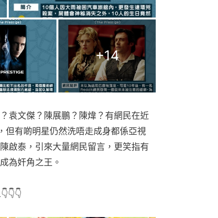
+
14
？袁文傑？陳展鵬？陳煒？有網民在近
，但有啲明星仍然洗唔走成身都係亞視
陳啟泰，引來大量網民留言，更笑指有
成為奸角之王。
👇👇