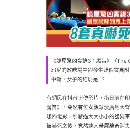
《詭屋驚凶實錄3：魔旨》（The Conjuri
印尼的放映場中卻發生疑似靈異附
中斷，女子的結局是...?
有網民在抖音上傳影片，指日前在印
魔旨》，突然有位女觀眾淒厲地大聲
恐怖電影，引發過大大小小的詭異事
被嚇死之後，竟然連人帶屍離奇消失