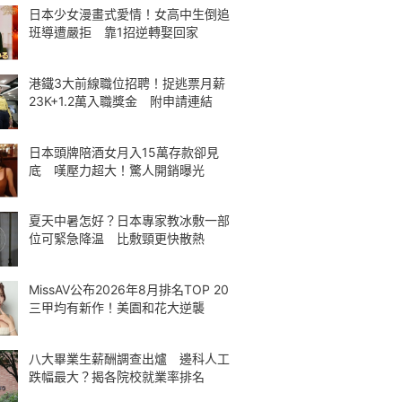
日本少女漫畫式愛情！女高中生倒追
班導遭嚴拒 靠1招逆轉娶回家
港鐵3大前線職位招聘！捉逃票月薪
23K+1.2萬入職獎金 附申請連結
日本頭牌陪酒女月入15萬存款卻見
底 嘆壓力超大！驚人開銷曝光
夏天中暑怎好？日本專家教冰敷一部
位可緊急降温 比敷頸更快散熱
MissAV公布2026年8月排名TOP 20
三甲均有新作！美園和花大逆襲
八大畢業生薪酬調查出爐 邊科人工
跌幅最大？揭各院校就業率排名