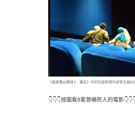
《詭屋驚凶實錄3：魔旨》印尼的放映場中卻發生疑似
👇👇👇按圖看8套曾嚇死人的電影👇👇