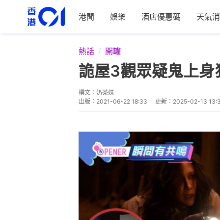
港聞
娛樂
酒店優惠碼
天氣消
熱話
開罐
詭屋3觀眾疑鬼上身
撰文：
奶茶妹
出版：
2021-06-22 18:33
更新：
2025-02-13 13: