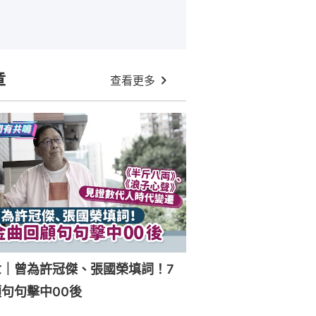
章
查看更多
世｜曾為許冠傑、張國榮填詞！7
句句擊中00後