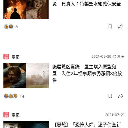
災 負責人：特製聖水箱確保安全
5
電影
2021-09-29
精選 ★
詭屋驚凶實錄｜屋主購入原型鬼
屋 入住2年怪事頻事仍漲價3倍放
售
14
電影
2021-07-21
【惡煞】「恐怖大師」溫子仁全新