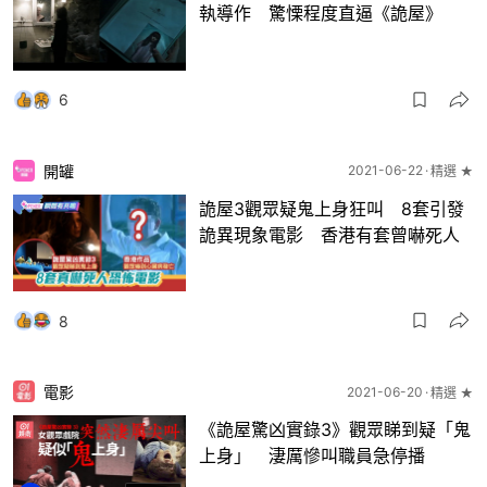
執導作 驚慄程度直逼《詭屋》
6
開罐
2021-06-22
精選 ★
詭屋3觀眾疑鬼上身狂叫 8套引發
詭異現象電影 香港有套曾嚇死人
8
電影
2021-06-20
精選 ★
《詭屋驚凶實錄3》觀眾睇到疑「鬼
上身」 淒厲慘叫職員急停播