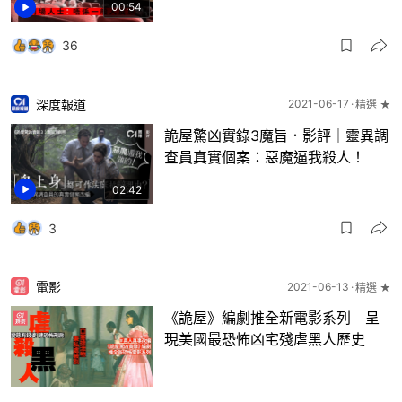
00:54
36
深度報道
2021-06-17
精選 ★
詭屋驚凶實錄3魔旨．影評｜靈異調
查員真實個案：惡魔逼我殺人！
02:42
3
電影
2021-06-13
精選 ★
《詭屋》編劇推全新電影系列 呈
現美國最恐怖凶宅殘虐黑人歷史