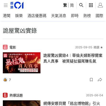
繁
|
简
港聞
娛樂
酒店優惠碼
天氣消息
即時
熱榜
國際
詭屋驚凶實錄
電影
2025-09-05
精選 ★
詭屋驚凶實錄4︱華倫夫婦斯穆爾案
真人真事 被質疑扯貓尾賺名氣
7
熱爆話題
2025-06-04
網傳安娜貝爾「逃出博物館」引火