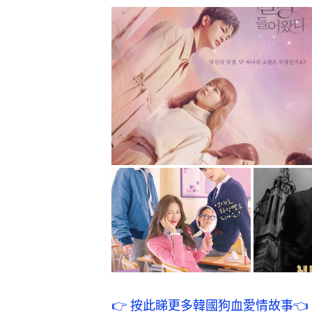
👉 按此睇更多韓國狗血愛情故事👈