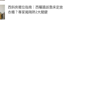
西斜房擺位指南｜西曬牆該靠床定放
衣櫃？專家揭隔熱2大關鍵