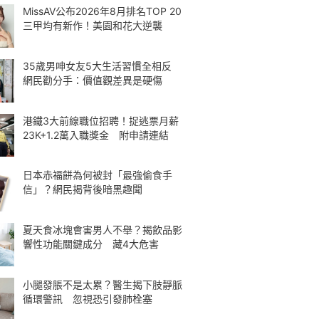
MissAV公布2026年8月排名TOP 20
三甲均有新作！美園和花大逆襲
35歲男呻女友5大生活習慣全相反
網民勸分手：價值觀差異是硬傷
港鐵3大前線職位招聘！捉逃票月薪
23K+1.2萬入職獎金 附申請連結
日本赤福餅為何被封「最強偷食手
信」？網民揭背後暗黑趣聞
夏天食冰塊會害男人不舉？揭飲品影
響性功能關鍵成分 藏4大危害
小腿發脹不是太累？醫生揭下肢靜脈
循環警訊 忽視恐引發肺栓塞