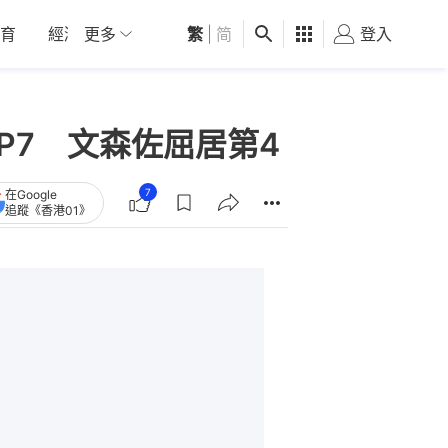
育
經濟
更多
01深圳
繁
觀點
|
简
健康
好食玩飛
登入
女
P7 文森佐屈居第4
7
在Google
追蹤《香港01》