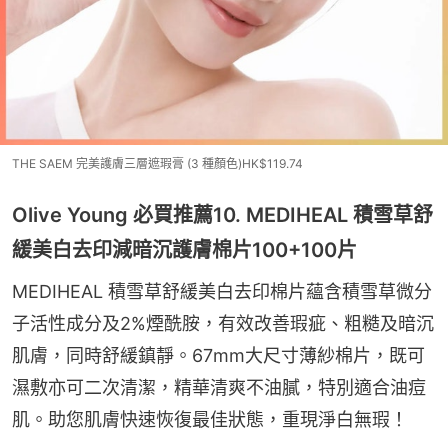
THE SAEM 完美護膚三層遮瑕膏 (3 種顏色)HK$119.74
Olive Young 必買推薦10. MEDIHEAL 積雪草舒
緩美白去印減暗沉護膚棉片100+100片
MEDIHEAL 積雪草舒緩美白去印棉片蘊含積雪草微分
子活性成分及2%煙酰胺，有效改善瑕疵、粗糙及暗沉
肌膚，同時舒緩鎮靜。67mm大尺寸薄紗棉片，既可
濕敷亦可二次清潔，精華清爽不油膩，特別適合油痘
肌。助您肌膚快速恢復最佳狀態，重現淨白無瑕！