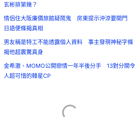
玄彬排第幾？
情侶住大阪廉價旅館疑鬧鬼 房東提示沖涼要開門
日語便條揭真相
男友稱是特工不能透露個人資料 事主發現神秘字條
揭他超震驚真身
金希澈、MOMO公開戀情一年半後分手 13對分開令
人超可惜的韓星CP