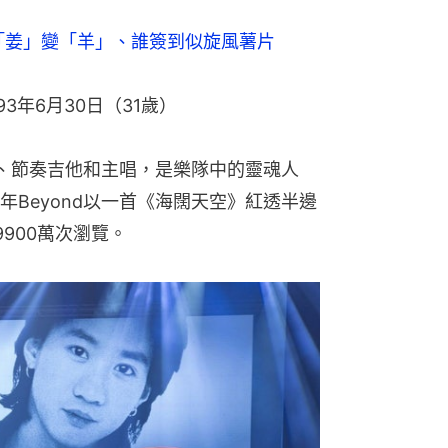
「姜」變「羊」、誰簽到似旋風薯片
93年6月30日（31歲）
詞、節奏吉他和主唱，是樂隊中的靈魂人
Beyond以一首《海闊天空》紅透半邊
9900萬次瀏覽。