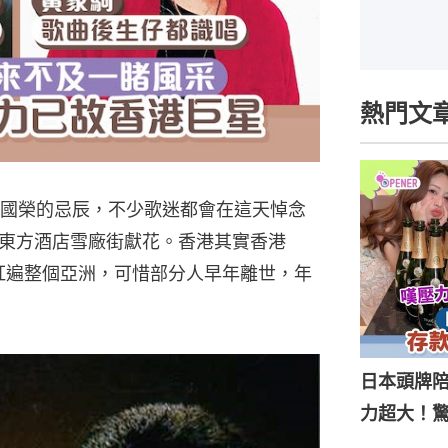
熱門文
張國榮的忌辰，不少歌迷都會在這天悼念
東方酒店雪廠街獻花。香港其實香港
更紅遍整個亞洲，可惜部分人早年離世，年
日本頭牌陪
力超大！