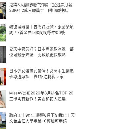
港鐵3大前線職位招聘！捉逃票月薪
23K+1.2萬入職獎金 附申請連結
黎彼得離世｜曾為許冠傑、張國榮填
詞！7首金曲回顧句句擊中00後
夏天中暑怎好？日本專家教冰敷一部
位可緊急降温 比敷頸更快散熱
日本少女漫畫式愛情！女高中生倒追
班導遭嚴拒 靠1招逆轉娶回家
MissAV公布2026年8月排名TOP 20
三甲均有新作！美園和花大逆襲
政府工｜9份工最遲8月下旬截止！天
文台主任大學畢業+0經驗可申請