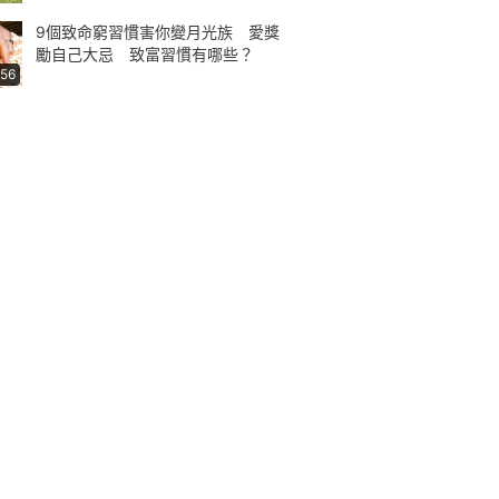
9個致命窮習慣害你變月光族 愛獎
勵自己大忌 致富習慣有哪些？
:56