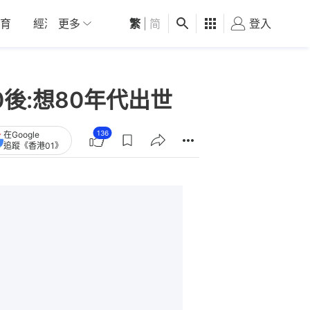
育
經濟
更多
01深圳
繁
觀點
|
简
健康
好食玩飛
登入
女
後:想80年代出世
136
在Google
追蹤《香港01》