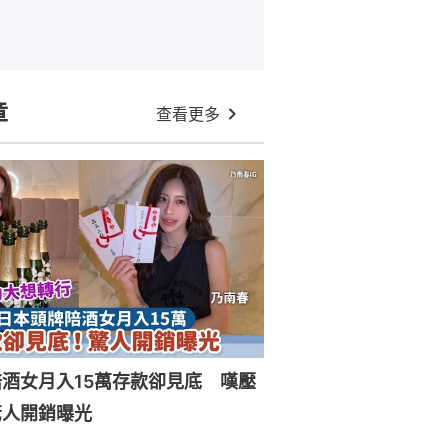
章
查看更多
酒女月入15萬存款卻見底 嘆壓
驚人開銷曝光