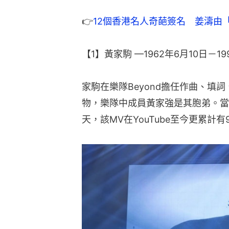
👉
12個香港名人奇葩簽名　姜濤由
【1】黃家駒 —1962年6月10日－19
家駒在樂隊Beyond擔任作曲、填
物，樂隊中成員黃家強是其胞弟。當年
天，該MV在YouTube至今更累計有