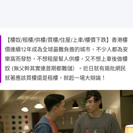
【樓奴/租樓/供樓/買樓/住屋/上車/樓價下跌】香港樓
價連續12年成為全球最難負擔的城市，不少人都為安
樂窩而發愁，不想租屋幫人供樓，又不想上車後做樓
奴 (無父幹其實連首期都難儲）。近日就有兩批網民
就著應該買樓還是租樓，掀起一場大辯論！