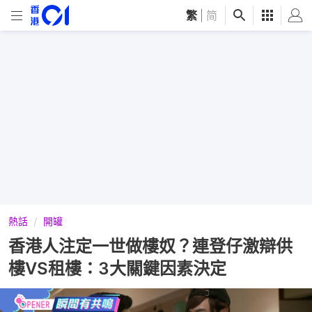
繁
|
简
熱話
開罐
香港人注定一世做樓奴？連登仔激辯供
樓VS租樓：3大關鍵因素決定