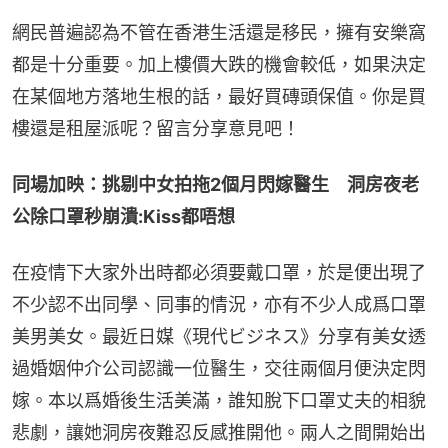
網民普遍認為不管在香港生活還是移民，擁有安樂窩
都是十分重要。加上樓價大跌的機會較低，如果決定
在某個地方落地生根的話，最好買磚頭保值。你是買
樓還是租屋派呢？留言分享意見吧！
同場加映：挑剔中女拍拖2個月閃嫁醫生　洞房夜老
公除口罩秒崩潰:Kiss都唔想
在疫情下大家外出時都必須要戴口罩，於是便出現了
不少認不出同學、同事的情況，亦有不少人成爲口罩
美男美女。最近日媒《現代ビジネス》分享有美女透
過婚姻仲介公司認識一位醫生，交往兩個月便決定閃
嫁。本以爲婚後生活美滿，誰知脫下口罩丈夫的相貌
悲劇，讓她洞房夜難忍反感推開他。兩人之間開始出