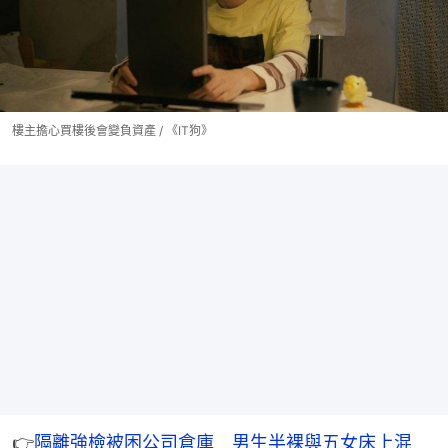
樓主擔心買樓後會變負資產 / 《IT狗》
👉
隔離強檢被困公司倉庫　男生半裸與五女床上混