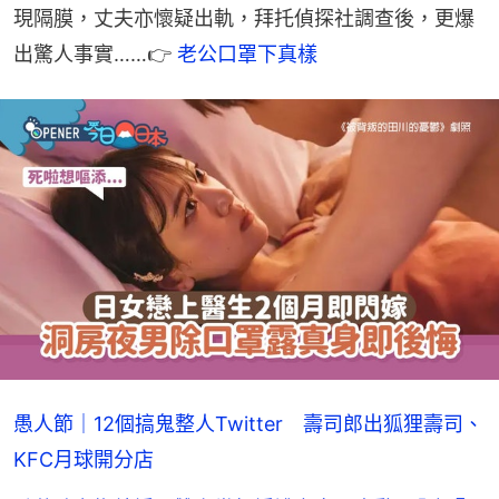
現隔膜，丈夫亦懷疑出軌，拜托偵探社調查後，更爆
出驚人事實……👉 
老公口罩下真樣
愚人節｜12個搞鬼整人Twitter 壽司郎出狐狸壽司、
KFC月球開分店