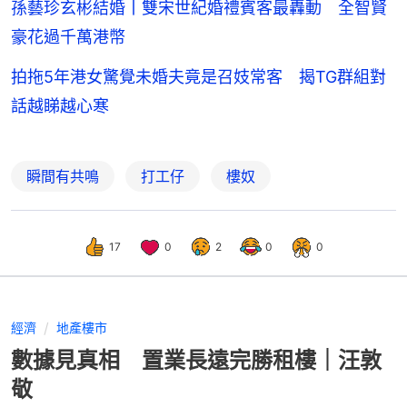
孫藝珍玄彬結婚丨雙宋世紀婚禮賓客最轟動 全智賢
豪花過千萬港幣
拍拖5年港女驚覺未婚夫竟是召妓常客 揭TG群組對
話越睇越心寒
瞬間有共鳴
打工仔
樓奴
17
0
2
0
0
經濟
地產樓市
數據見真相 置業長遠完勝租樓｜汪敦
敬