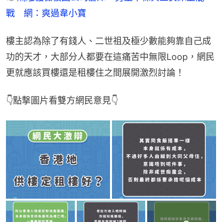
戰　網：爽過韋小寶
樓主認為除了有錢人、二世祖及極少數能夠靠自己成
功的天才，大部分人都要在這痛苦中無限Loop，網民
更就應該買樓還是租樓住之間展開激烈討論！
👇點撃圖片看雙方網民意見👇