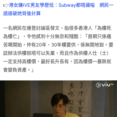
👉
港女嫌IVE男友學歷低：Subway都唔識嗌　網民一
語道破她背後計算
一名網民在連登討論區發文，指很多香港人「為樓死
為樓亡」，令他感到十分無奈和殘酷：「首期只係痛
苦嘅開始，仲有20年、30年樓要供，係無間地獄。要
諗辦法供樓就唔可以失業，而且作為供樓人仕（士）
一定支持高樓價，最好長升長有，因為樓價一暴跌就
會變負資產。」