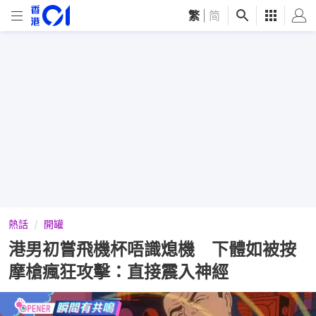
繁
|
简
熱話
開罐
港男初嘗飛機杯唔識熄機 下體如被按
摩槍瘋狂攻擊：直接震入神經