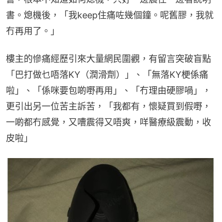
書。熄機後，「我keep住痛咗幾個鐘。呢舊膠，我就
冇再用了。」
樓主的慘痛經歷引來大量網民圍觀，有留言突破盲點
「巴打做乜唔落KY（潤滑劑）」、「無落KY梗係痛
啦」、「係咪要包啲嘢再用」、「冇理由硬膠喎」，
更引出另一位苦主訴苦，「我都有，懷疑買到假嘢，
一啲都冇感覺，又嘈震得又唔爽，咩醫療級震動，收
皮啦」