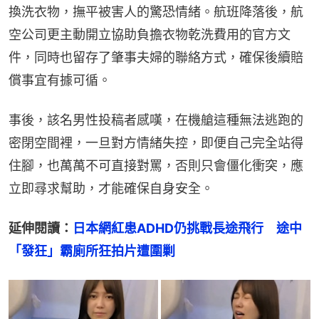
換洗衣物，撫平被害人的驚恐情緒。航班降落後，航
空公司更主動開立協助負擔衣物乾洗費用的官方文
件，同時也留存了肇事夫婦的聯絡方式，確保後續賠
償事宜有據可循。
事後，該名男性投稿者感嘆，在機艙這種無法逃跑的
密閉空間裡，一旦對方情緒失控，即便自己完全站得
住腳，也萬萬不可直接對罵，否則只會僵化衝突，應
立即尋求幫助，才能確保自身安全。
延伸閱讀：
日本網紅患ADHD仍挑戰長途飛行　途中
「發狂」霸廁所狂拍片遭圍剿