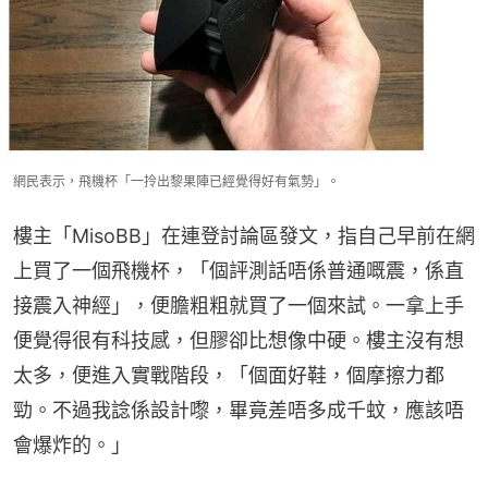
網民表示，飛機杯「一拎出黎果陣已經覺得好有氣勢」。
樓主「MisoBB」在連登討論區發文，指自己早前在網
上買了一個飛機杯，「個評測話唔係普通嘅震，係直
接震入神經」，便膽粗粗就買了一個來試。一拿上手
便覺得很有科技感，但膠卻比想像中硬。樓主沒有想
太多，便進入實戰階段，「個面好鞋，個摩擦力都
勁。不過我諗係設計嚟，畢竟差唔多成千蚊，應該唔
會爆炸的。」