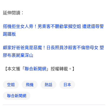
延伸閱讀：
搭機拒坐女人旁！男乘客不聽勸掌摑空姐 遭逮還辱警
踢鐵板
顧家好爸爸竟是惡魔！日長照員涉殺害不倫戀母女 塑
膠布裹屍棄深山
【本文獲「
聯合新聞網
」授權轉載。】
空姐
飛機
熱話
日本
聯合新聞網