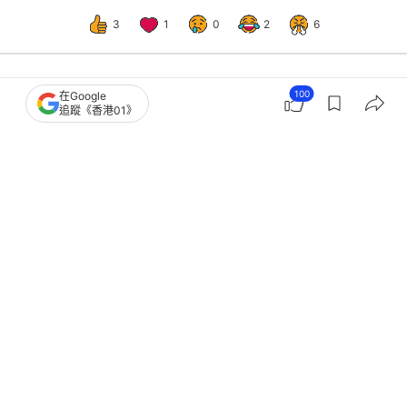
3
1
0
2
6
100
在Google
熱話
熱爆話題
追蹤《香港01》
逛Donki伸手指試飛機杯「摸到濕潤
感、伴腥味」 網民崩潰：好嘔