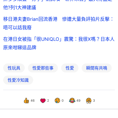
他?列1大神建議
移日港夫妻Brian回流香港 慘遭大量負評拍片反擊：
唔可以話我廢
在港日女被指「很UNIQLO」震驚：我很X嗎？日本人
原來咁睇這品牌
性玩具
性愛那些事
性愛
瞬間有共鳴
性愛冷知識
46
2
0
49
3