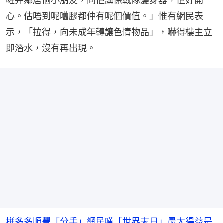
咗畀鄰居個小朋友，同佢講係戰隊變身器，佢好開
心。估唔到呢嚿膠都仲有呢個價值。」惟有網民表
示，「拉得，向未成年轉讓色情物品」，嚇得樓主立
即潛水，沒有再出現。
拼多多順豐「分手」網民嘆「世界末日」最大得益是