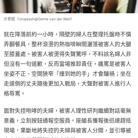
示意圖（Unsplash@Gerrie van der Walt）
就在降落前約一小時，隔壁的婦人在整理托盤時不慎
弄翻餐具，整杯滾燙的熱咖啡瞬間灑落被害人的大腿
至膝蓋處。被害人被燙得失聲驚呼，不料該名婦人非
但沒有一句道歉，反而當場推卸責任，痛罵是被害人
坐姿不正、空間狹窄「撞到她的手」才會釀禍；坐在
走道側的丈夫隨後更加入戰局，大聲對被害人進行人
格辱罵。
面對失控咆哮的夫婦，被害人理性研判繼續對話毫無
意義，立刻按鈕通報空服員。座艙長獲報後迅速趕抵
現場，果斷地將失控的夫婦與被害人分開，並引導被