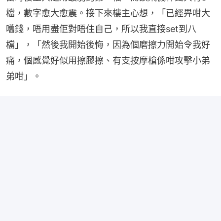
檔，數字愈大愈震。接下來樓主心想，「已經畀咁大
嚿錢，唔用盡佢對唔住自己，所以我直接set到八
檔」，「然後我開始後悔，因為個磨擦力開始令我好
痛，個感覺好似用擦膠擦、有支按摩槍係咁攻擊小弟
弟咁」。