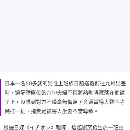
日本一名50多歲的男性上班族日前搭機前往九州出差
時，遭隔壁座位的六旬夫婦不慎將熱咖啡灑落在他褲
子上，沒想到對方不僅毫無悔意，竟還當場大聲咆哮
倒打一耙，指責是被害人坐姿不當導致。
根據日媒《イチオシ》報導，這起衝突發生於一班由