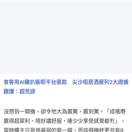
食客用AI雞扒飯呃平台退款 尖沙咀居酒屋列2大證據
踢爆：超荒謬
沒想到一開機，卻令他大為震驚，震到驚，「成嚿嘢
震得超犀利，唔好講舒服，連少少享受感覺都冇」，
當時樓主只是用最弱的第一檔，而該飛機杯更共有8