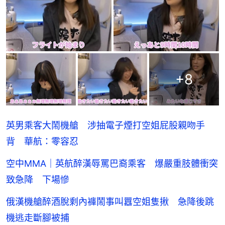
+
8
英男乘客大鬧機艙 涉抽電子煙打空姐屁股親吻手
背 華航：零容忍
空中MMA｜英航醉漢辱罵巴裔乘客 爆嚴重肢體衝突
致急降 下場慘
俄漢機艙醉酒脫剩內褲鬧事叫囂空姐隻揪 急降後跳
機逃走斷腳被捕