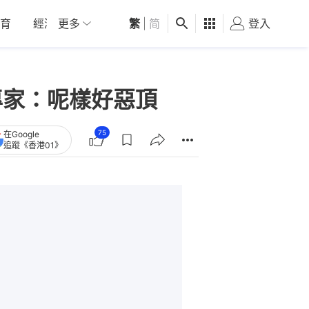
育
經濟
更多
01深圳
繁
觀點
|
简
健康
好食玩飛
登入
女
專家：呢樣好惡頂
75
在Google
追蹤《香港01》