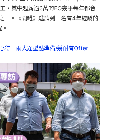
工，其中起薪逾3萬的EO幾乎每年都會
職位之一。《開罐》邀請到一名有4年經驗的
程。
心得　兩大題型點準備/幾耐有Offer