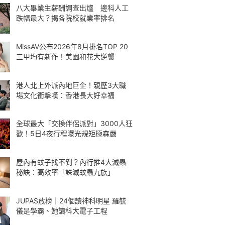
八大畢業生薪酬調查出爐 邊科人工
跌幅最大？揭各院校就業率排名
MissAV公布2026年8月排名TOP 20
三甲均有新作！美園和花大逆襲
港人北上外派內地巨企！親歷3大職
場文化衝擊嘆：香港長大好幸福
全球最大「交換伴侶派對」3000人狂
歡！5日4夜行程曝光規矩極森嚴
屋內有蚊子找不到？內行推4大滅蟲
秘訣：高效率「誅滅蚊蟲九族」
JUPAS放榜｜24個讀神科明星 羅毓
儀是學霸、她讀科大電子工程