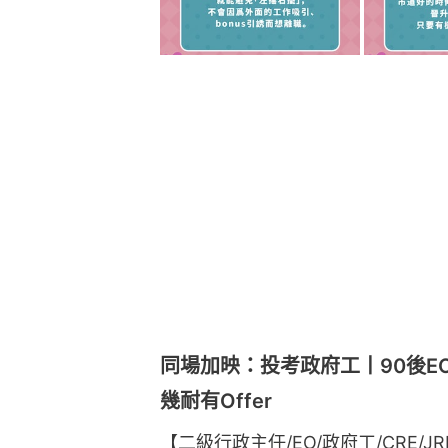
同場加映：投考政府工丨90後E
幾耐有Offer
【二級行政主任/EO/政府工/CRE/J