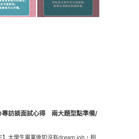
O專訪談面試心得 兩大題型點準備/
RE】大學生畢業後如沒有dream job，相