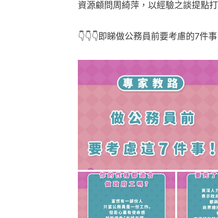
資源顧問周綺萍，以經驗之談提點打
👇👇👇即睇做公務員前要考慮的7件事👇