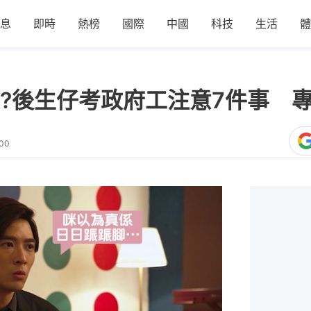
息
即時
熱榜
國際
中國
科技
生活
體
?後生仔考政府工注意7件事 
:00