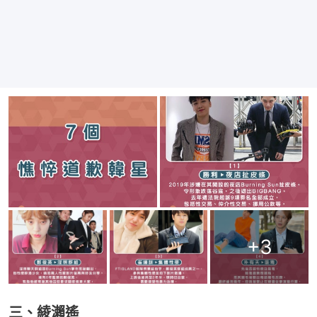
+
3
三、綾瀨遙