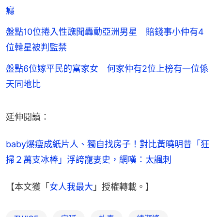
癮
盤點10位捲入性醜聞轟動亞洲男星 賠錢事小仲有4
位韓星被判監禁
盤點6位嫁平民的富家女 何家仲有2位上榜有一位係
天同地比
延伸閱讀：
baby爆瘦成紙片人、獨自找房子！對比黃曉明昔「狂
掃２萬支冰棒」浮誇寵妻史，網嘆：太諷刺
【本文獲「
女人我最大
」授權轉載。】