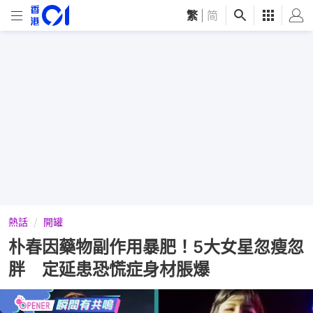
繁
|
简
熱話
開罐
朴春因藥物副作用暴肥！5大女星忽瘦忽
胖 定延患恐慌症身材脹爆