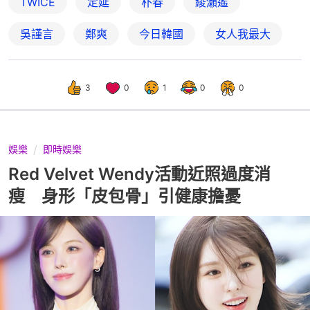
TWICE
定延
朴春
綾瀨遙
吳謹言
鄭爽
今日韓國
女人我最大
3
0
1
0
0
娛樂
即時娛樂
Red Velvet Wendy活動近照過度消
瘦 身形「皮包骨」引健康擔憂