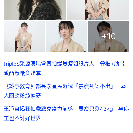
+
10
tripleS采源演唱會直拍爆暴瘦如紙片人 脊椎+肋骨
激凸惹厭食疑雲
《鐵拳教育》部長李星民近況「暴瘦到認不出」 本
人回應粉絲擔憂
王淨自揭狂拍戲致免疫力崩盤 暴瘦只剩42kg 寧停
工也不討好世界