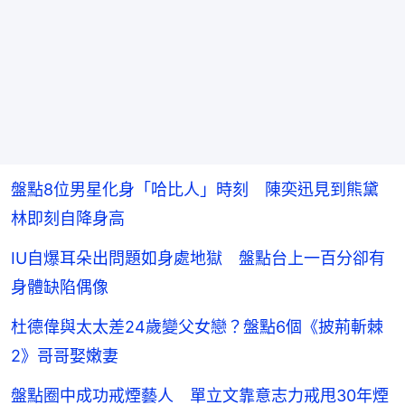
盤點8位男星化身「哈比人」時刻 陳奕迅見到熊黛
林即刻自降身高
IU自爆耳朵出問題如身處地獄 盤點台上一百分卻有
身體缺陷偶像
杜德偉與太太差24歲變父女戀？盤點6個《披荊斬棘
2》哥哥娶嫩妻
盤點圈中成功戒煙藝人 單立文靠意志力戒甩30年煙