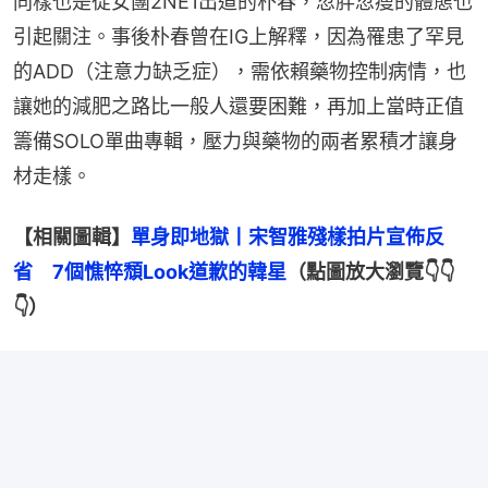
同樣也是從女團2NE1出道的朴春，忽胖忽瘦的體態也
引起關注。事後朴春曾在IG上解釋，因為罹患了罕見
的ADD（注意力缺乏症），需依賴藥物控制病情，也
讓她的減肥之路比一般人還要困難，再加上當時正值
籌備SOLO單曲專輯，壓力與藥物的兩者累積才讓身
材走樣。
【相關圖輯】
單身即地獄丨宋智雅殘樣拍片宣佈反
省　7個憔悴頹Look道歉的韓星
（點圖放大瀏覽👇👇
👇）