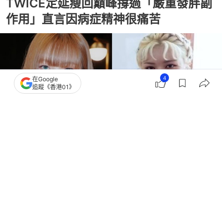
TWICE定延瘦回巔峰撐過「嚴重發胖副
作用」直言因病症精神很痛苦
4
在Google
追蹤《香港01》
撰文：
TVBS新聞網
出版：
2026-05-08 09:30
更新：
2026-05-10 22:45