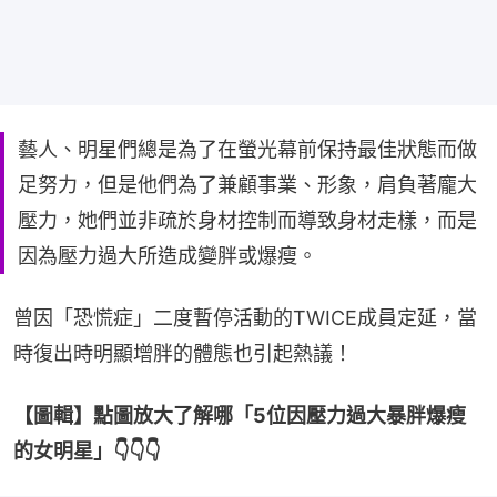
藝人、明星們總是為了在螢光幕前保持最佳狀態而做
足努力，但是他們為了兼顧事業、形象，肩負著龐大
壓力，她們並非疏於身材控制而導致身材走樣，而是
因為壓力過大所造成變胖或爆瘦。
曾因「恐慌症」二度暫停活動的TWICE成員定延，當
時復出時明顯增胖的體態也引起熱議！
【圖輯】點圖放大了解哪「5位因壓力過大暴胖爆瘦
的女明星」👇👇👇