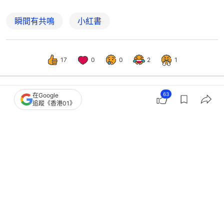
瞬間有共鳴
小紅書
17
0
0
2
1
63
在Google
追蹤《香港01》
熱話
開罐
公屋富戶政策｜新鮮人入息超標家人迫
供居屋 專家警告：好大風險