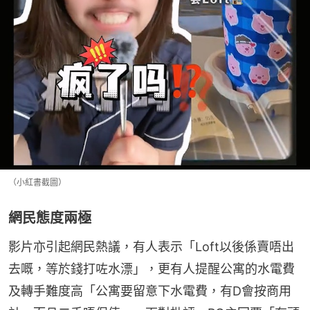
（小紅書截圖）
網民態度兩極
影片亦引起網民熱議，有人表示「Loft以後係賣唔出
去嘅，等於錢打咗水漂」，更有人提醒公寓的水電費
及轉手難度高「公寓要留意下水電費，有D會按商用