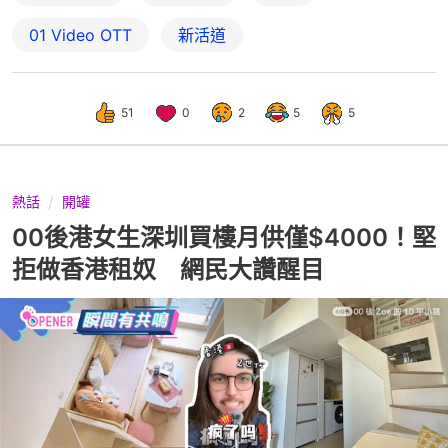
01‌ ‌Video‌ ‌OTT
新活道
51
0
2
5
5
熱話
開罐
00後港女生深圳買樓月供僅$4000！堅
拒做香港租奴 網民大讚醒目