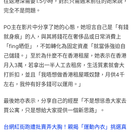
往返港深需要1.5小時，對於只需週末前往的她來說，
完全不是問題。
PO主在影片中分享了她的心態，她坦言自己是「有錢
就身痕」的人，與其將錢花在奢侈品或日常消費上
「fing晒佢」，不如轉化為固定資產「就當係強迫自
己儲錢。」至於為什麼不在香港租屋，她表示在香港
月入3萬，若拿出一半人工去租房，生活質素就會大
打折扣，並且「我唔想做香港租屋嘅奴隸，月供4千
左右，我仲有好多錢可以運用。」
最後她亦表示，分享自己的經歷「不是想慫恿大家去
買公寓，只是想給大家提供一個新思路」。
台網紅街跑遭批賣弄大胸！親揭「運動內衣」挑選真