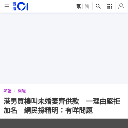
繁
|
简
熱話
開罐
港男買樓叫未婚妻齊供款 一理由堅拒
加名 網民撐精明：有咩問題