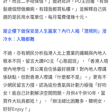
計，而且二手唔保值。」面對批評，PO主回覆「有頭
髮邊個想做癩痢，有錢我都買私樓。」並解釋自己挑
選的是民用水電單位，每月電費僅幾十元。
屋企樓下做保安是人生贏家？內行人揭「潛規則」潑
冷水：入職都難
不過，亦有網民分析指港人北上置業的邏輯與內地人
根本不同，留言大讚PO主「心態超班」，「香港人唔
使內地學位，買公寓自住係最好選擇！對內地人嚟講
係缺點，但對香港人嚟講『什麼都不是』。」更有不
少網民留言力撐，認為這份勇氣與計劃力極強「好叻
女！能自己計劃解決空間問題，月供4千供10年，當
買件大玩具都抵！」、「辦法總比困難多，聰明女，
好好Enjoy！」