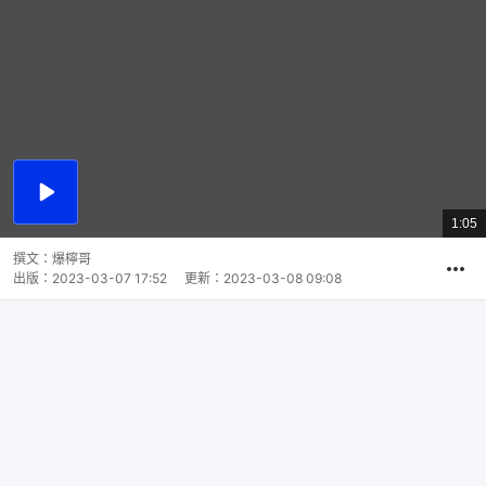
播
放
1:05
總
影
共
片
時
撰文：
爆檸哥
間
出版：
2023-03-07 17:52
更新：
2023-03-08 09:08