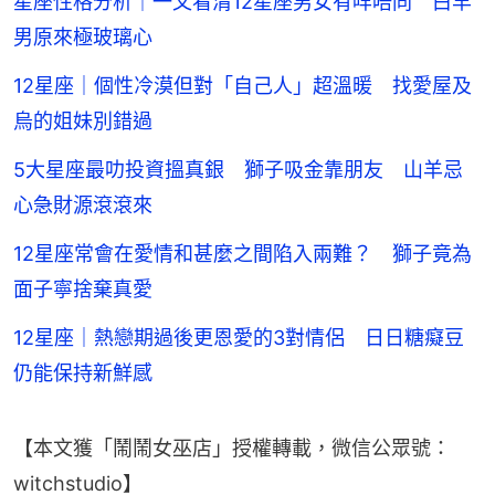
星座性格分析｜一文看清12星座男女有咩唔同 白羊
男原來極玻璃心
12星座｜個性冷漠但對「自己人」超溫暖 找愛屋及
烏的姐妹別錯過
5大星座最叻投資搵真銀 獅子吸金靠朋友 山羊忌
心急財源滾滾來
12星座常會在愛情和甚麼之間陷入兩難？ 獅子竟為
面子寧捨棄真愛
12星座｜熱戀期過後更恩愛的3對情侶 日日糖癡豆
仍能保持新鮮感
【本文獲「鬧鬧女巫店」授權轉載，微信公眾號：
witchstudio】