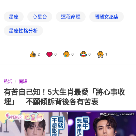
星座
心星台
運程命理
鬧鬧女巫店
星座性格分析
2
0
0
0
1
熱話
開罐
有苦自己知！5大生肖最愛「將心事收
埋」 不願傾訴背後各有苦衷