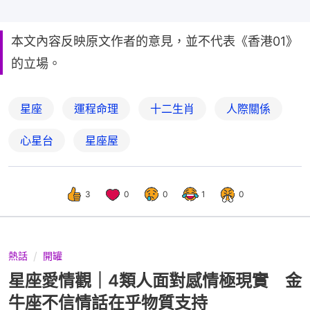
本文內容反映原文作者的意見，並不代表《香港01》
的立場。
星座
運程命理
十二生肖
人際關係
心星台
星座屋
3
0
0
1
0
熱話
開罐
星座愛情觀｜4類人面對感情極現實 金
牛座不信情話在乎物質支持