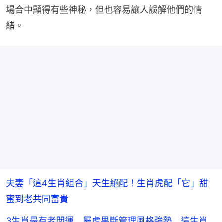
場合中顯得有些神秘，但也容易讓人誤解他們的情
緒。
夫妻「這4生肖組合」天生絕配！生肖虎配「它」甜
蜜到老共同富貴
3生肖最有老闆運 屬虎果斷管理風格強勢 這生肖