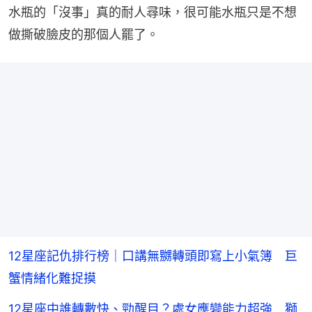
水瓶的「沒事」真的耐人尋味，很可能水瓶只是不想
做撕破臉皮的那個人罷了。
12星座記仇排行榜｜口講無嬲轉頭即寫上小氣簿 巨
蟹情緒化難捉摸
12星座中誰轉數快、勁醒目？處女應變能力超強 獅