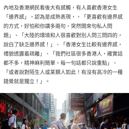
內地及香港網民看後大有感觸，有人喜歡香港女生
「邊界感」，認為是成熟表現，，「更喜歡有邊界感
的方式，好怕和你講多兩句，突然間來句私人問
題」、「大陸的環境和人很喜歡對別人問三問四的，
說白了缺乏邊界感！」、「香港女生比較有邊界感，
禮貌透露着疏離」、「我們社區很多香港人，確實話
都不多，精神麻利簡單，每一句話都只說重點」、
「或者說對陌生人或某類人如此！有沒有高冷的一種
錯覺就是獨立！」。