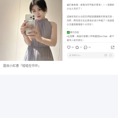
圖自小紅書「蛙蛙在中环」