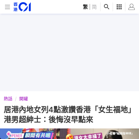
繁
|
简
熱話
開罐
居港內地女列4點激讚香港「女生福地」
港男超紳士：後悔沒早點來