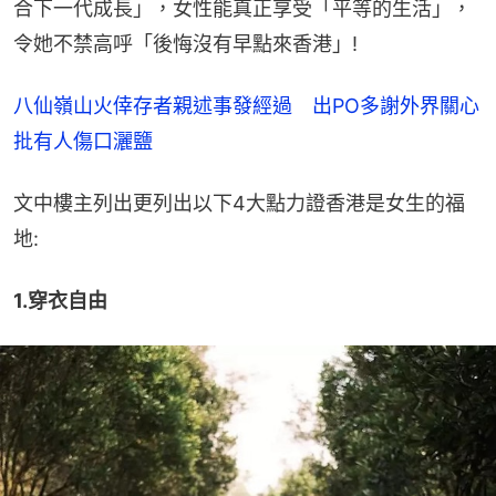
合下一代成長」，女性能真正享受「平等的生活」，
令她不禁高呼「後悔沒有早點來香港」!
八仙嶺山火倖存者親述事發經過　出PO多謝外界關心
批有人傷口灑鹽
文中樓主列出更列出以下4大點力證香港是女生的福
地:
1.穿衣自由