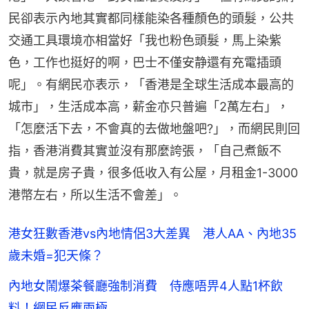
民卻表示內地其實都同樣能染各種顏色的頭髮，公共
交通工具環境亦相當好「我也粉色頭髮，馬上染紫
色，工作也挺好的啊，巴士不僅安静還有充電插頭
呢」。有網民亦表示，「香港是全球生活成本最高的
城市」，生活成本高，薪金亦只普遍「2萬左右」，
「怎麼活下去，不會真的去做地盤吧?」，而網民則回
指，香港消費其實並沒有那麼誇張，「自己煮飯不
貴，就是房子貴，很多低收入有公屋，月租金1-3000
港幣左右，所以生活不會差」。
港女狂數香港vs內地情侶3大差異 港人AA、內地35
歲未婚=犯天條？
內地女鬧爆茶餐廳強制消費 侍應唔畀4人點1杯飲
料！網民反應兩極