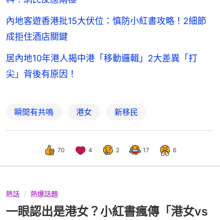
內地客遊香港批15大伏位：慎防小紅書攻略！2細節
成拒住酒店關鍵
居內地10年港人揭中港「移動邏輯」2大差異「打
尖」背後有原因！
瞬間有共鳴
港女
新移民
70
4
2
17
6
熱話
熱爆話題
一眼認出是港女？小紅書瘋傳「港女vs