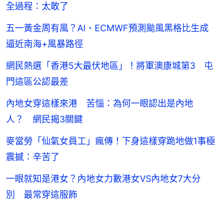
全過程：太敢了
五一黃金周有風？AI、ECMWF預測颱風黑格比生成
逼近南海+風暴路徑
網民熱選「香港5大最伏地區」！將軍澳康城第3 屯
門這區公認最差
內地女穿這樣來港 苦惱：為何一眼認出是內地
人？ 網民揭3關鍵
麥當勞「仙氣女員工」瘋傳！下身這樣穿跪地做1事極
震撼：辛苦了
一眼就知是港女？內地女力數港女VS內地女7大分
別 最常穿這服飾