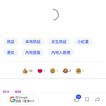
熱話
本地熱話
女生熱話
小紅書
港女
內地旅客
內地人遊港
38
1
1
8
1
熱話
開罐
99
在Google
深港女生性格差異：邊界感強VS分享欲
追蹤《香港01》