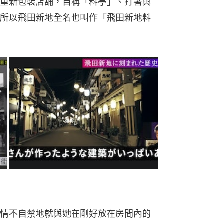
重新包裝店舖，自稱「料亭」、打著與
所以飛田新地全名也叫作「飛田新地料
情不自禁地就與她在剛好放在房間內的