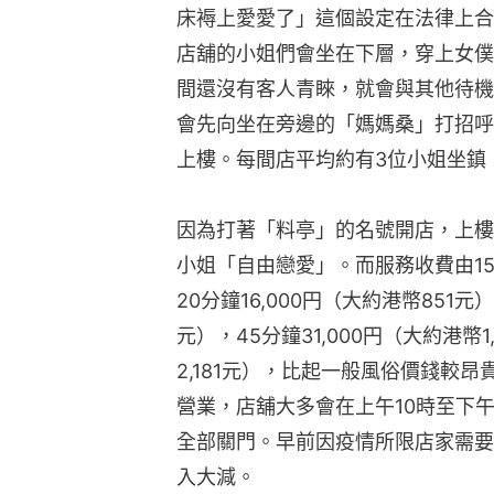
床褥上愛愛了」這個設定在法律上合
店舖的小姐們會坐在下層，穿上女僕裝
間還沒有客人青睞，就會與其他待機
會先向坐在旁邊的「媽媽桑」打招呼
上樓。每間店平均約有3位小姐坐鎮
因為打著「料亭」的名號開店，上樓
小姐「自由戀愛」。而服務收費由15分
20分鐘16,000円（大約港幣851元）
元），45分鐘31,000円（大約港幣1
2,181元），比起一般風俗價錢較
營業，店舖大多會在上午10時至下午
全部關門。早前因疫情所限店家需要
入大減。