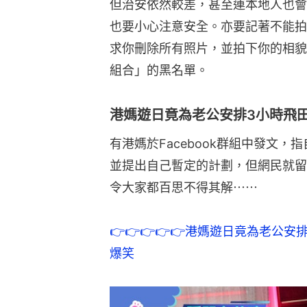
但治安依然較差，甚至連本地人也會
也要小心注意安全。亦要記著不能拍
求你刪除所有照片，並拍下你的相貌
組合」的黑名單。
港媽遊日竟為老公安排3小時飛
有港媽於Facebook群組中發文
並提出自己暫定的計劃，但網民就留
令大家都百思不得其解⋯⋯
👉
👉
👉
👉
👉
港媽遊日竟為老公安排
爆笑