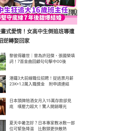
漫畫式愛情！女高中生倒追班導遭
招逆轉娶回家
黎彼得離世｜曾為許冠傑、張國榮填
詞！7首金曲回顧句句擊中00後
港鐵3大前線職位招聘！捉逃票月薪
23K+1.2萬入職獎金 附申請連結
日本頭牌陪酒女月入15萬存款卻見
底 嘆壓力超大！驚人開銷曝光
夏天中暑怎好？日本專家教冰敷一部
位可緊急降温 比敷頸更快散熱