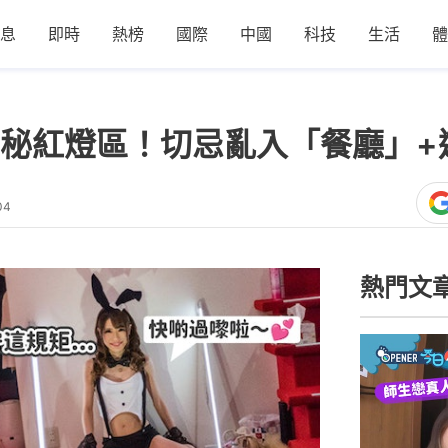
息
即時
熱榜
國際
中國
科技
生活
體
秘紅燈區！切忌亂入「餐廳」+
04
熱門文