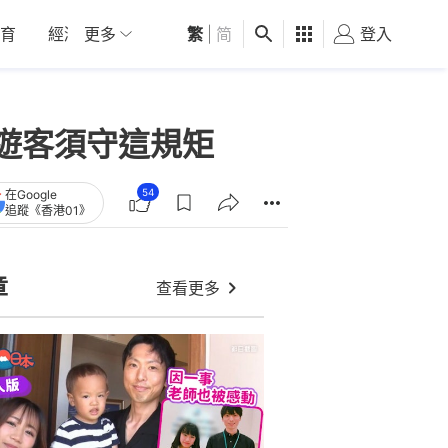
育
經濟
更多
01深圳
繁
觀點
|
简
健康
好食玩飛
登入
女
遊客須守這規矩
54
在Google
追蹤《香港01》
章
查看更多