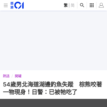
繁
|
简
熱話
開罐
54歲男北海道湖邊釣魚失蹤 棕熊咬著
一物現身！日警：已被牠吃了