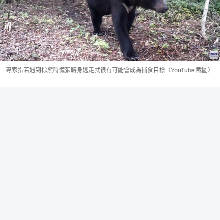
專家指若遇到棕熊時慌張轉身逃走就很有可能會成為捕食目標（YouTube 截圖）