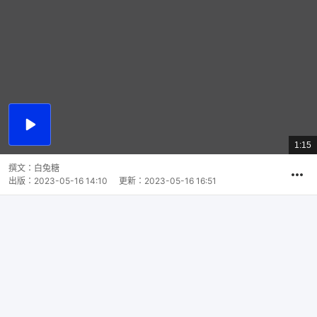
播
放
1:15
總
影
共
片
時
撰文：
白兔糖
間
出版：
2023-05-16 14:10
更新：
2023-05-16 16:51