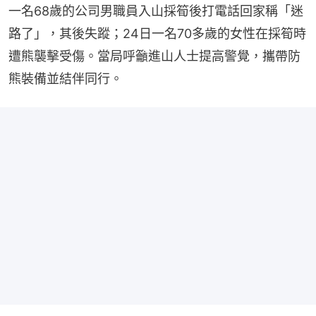
路了」，其後失蹤；24日一名70多歲的女性在採筍時
遭熊襲擊受傷。當局呼籲進山人士提高警覺，攜帶防
熊裝備並結伴同行。
日本熊害重創觀光催生「熊成本」！產險推熊入侵應