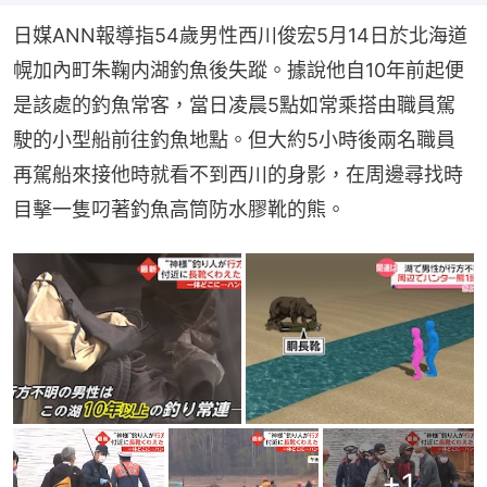
日媒ANN報導指54歲男性西川俊宏5月14日於北海道
幌加內町朱鞠内湖釣魚後失蹤。據說他自10年前起便
是該處的釣魚常客，當日凌晨5點如常乘搭由職員駕
駛的小型船前往釣魚地點。但大約5小時後兩名職員
再駕船來接他時就看不到西川的身影，在周邊尋找時
目擊一隻叼著釣魚高筒防水膠靴的熊。
+
1