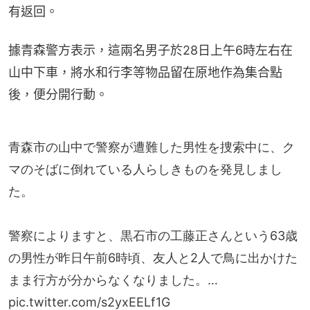
有返回。
據青森警方表示，這兩名男子於28日上午6時左右在
山中下車，將水和行李等物品留在原地作為集合點
後，便分開行動。
青森市の山中で警察が遭難した男性を捜索中に、ク
マのそばに倒れている人らしきものを発見しまし
た。
警察によりますと、黒石市の工藤正さんという63歳
の男性が昨日午前6時頃、友人と2人で鳥に出かけた
まま行方が分からなくなりました。…
pic.twitter.com/s2yxEELf1G