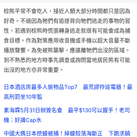
棕熊平常不會吃人，接近人類大部分時間都只是因為
好奇。不過因為牠們有追逐背向牠們逃走的事物的習
性，若遇到棕熊時慌張轉身逃走就很有可能會成為捕
食目標。作為對策應用收音機或手機以超大音量不斷
播放聲響。為免被熊襲擊，應遠離牠們出沒的區域。
到不熟悉的地方時事先調查或詢問當地居民熊有可能
出沒的地方亦非常重要。
日本酒店房最多人偷物品Top7 最荒謬拎這電器！最
高刑罰坐10年監
素海霖5月31日辦簽名會 最平$130可以握手！老司
機：好識Cap水
中國大媽日本挖蠔被捕！掉蠔殼落海斷正 下跪求饒