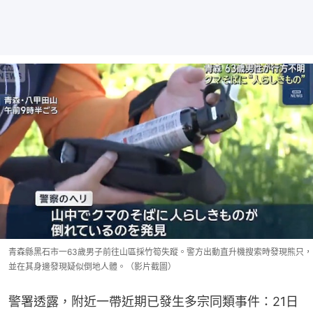
青森縣黑石市一63歲男子前往山區採竹筍失蹤。警方出動直升機搜索時發現熊只，
並在其身邊發現疑似倒地人體。（影片截圖）
警署透露，附近一帶近期已發生多宗同類事件：21日
一名68歲的公司男職員入山採筍後打電話回家稱「迷