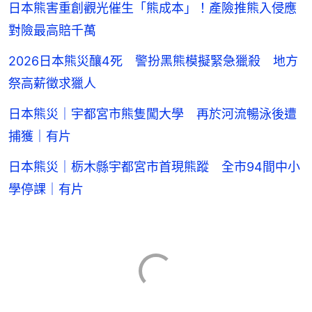
對險最高賠千萬
2026日本熊災釀4死 警扮黑熊模擬緊急獵殺 地方
祭高薪徵求獵人
日本熊災｜宇都宮市熊隻闖大學 再於河流暢泳後遭
捕獲｜有片
日本熊災｜栃木縣宇都宮市首現熊蹤 全市94間中小
學停課｜有片