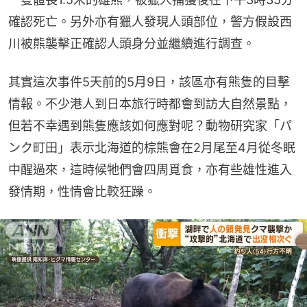
確認死亡。另外亦有獵人發現人頭部位，警方假設西
川被熊襲擊正確認人頭身分並繼續進行調查。
其實這次事件5天前的5月9日，該區亦有熊隻的目擊
情報。不少港人到日本旅行時都會到訪大自然景點，
但若不幸遇到熊隻應該如何應對呢？動物研究家「パ
ンク町田」表示北海道的棕熊會在2月尾至4月從冬眠
中醒過來，這時候牠們會四周覓食，亦有些雄性進入
發情期，性情會比較狂躁。