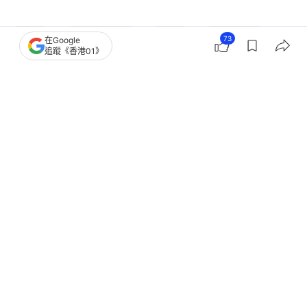
日本
日本熊出沒
日本
野生動物
73
在Google
追蹤《香港01》
3
0
0
0
0
國際
即時國際
北海道今年首宗熊襲人 300公斤熊中
槍後反撲 69歲獵人頭面重傷