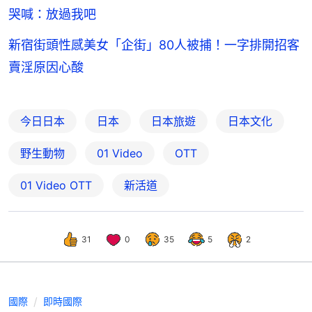
哭喊：放過我吧
新宿街頭性感美女「企街」80人被捕！一字排開招客
賣淫原因心酸
今日日本
日本
日本旅遊
日本文化
野生動物
01 Video
OTT
01‌ ‌Video‌ ‌OTT
新活道
31
0
35
5
2
國際
即時國際