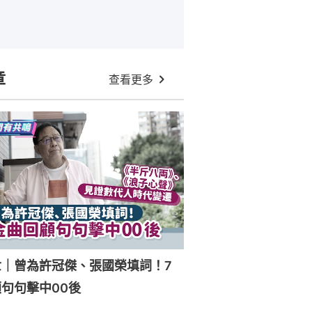
章
查看更多
世｜曾為許冠傑、張國榮填詞！7
句句擊中00後