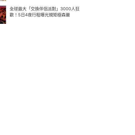
全球最大「交換伴侶派對」3000人狂
歡！5日4夜行程曝光規矩極森嚴