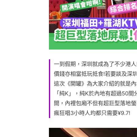
一到假期，深圳就成為了不少港人
價錢亦相當抵玩抵食!若要談及深
這次《開罐》為大家介紹的就是內
「純K」，純K於內地有超過50間
間，內裡包廂不但有超巨型落地螢
瘋狂唱3小時人均都只需要¥9.7!