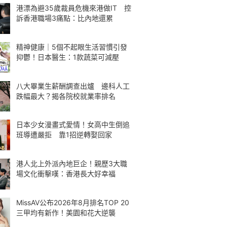
港漂為避35歲裁員危機來港做IT 控
訴香港職場3痛點：比內地還累
精神健康｜5個不起眼生活習慣引發
抑鬱！日本醫生：1款蔬菜可減壓
八大畢業生薪酬調查出爐 邊科人工
跌幅最大？揭各院校就業率排名
日本少女漫畫式愛情！女高中生倒追
班導遭嚴拒 靠1招逆轉娶回家
港人北上外派內地巨企！親歷3大職
場文化衝擊嘆：香港長大好幸福
MissAV公布2026年8月排名TOP 20
三甲均有新作！美園和花大逆襲