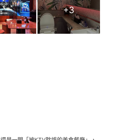
+
3
它還是一間「被KTV耽誤的美食餐廳」，