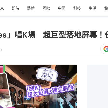
息
即時
熱榜
國際
中國
科技
生活
體
mes」唱K場 超巨型落地屏幕！任
41