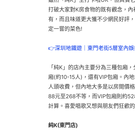
打破大家對K房食物的既有觀念，內
有，而且味道更大獲不少網民好評，
定一嘗的菜色!
👉深圳地鐵遊｜東門老街5層室內娛
「純K」的店內主要分為三種包廂，分別
廂(約10-15人)，還有VIP包廂
人頭收費，但內地大多是以房間價格
88元至268不等，而VIP包廂則約
計算。喜愛唱歌又想與朋友們狂歡的
純K(東門店)