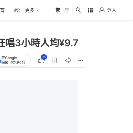
育
經濟
更多
01深圳
繁
觀點
|
简
健康
好食玩飛
登入
女
唱3小時人均¥9.7
15
在Google
追蹤《香港01》