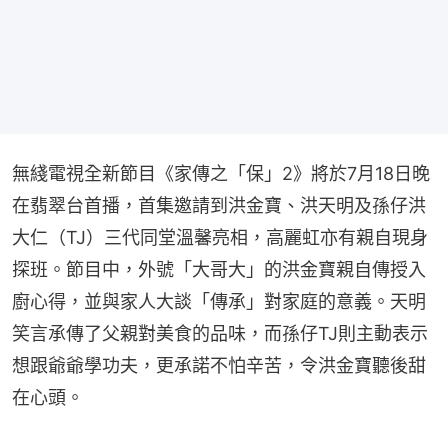
無綫電視全新節目《家傳之「保」2》將於7月18日晚
在翡翠台首播，首集邀請到洪金寶、洪天明及孫仔洪
大仁（TJ）三代同堂溫馨亮相，高麗虹亦有親自現身
探班。節目中，外號「大哥大」的洪金寶親自傳授入
廚心得，並與家人大談「傳承」對家庭的意義。天明
笑言承傳了父親對美食的品味，而孫仔TJ則主動表示
想跟爺爺學功夫，更承諾不怕辛苦，令洪金寶聽後甜
在心頭。