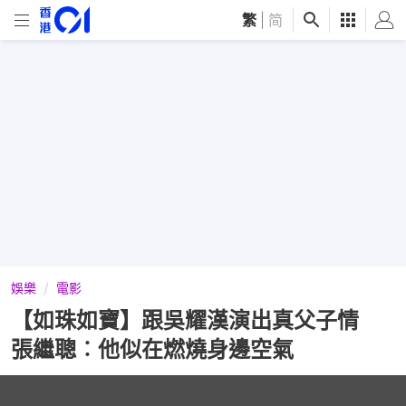
繁
|
简
娛樂
電影
【如珠如寶】跟吳耀漢演出真父子情
張繼聰︰他似在燃燒身邊空氣