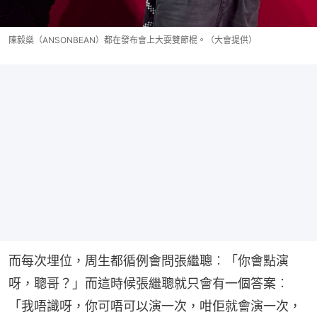
陳毅燊（ANSONBEAN）都在發布會上大耍雙節棍。（大會提供）
而每次埋位，周生都循例會問張繼聰︰「你會點演
呀，聰哥？」而這時候張繼聰就只會有一個答案︰
「我唔識呀，你可唔可以演一次，咁佢就會演一次，