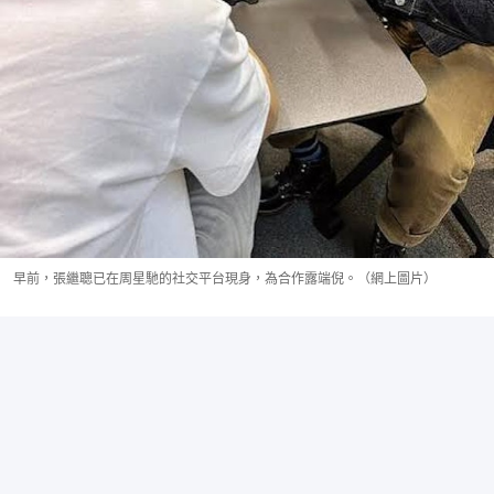
早前，張繼聰已在周星馳的社交平台現身，為合作露端倪。（網上圖片）