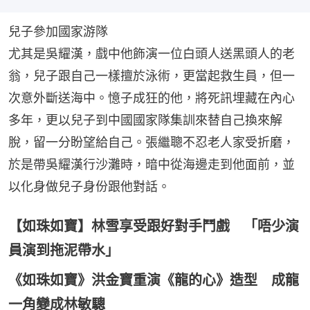
兒子參加國家游隊
尤其是吳耀漢，戲中他飾演一位白頭人送黑頭人的老
翁，兒子跟自己一樣擅於泳術，更當起救生員，但一
次意外斷送海中。憶子成狂的他，將死訊埋藏在內心
多年，更以兒子到中國國家隊集訓來替自己換來解
脫，留一分盼望給自己。張繼聰不忍老人家受折磨，
於是帶吳耀漢行沙灘時，暗中從海邊走到他面前，並
以化身做兒子身份跟他對話。
【如珠如寶】林雪享受跟好對手鬥戲 「唔少演
員演到拖泥帶水」
《如珠如寶》洪金寶重演《龍的心》造型 成龍
一角變成林敏驄