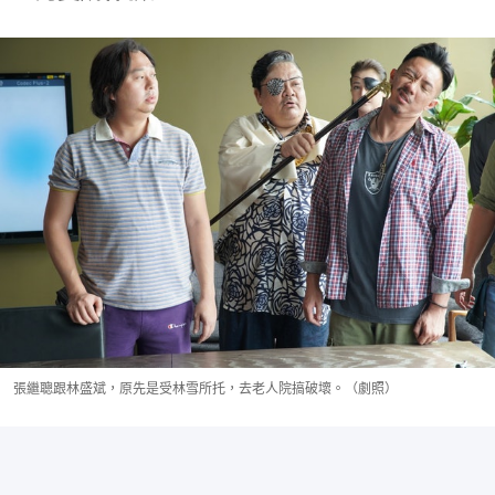
張繼聰跟林盛斌，原先是受林雪所托，去老人院搞破壞。（劇照）