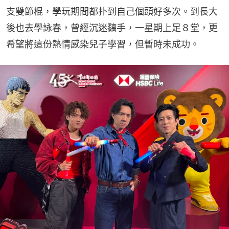
支雙節棍，學玩期間都扑到自己個頭好多次。到長大
後也去學詠春，曾經沉迷黐手，一星期上足８堂，更
希望將這份熱情感染兒子學習，但暫時未成功。