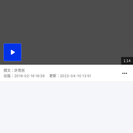
播
放
1:14
總
影
共
片
時
撰文：
許育民
間
出版：
2019-02-16 16:39
更新：
2023-04-10 13:51