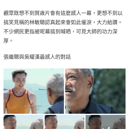
觀眾既想不到賀歲片會有這麼感人一幕，更想不到以
搞笑見稱的林敏驄認真起來會如此催淚，大力給讚。
不少網民更指被呢幕搞到喊晒，可見大師的功力深
厚。
張繼聰與吳耀漢最感人的對話