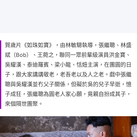
賀歲片《如珠如寶》，由林敏驄執導，張繼聰、林盛
斌（Bob）、王菀之，聯同一眾前輩級演員洪金寶、
吳耀漢、泰迪羅賓、梁小龍、恬妞主演，在團圓的日
子，跟大家講講敬老，老吾老以及人之老。戲中張繼
聰與吳耀漢並冇父子關係，但礙於吳的兒子早逝，憶
子成狂，張繼聰為圓老人家心願，竟親自扮成其子，
來個隔世團聚。