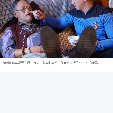
張繼聰跟吳耀漢在戲中飾演一對無名無份，但有真感情的父子。（劇照）