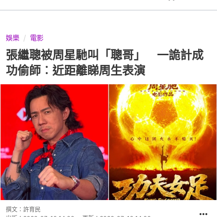
娛樂
電影
張繼聰被周星馳叫「聰哥」 一詭計成
功偷師︰近距離睇周生表演
撰文：
許育民