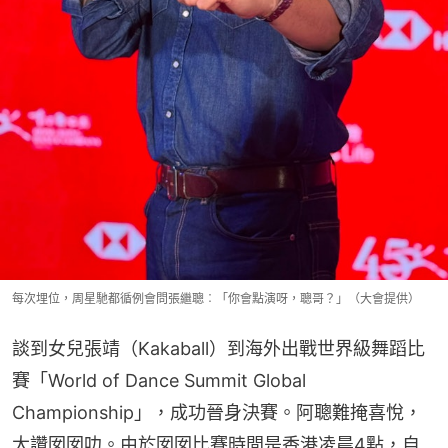
每次埋位，周星馳都循例會問張繼聰︰「你會點演呀，聰哥？」（大會提供）
談到女兒張靖（Kakaball）到海外出戰世界級舞蹈比
賽「World of Dance Summit Global 
Championship」，成功晉身決賽。阿聰難掩喜悅，
大讚囡囡叻。由於囡囡比賽時間是香港凌晨4點，自