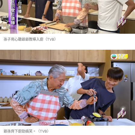
孫子用心聽爺爺教導入廚（TVB）
爺孫齊下廚勁搞笑。（TVB）