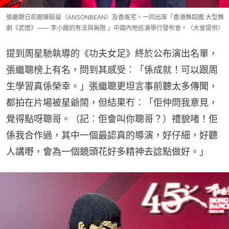
張繼聰日前跟陳毅燊（ANSONBEAN）及香胤宅，一同出席「香港舞蹈團 大型舞
劇《武道》—— 李小龍的有法與無限 」中國內地巡演舉行發布會。（大會提供）
提到周星馳執導的《功夫女足》終於公布演出名單，
張繼聰榜上有名，問到其感受︰「係成就！可以跟周
生學習真係榮幸。」張繼聰更坦言事前聽太多傳聞，
都拍在片場被星爺鬧，但結果冇︰「佢仲問我意見，
覺得點呀聰哥。（記︰佢會叫你聰哥？）禮貌啫！佢
係我合作過，其中一個最認真的導演，好仔細，好聽
人講嘢，會為一個鏡頭花好多精神去諗點做好。」