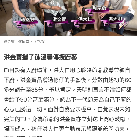
洪金寶三代同堂。（TVB）
洪金寶攜子孫溫馨傳授廚藝
節目設有入廚環節，洪大仁用心聆聽爺爺教導並親自
下廚。洪金寶品嚐過孫仔的手藝後，分數由起初的60
多分調升至85分，予以肯定。天明則直言不論如何都
會給予90分甚至滿分，認為下一代願意為自己下廚的
心意已勝過一切。面對自我要求極高、自覺表現未夠
完美的TJ，身為爺爺的洪金寶亦立刻送上窩心鼓勵，
場面感人。孫仔洪大仁更主動表示想跟爺爺學功夫，