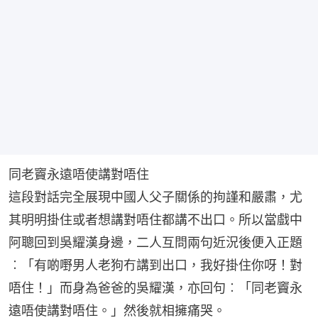
同老竇永遠唔使講對唔住
這段對話完全展現中國人父子關係的拘謹和嚴肅，尤
其明明掛住或者想講對唔住都講不出口。所以當戲中
阿聰回到吳耀漢身邊，二人互問兩句近況後便入正題
︰「有啲嘢男人老狗冇講到出口，我好掛住你呀！對
唔住！」而身為爸爸的吳耀漢，亦回句︰「同老竇永
遠唔使講對唔住。」然後就相擁痛哭。