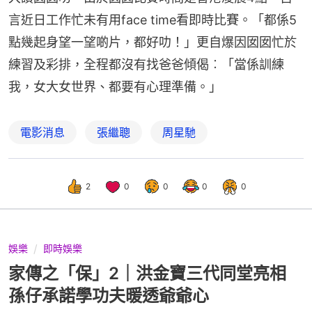
言近日工作忙未有用face time看即時比賽。「都係5
點幾起身望一望啲片，都好叻！」更自爆因囡囡忙於
練習及彩排，全程都沒有找爸爸傾偈︰「當係訓練
我，女大女世界、都要有心理準備。」
電影消息
張繼聰
周星馳
2
0
0
0
0
娛樂
即時娛樂
家傳之「保」2｜洪金寶三代同堂亮相
孫仔承諾學功夫暖透爺爺心