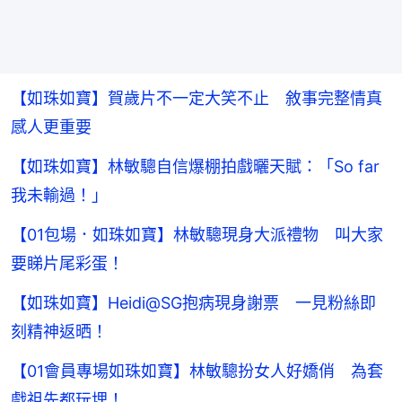
【如珠如寶】賀歲片不一定大笑不止 敘事完整情真
感人更重要
【如珠如寶】林敏驄自信爆棚拍戲曬天賦：「So far
我未輸過！」
【01包場．如珠如寶】林敏驄現身大派禮物 叫大家
要睇片尾彩蛋！
【如珠如寶】Heidi@SG抱病現身謝票 一見粉絲即
刻精神返晒！
【01會員專場如珠如寶】林敏驄扮女人好嬌俏 為套
戲祖先都玩埋！