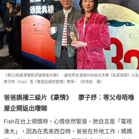
《第32屆香港電影評論學會大獎》，最佳男女演員分別由古天樂《私家偵探》以及
廖子妤（Fish）憑《像我這樣的愛情》奪得。（許育民 攝）
爸爸誤播三級片《豪情》 廖子妤︰等父母唔喺
屋企開返出嚟睇
Fish在台上領獎時，心情依然緊張，她自言是「電視
湊大」，因為在馬來西亞時，爸爸在外地工作，媽媽