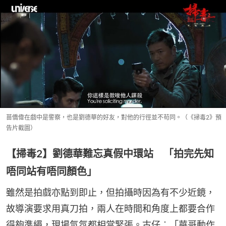
苗僑偉在戲中是警察，也是劉德華的好友，對他的行徑並不苟同。（《掃毒2》預
告片截圖）
【掃毒2】劉德華難忘真假中環站 「拍完先知
唔同站有唔同顏色」
雖然是拍戲亦點到即止，但拍攝時因為有不少近鏡，
故導演要求用真刀拍，兩人在時間和角度上都要合作
得夠準繩，現場氣氛都相當緊張。古仔︰「華哥動作