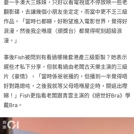
要一手湊大三姊妹，只好以看電視或不停放映一些老
翻影碟，去讓幾個小朋友坐定定，而當中更不乏三級
作品。「當時乜都睇，好盼望進入電影世界，覺得好
浪漫，然後我企喺度（頒獎台）都覺得呢刻超級浪
漫。」
事後Fish被問到有看過哪幾套港產三級鉅製？她表示
遲些才私下分享，但就看過由老闆古天樂主演的三級
片《豪情》，「當時係爸爸播的，但播到一半覺得唔
好對路熄咗，之後我就等父母唔喺屋企時，開返出嚟
睇！」Fish更指看老闆跟青雲主演的《絕世好Bra》學
戴Bra。