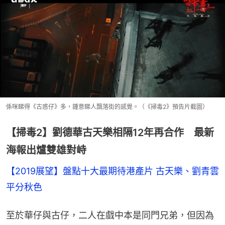
係咪睇得《古惑仔》多，鍾意睇人飄落街的感覺。（《掃毒2》預告片截圖）
【掃毒2】劉德華古天樂相隔12年再合作 最新
海報出爐雙雄對峙
【2019展望】盤點十大最期待港產片 古天樂、劉青雲
平分秋色
至於華仔與古仔，二人在戲中本是同門兄弟，但因為