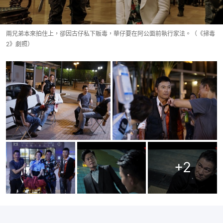
兩兄弟本來拍住上，卻因古仔私下販毒，華仔要在阿公面前執行家法。（《掃毒
2》劇照）
+
2