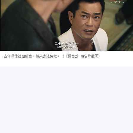
古仔暪住社團販毒，惹來家法侍候。（《掃毒2》預告片截圖）