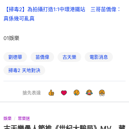
【掃毒2】為拍攝打造1:1中環港鐵站 三哥苗僑偉：
真係幾可亂真
01娛樂
劉德華
苗僑偉
古天樂
電影消息
掃毒2 天地對決
搶先表達
娛樂
眾樂迷
古天樂愚人節推《世紀大騙局》MV 藏