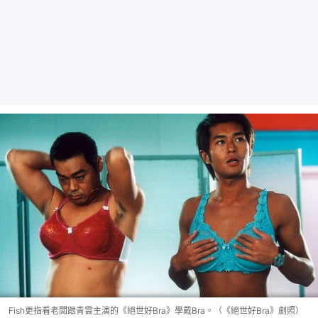
Fish更指看老闆跟青雲主演的《絕世好Bra》學戴Bra。（《絕世好Bra》劇照）