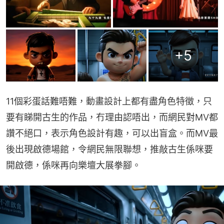
+
5
11個彩蛋話難唔難，動畫設計上都有盡角色特徵，只
要有睇開古生的作品，冇理由認唔出，而網民對MV都
讚不絕口，表示角色設計有趣，可以出盲盒。而MV最
後出現啟德場館，令網民無限聯想，推敲古生係咪要
開啟德，係咪再向樂壇大展拳腳。