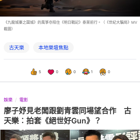
《九龍城寨之圍城》的風箏亦陪住《明日戰記》泰萊前行。（《世紀大騙局》MV
截圖）
古天樂
本地樂壇焦點
5
0
0
1
0
娛樂
電影
廖子妤見老闆跟劉青雲同場望合作 古
天樂︰拍套《絕世好Gun》？