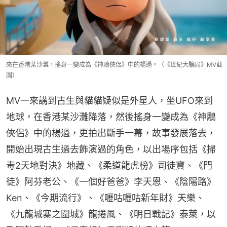
來在香港某沙灘，搖身一變成為《神鵰俠侶》中的楊過。（《世紀大騙局》MV截
圖）
MV一來講到古生與貓貓疑似是外星人，坐UFO來到
地球，在香港某沙灘降落，然後搖身一變成為《神鵰
俠侶》中的楊過，更拍出斷手一幕，故事發展落去，
開始出現古生過去飾演過的角色，以出場序包括《掃
毒2天地對決》地藏、《柔道龍虎榜》司徒寶、《門
徒》阿芬老公、《一個好爸爸》李天恩、《陰陽路》
Ken、《今期流行》、《嚦咕嚦咕新年財》天樂、
《九龍城寨之圍城》龍捲風、《明日戰記》泰萊，以