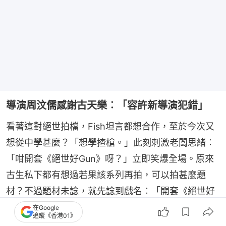
導演周汶儒感謝古天樂︰「容許新導演犯錯」
看著這對絕世拍檔，Fish坦言都想合作，至於今次又
想從中學甚麼？「想學揸槍。」此刻刺激老闆思緒︰
「咁開套《絕世好Gun》呀？」立即笑爆全場。原來
古生私下都有想過若果該系列再拍，可以拍甚麼題
材？不過題材未諗，就先諗到戲名︰「開套《絕世好
嘢》先，「好Gun」題材太窄，至於係咩Gun就自己
在Google
追蹤《香港01》
諗。」