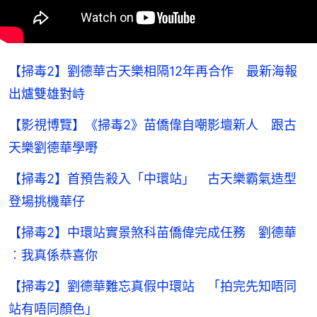
【掃毒2】劉德華古天樂相隔12年再合作 最新海報
出爐雙雄對峙
【影視博覽】《掃毒2》苗僑偉自嘲影壇新人 跟古
天樂劉德華學嘢
【掃毒2】首預告殺入「中環站」 古天樂霸氣造型
登場挑機華仔
【掃毒2】中環站實景煞科苗僑偉完成任務 劉德華
︰我真係恭喜你
【掃毒2】劉德華難忘真假中環站 「拍完先知唔同
站有唔同顏色」