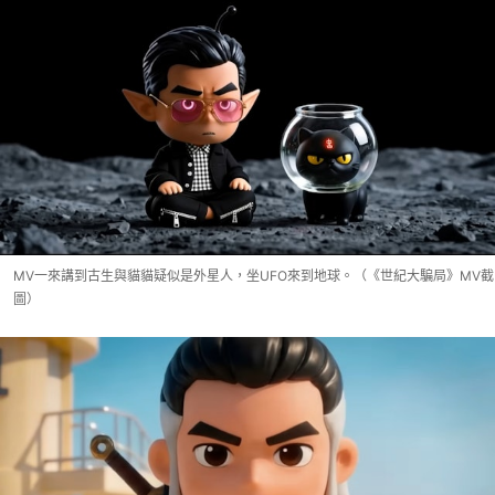
MV一來講到古生與貓貓疑似是外星人，坐UFO來到地球。（《世紀大騙局》MV截
圖）