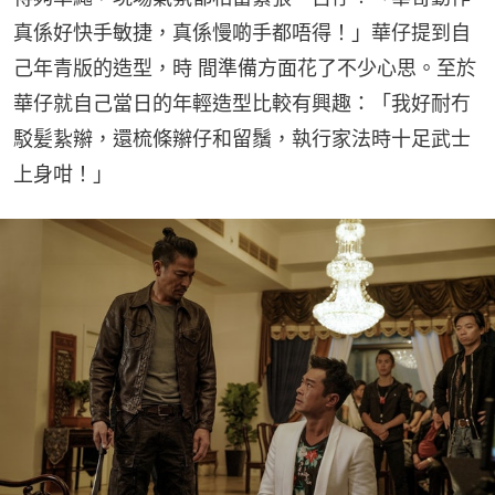
真係好快手敏捷，真係慢啲手都唔得！」華仔提到自
己年青版的造型，時 間準備方面花了不少心思。至於
華仔就自己當日的年輕造型比較有興趣：「我好耐冇
駁髪紥辮，還梳條辮仔和留鬚，執行家法時十足武士
上身咁！」