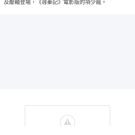
及壓軸登場，《尋秦記》電影版的項少龍。