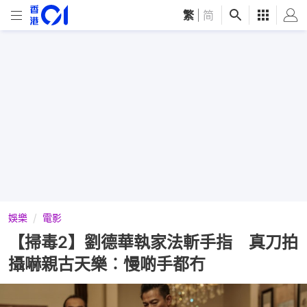
繁
|
简
娛樂
電影
【掃毒2】劉德華執家法斬手指 真刀拍
攝嚇親古天樂︰慢啲手都冇