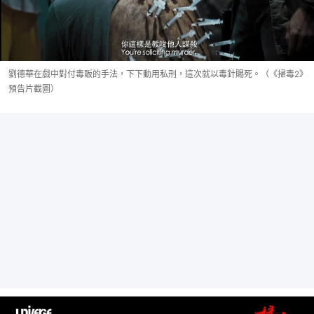
劉德華在戲中對付毒販的手法，下下動用私刑，這次就以毒針賜死。（《掃毒2》
預告片截圖）