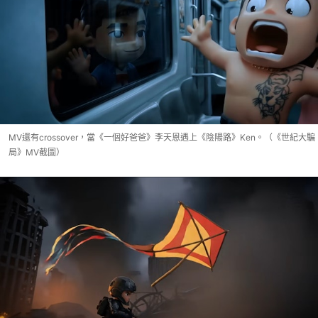
MV還有crossover，當《一個好爸爸》李天恩遇上《陰陽路》Ken。（《世紀大騙
局》MV截圖）