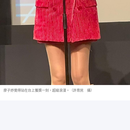
廖子妤覺得站在台上獲獎一刻，超級浪漫。（許育民 攝）