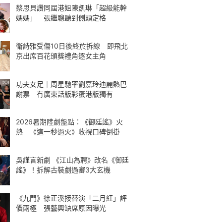
蔡思貝讚同屆港姐陳凱琳「超級能幹
媽媽」 張繼聰聽到側頭定格
衛詩雅受傷10日後終於拆線 即飛北
京出席百花頒獎禮角逐女主角
功夫女足｜周星馳率劉嘉玲迪麗熱巴
謝票 冇廣東話版彩蛋港版獨有
2026暑期陸劇盤點：《御廷謠》火
熱 《這一秒過火》收視口碑倒掛
吳謹言新劇 《江山為聘》改名《御廷
謠》！拆解古裝劇過審3大玄機
《九門》徐正溪接替演「二月紅」評
價兩極 張藝興缺席原因曝光