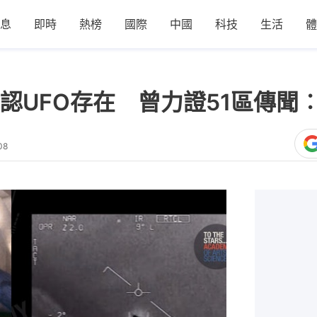
息
即時
熱榜
國際
中國
科技
生活
體
認UFO存在 曾力證51區傳聞
08