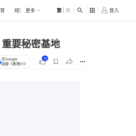
育
經濟
更多
01深圳
繁
觀點
|
简
健康
好食玩飛
登入
女
︰重要秘密基地
18
在Google
追蹤《香港01》