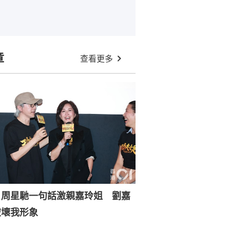
章
查看更多
｜周星馳一句話激親嘉玲姐 劉嘉
破壞我形象