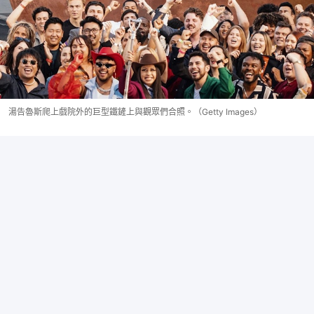
湯告魯斯爬上戲院外的巨型鐵鏟上與觀眾們合照。（Getty Images）