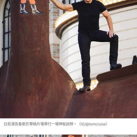
日前湯告魯斯於華納片場舉行一場神秘試映。（IG/@tomcruise）