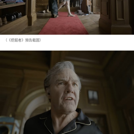
（《挖掘者》預告截圖）