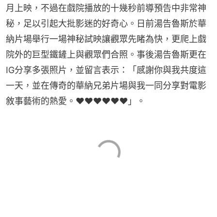
月上映，不過在戲院播放的十幾秒前導預告中非常神
秘，足以引起大批影迷的好奇心。日前湯告魯斯於華
納片場舉行一場神秘試映讓觀眾先睹為快，更爬上戲
院外的巨型鐵鏟上與觀眾們合照。事後湯告魯斯更在
IG分享多張照片，並留言表示：「感謝你與我共度這
一天，並在傳奇的華納兄弟片場與我一同分享對電影
敘事藝術的熱愛。❤️❤️❤️❤️❤️❤️」。