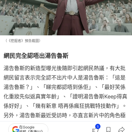
（《挖掘者》預告截圖）
網民完全認唔出湯告魯斯
湯告魯斯的新造型曝光後隨即引起網民熱議，有大批
網民留言表示完全認不出片中人是湯告魯斯：「這是
湯告魯斯？」、「睇完都認唔到係佢」、「最好笑係
化重妝先似返真實年齡」、「證明湯告魯斯Keep得真
係好好」、「幾有新意 唔再係瘋狂挑戰特技動作」。
另外，湯告魯斯最近受訪時，亦直言新片中的角色極
具挑戰性，令不少影迷都非常期待新作。
5
在Google
追蹤《香港01》