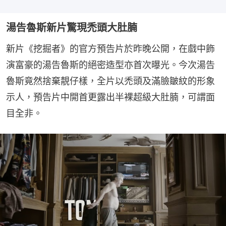
湯告魯斯新片驚現禿頭大肚腩
新片《挖掘者》的官方預告片於昨晚公開，在戲中飾
演富豪的湯告魯斯的絕密造型亦首次曝光。今次湯告
魯斯竟然捨棄靚仔樣，全片以禿頭及滿臉皺紋的形象
示人，預告片中開首更露出半裸超級大肚腩，可謂面
目全非。