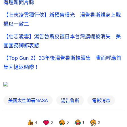
有埋新聞片睇
【壯志凌雲獨行俠】新預告曝光 湯告魯斯親身上戰
機以一敵二
【壯志凌雲】湯告魯斯皮褸日本台灣旗幟被消失 美
國國務卿都表態
【Top Gun 2】33年後湯告魯斯推續集 畫面呼應首
集回憶返晒嚟！
美國太空總署NASA
湯告魯斯
電影消息
4
0
0
1
0