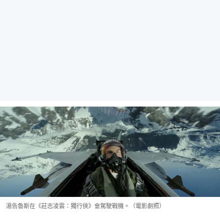
湯告魯斯在《莊志凌雲：獨行俠》會駕駛戰機。（電影劇照）