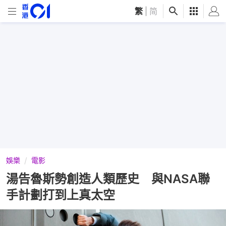
繁
|
简
娛樂
電影
湯告魯斯勢創造人類歷史 與NASA聯
手計劃打到上真太空