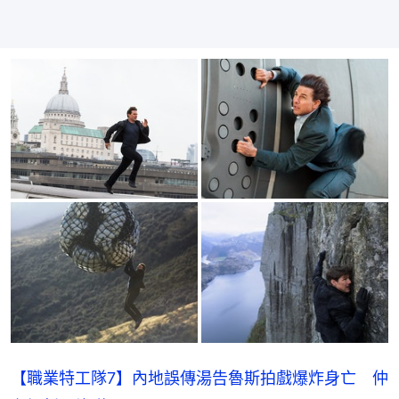
【職業特工隊7】內地誤傳湯告魯斯拍戲爆炸身亡 仲