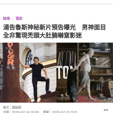
娛樂
電影
湯告魯斯神秘新片預告曝光 男神面目
全非驚現禿頭大肚腩嚇窒影迷
撰文：
關穎賢
出版：
2026-07-14 20:00
更新：
2026-07-15 15:11