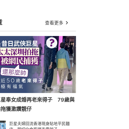
章
查看更多
星奉女成婚再老來得子 79歲與
拍拖獲激讚靚仔
巨星夫婦回流香港現身貼地平民麵