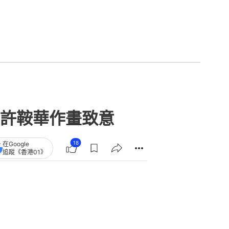
許鞍華作畫致意
18
在Google
追蹤《香港01》