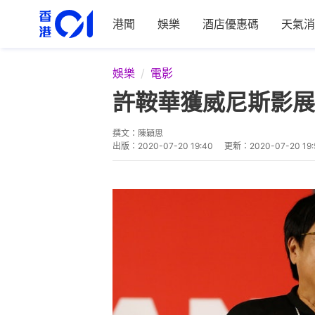
港聞
娛樂
酒店優惠碼
天氣消
娛樂
電影
許鞍華獲威尼斯影展
撰文：
陳穎思
出版：
2020-07-20 19:40
更新：
2020-07-20 19: