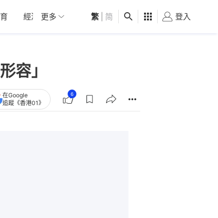
育
經濟
更多
01深圳
繁
觀點
|
简
健康
好食玩飛
登入
女
形容」
6
在Google
追蹤《香港01》