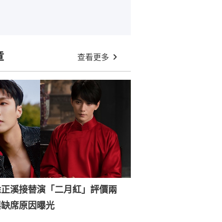
章
查看更多
徐正溪接替演「二月紅」評價兩
興缺席原因曝光