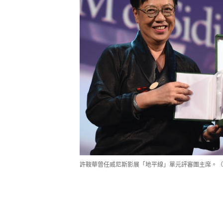
許鞍華曾任威尼斯影展「地平線」單元評審團主席。（Gett