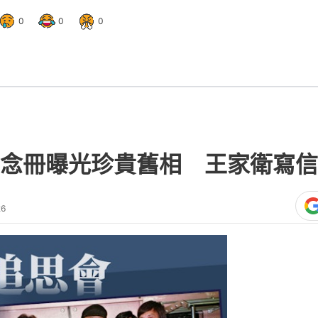
0
0
0
念冊曝光珍貴舊相 王家衛寫信
26