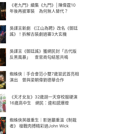
《老九門》續集《九門》│陳偉霆10
年後再披軍裝 為何無人替代？
吳謹言新劇 《江山為聘》改名《御廷
謠》！拆解古裝劇過審3大玄機
吳謹言《御廷謠》獲網民封「古代版
反黑風暴」 查官商勾結惹共鳴
蜘蛛俠｜手合會范小雙7歲習武首亮相
演出 曾與梁朝偉劉德華合作
《天才女友》32歲胡一天穿校服硬演
16歲高中生 網民：違和感爆燈
蜘蛛俠英雄重生｜影迷籲重溫《制裁
者》 槍戰肉搏精彩過John Wick