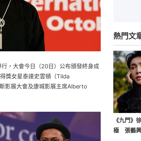
熱門文
舉行，大會今日（20日）公布頒發終身成
女星泰達史雲頓（Tilda 
斯影展大會及康城影展主席Alberto 
《九門》
極 張藝