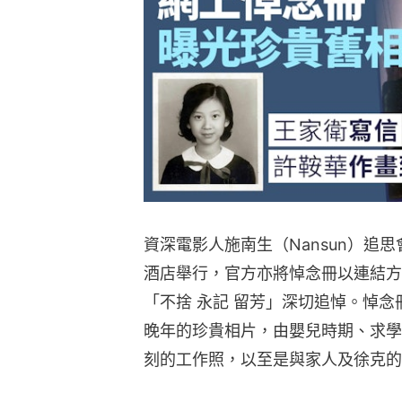
資深電影人施南生（Nansun）追
酒店舉行，官方亦將悼念冊以連結方
「不捨 永記 留芳」深切追悼。悼
晚年的珍貴相片，由嬰兒時期、求學
刻的工作照，以至是與家人及徐克的