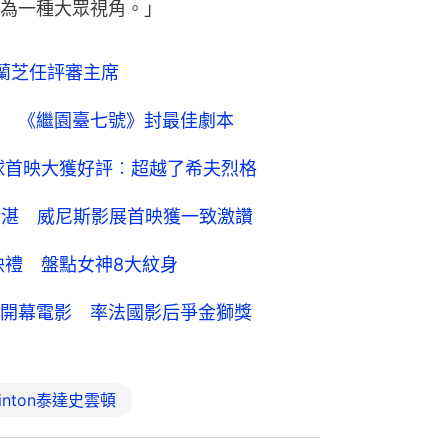
為一種大眾視角。」
蘭芝任評審主席
 《繼園臺七號》封最佳劇本
全球首映大獲好評︰超越了希夫烈格
技精湛 威尼斯影展首映獲一致激讚
映禮 盤點女神8大紋身
開幕電影 率法國影后爭金獅獎
Swinton泰達史雲頓