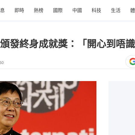
息
即時
熱榜
國際
中國
科技
生活
體
頒發終身成就獎：「開心到唔識
50