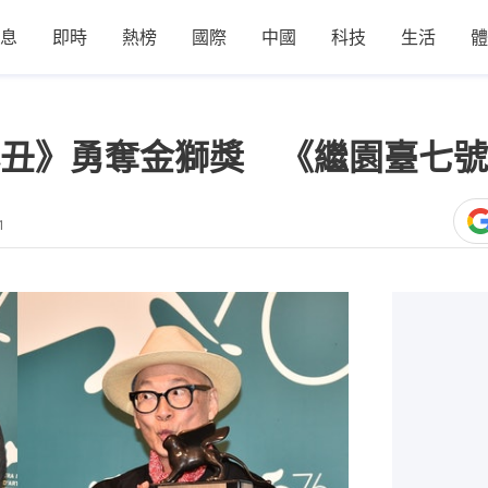
息
即時
熱榜
國際
中國
科技
生活
體
丑》勇奪金獅獎 《繼園臺七號
1