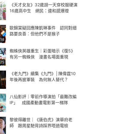
《天才女友》32歲胡一天穿校服硬演
16歲高中生 網民：違和感爆燈
歐錦棠疑回應陳凱琳事件 認同對細
路要良善︰但他們不是猴子
:18
蜘蛛俠英雄重生｜彩蛋暗示《復5》
有另一蜘蛛俠 漫畫名場面重現
:25
《老九門》續集《九門》│陳偉霆10
年後再披軍裝 為何無人替代？
八仙影評｜零前作導演拍「最難改編
IP」 成國產動畫電影第一梯隊
黎彼得離世｜《唐伯虎》演華府老
師 跟周星馳背詩踩界唔過電檢