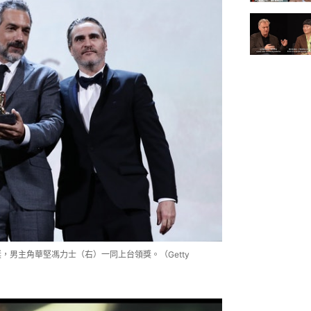
奪金獅獎，男主角華堅馮力士（右）一同上台領獎。（Getty