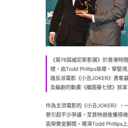
《第76屆威尼斯影展》於香港時
禮，由Todd Phillips執導、華堅
雄反派電影《小丑JOKER》勇
及編劇的動畫《繼園臺七號》就拿
作為主流電影的《小丑JOKER》
曾引起不少爭議，至首映過後獲得幾
高榮譽金獅獎。導演Todd Phill