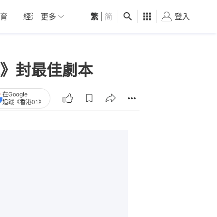
育
經濟
更多
01深圳
繁
觀點
|
简
健康
好食玩飛
登入
女
》封最佳劇本
在Google
追蹤《香港01》