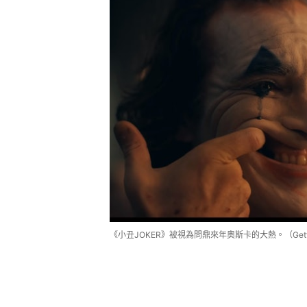
《小丑JOKER》被視為問鼎來年奧斯卡的大熱。（Getty 