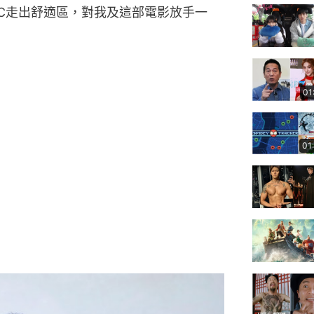
C走出舒適區，對我及這部電影放手一
01
01