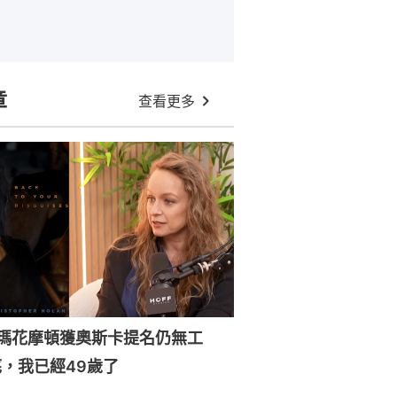
章
查看更多
森瑪花摩頓獲奧斯卡提名仍無工
，我已經49歲了