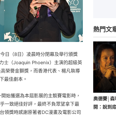
熱門文
間今日（8日）凌晨時分閉幕及舉行頒獎
馮力士（Joaquin Phoenix）主演的超級英
奪最高榮譽金獅獎，而香港代表、楊凡執導
下最佳劇本。
，一開始獲選為本屆影展的主競賽電影時，
奧德賽│
乎一致絕佳好評，最終不負眾望拿下最
開：說到底
ips上台領獎時感謝原著者DC漫畫及電影公司