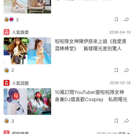
2
人氣娛樂
2026-04-19
啦啦隊女神陳伊原來上過《我愛黑
澀棒棒堂》 舊樣曝光差別驚人
2
人氣話題
2026-02-18
10萬訂閱YouTuber變啦啦隊女神
身兼DJ還喜歡Cosplay 私照曝光
3
即時娛樂
2025-11-19
精選 ★