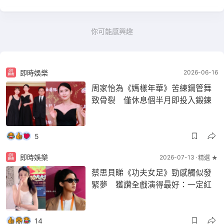
你可能感興趣
即時娛樂
2026-06-16
周家怡為《媽樣年華》苦練鋼管舞
致骨裂 僅休息個半月即投入鍛鍊
5
即時娛樂
2026-07-13
精選 ★
蔡思貝睇《功夫女足》勁感觸似發
緊夢 獲讚全戲演得最好：一定紅
14