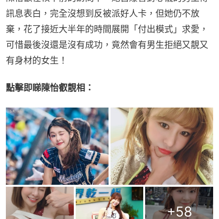
訊息表白，完全沒想到反被派好人卡，但她仍不放
棄，花了接近大半年的時間展開「付出模式」求愛，
可惜最後沒還是沒有成功，竟然會有男生拒絕又靚又
有身材的女生！
點擊即睇陳怡叡靚相：
+
58