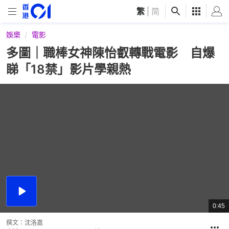
繁
|
简
娛樂
電影
多圖｜職棒女神陳怡叡轉戰電影 自爆
睇「18禁」影片學親熱
播
放
0:45
總
影
共
片
時
撰文：
沈洛嘉
間