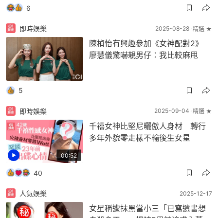
6
即時娛樂
2025-08-28
精選 ★
陳楨怡有興趣參加《女神配對2》
廖慧儀驚嚇親男仔：我比較麻甩
5
即時娛樂
2025-09-04
精選 ★
千禧女神比堅尼曬傲人身材 轉行
多年外貌零走樣不輸後生女星
00:52
40
人氣娛樂
2025-12-17
女星稱遭抹黑當小三「已寫遺書想