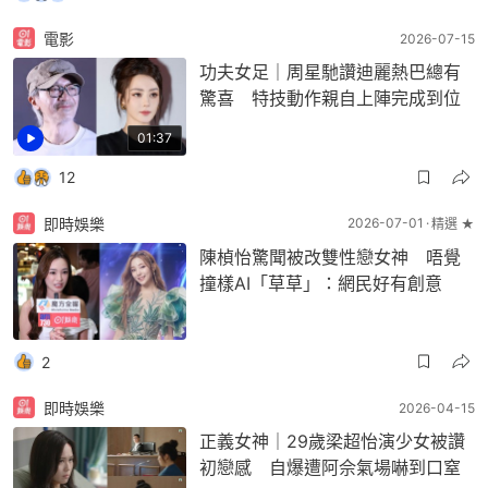
電影
2026-07-15
功夫女足｜周星馳讚迪麗熱巴總有
驚喜 特技動作親自上陣完成到位
01:37
12
即時娛樂
2026-07-01
精選 ★
陳楨怡驚聞被改雙性戀女神 唔覺
撞樣AI「草草」：網民好有創意
2
即時娛樂
2026-04-15
正義女神｜29歲梁超怡演少女被讚
初戀感 自爆遭阿佘氣場嚇到口窒