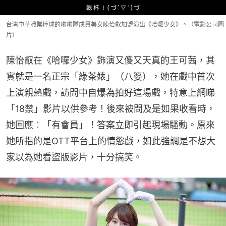
台灣中華職業棒球的啦啦隊成員美女陳怡叡加盟演出《哈囉少女》。（電影公司圖
片）
陳怡叡在《哈囉少女》飾演又傻又天真的王可茜，其
實就是一名正宗「綠茶婊」（八婆），她在戲中首次
上演親熱戲，訪問中自爆為拍好這場戲，特意上網睇
「18禁」影片以供參考！後來被問及是如果收看時，
她回應︰「有會員」！答案立即引起現場騷動。原來
她所指的是OTT平台上的情慾戲，如此強調是不想大
家以為她看盜版影片，十分搞笑。