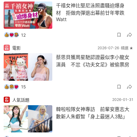
千禧女神比堅尼泳照盡騷迫爆身
材 拒做肉彈退出幕前廿年零跌
Watt
12
電影
2026-07-26
精選 ★
蔡思貝獲周星馳認證最似李小龍女
演員 不忿《功夫女足》被偷票房
15
人氣話題
2026-01-31
韓啦啦隊女神專訪 前輩安惠志大
數新人朱叡智「身上最迷人3點」