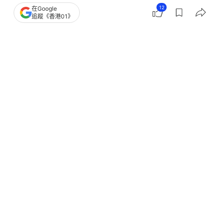
12
在Google
追蹤《香港01》
撰文：
聯合早報
出版：
2026-05-25 14:30
更新：
2026-05-26 11:56
曾主演漫威電影《尚氣與十環幫傳奇》（Shang-Chi
and the Legend of the Ten Rings）的加拿大華裔