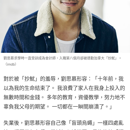
劉思慕求學時一直受訓成為會計師，入職第八個月卻被德勤加拿大「炒魷」。
（imdb）
對於被「抄魷」的羞辱，劉思慕形容：「十年前，我
以為我的生命結束了。 我浪費了家人在我身上投入的
無數時間和金錢。 多年的教育，資優教學，努力地不
辜負我父母的期望。 一切都在一瞬間崩潰了。」
失業後，劉思慕形容自己像「盲頭烏蠅」一樣四處亂