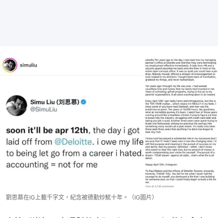
劉思慕在IG上載千字文，紀念被德勤炒魷十年。（IG圖片）