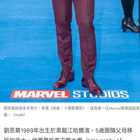
劉思慕經過多年努力，參演《尚氣：十環幫傳奇》，成為第一位Marvel華裔超級英
雄。（imdb）
劉思慕1989年出生於黑龍江哈爾濱，5歲跟隨父母移