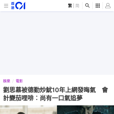
繁
|
简
娛樂
電影
劉思慕被德勤炒魷10年上網發晦氣 會
計變茄哩啡︰尚有一口氣追夢