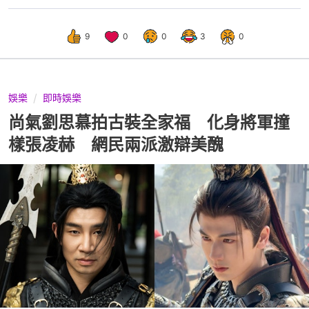
9
0
0
3
0
娛樂
即時娛樂
尚氣劉思慕拍古裝全家福 化身將軍撞
樣張凌赫 網民兩派激辯美醜