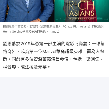
據劉思慕早前訪問，他曾於《我的超豪男友》（Crazy Rich Asians）的試鏡與
Henry Golding爭奪男主角的角色。（imdb）
劉思慕於2019年憑第一部主演的電影《尚氣：十環幫
傳奇》，成為第一位Marvel華裔超級英雄，而為人熟
悉，同戲有多位資深華裔演員參演，包括：梁朝偉、
楊紫瓊、陳法拉及元華。