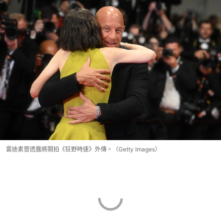
雲迪素曾透露將開拍《狂野時速》外傳。（Getty Images）