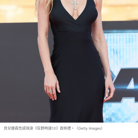
貝兒娜森性感現身《狂野時速10》首映禮。（Getty Images）