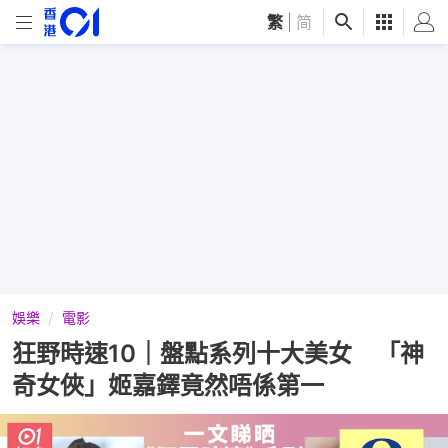
繁
|
简
娛樂
電影
狂野時速10｜盤點系列十大美女 「神
奇女俠」姬嘉鐸竟然唔係第一