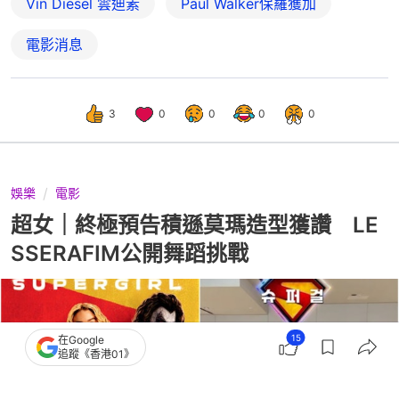
Vin Diesel 雲迪素
Paul Walker保羅獲加
電影消息
3
0
0
0
0
娛樂
電影
超女｜終極預告積遜莫瑪造型獲讚 LE
SSERAFIM公開舞蹈挑戰
15
在Google
追蹤《香港01》