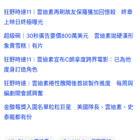
狂野時速11︱雲迪素再刷故友保羅獲加回憶殺 終章
上映日終極曝光
超級碗｜30秒廣告要價800萬美元 雲迪素拋硬漢形
象賣雪糕｜有片
狂野時速11︱雲迪素宣布C朗拿度跨界電影︰已為他
度身訂造角色
狂野時速︱雲迪素捲性醜聞後首談製作進度 每周與
編劇開會感興奮
金酸莓獎入圍名單粒粒巨星 美國隊長、雲迪素、史
泰龍都有份