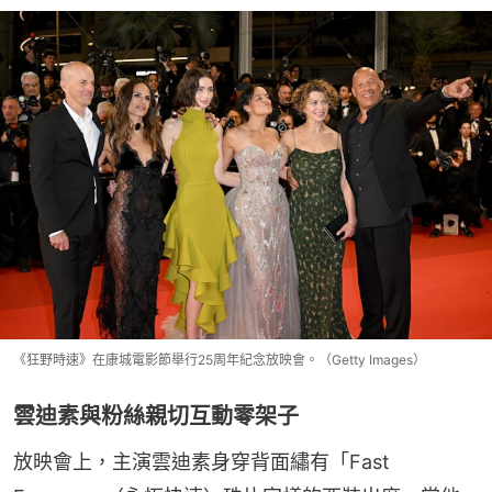
《狂野時速》在康城電影節舉行25周年紀念放映會。（Getty Images）
雲迪素與粉絲親切互動零架子
放映會上，主演雲迪素身穿背面繡有「Fast 