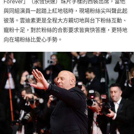
Forever」（永恆快速）珠片字樣的西裝出席，當他
與同組演員一起踏上紅地毯時，現場粉絲尖叫聲此起
彼落。雲迪素更是全程大方親切地與台下粉絲互動、
寵粉十足，對於粉絲的合影要求皆爽快答應，更特地
向在場粉絲比愛心手勢。