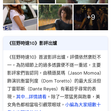
+
9
《狂野時速10》影評出爐
《狂野時速10》首波影評出爐，評價依然褒貶不
一，為防細節上的過多透露便不逐一重述，主要
影評家們皆認同，由積遜莫瑪（Jason Momoa）
飾演抗衡當列度（Dom Toretto）的最大反派但
丁雷耶斯（Dante Reyes）有著超乎尋常的表
現，
其中...詳情請看
。除了一眾猛男與跑車，美
女角色都相當吸引觀眾眼球，
小編為大家細數十