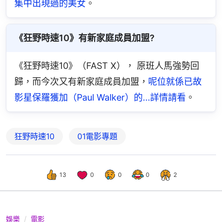
集中出現過的美女
。
《狂野時速10》有新家庭成員加盟?
《狂野時速10》（FAST X）， 原班人馬強勢回
歸，而今次又有新家庭成員加盟，
呢位就係已故
影星保羅獲加（Paul Walker）的...詳情請看
。
狂野時速10
01電影專題
13
0
0
0
2
娛樂
電影