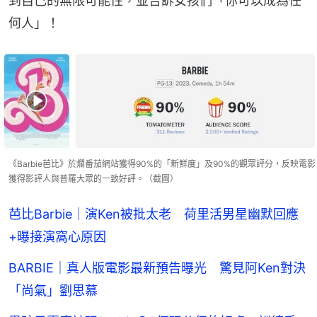
到自己的無限可能性，並告訴女孩們「你可以成為任
何人」！
《Barbie芭比》於爛番茄網站獲得90%的「新鮮度」及90%的觀眾評分，反映電影
獲得影評人與普羅大眾的一致好評。（截圖）
芭比Barbie｜演Ken被批太老 荷里活男星幽默回應
+曝接演窩心原因
BARBIE｜真人版電影最新預告曝光 驚見阿Ken對決
「尚氣」劉思慕