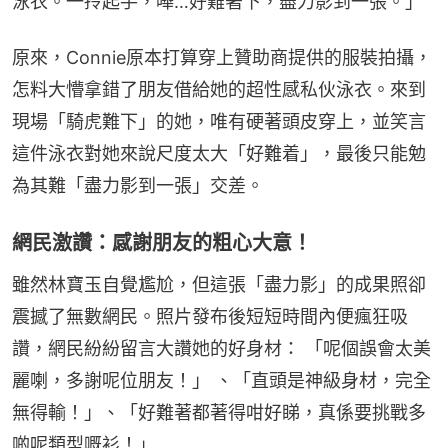
泳衣。一拎起手，嘩…好難著下，盡力影到一張。」
原來，Connie原本打算穿上贊助商提供的服裝拍攝，
怎料大懵拿錯了朋友借給她的超性感私伙泳衣。來到
現場「騎虎難下」的她，唯有硬著頭皮穿上，並笑言
這件泳衣對她來說尺度太大「好難着」，最後只能勉
為其難「盡力影到一張」交差。
網民激讚：感謝朋友的粗心大意！
雖然林寶玉自覺尷尬，但這張「盡力影」的成果照卻
震撼了無數網民。照片發布後短短時間內便瘋狂吸
讚，網民紛紛留言大讚她的好身材： 「呢個誤會太美
麗喇，多謝呢位朋友！」 、「直頭是神級身材，完全
無得輸！」、「好難著都著得咁好睇，真係要挑戰多
啲呢類型嘅衫！」