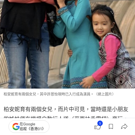
柏安妮育有兩個女兒，其中許恩怡現時已入行成為演員。（網上圖片）
柏安妮育有兩個女兒，而片中可見，當時還是小朋友
的姊妹倆在機場自動行人道（平面扶手電梯）旁玩，
5
在Google
整個人掛在扶手帶旁滑行。傳統亞洲父母看到小女孩
追蹤《香港01》