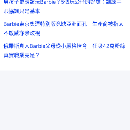
男孩子更應該玩Barbie？5個玩公仔的好處：訓練手
眼協調只是基本
Barbie東京奧運特別版竟缺亞洲面孔 生產商被指太
不敏感亦涉歧視
俄羅斯真人Barbie父母從小嚴格培育 狂吸42萬粉絲
真實職業竟是？