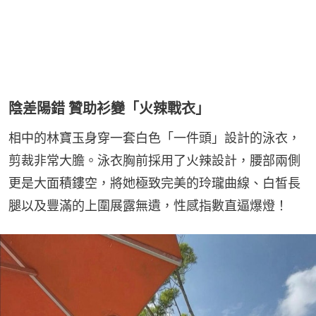
陰差陽錯 贊助衫變「火辣戰衣」
相中的林寶玉身穿一套白色「一件頭」設計的泳衣，
剪裁非常大膽。泳衣胸前採用了火辣設計，腰部兩側
更是大面積鏤空，將她極致完美的玲瓏曲線、白皙長
腿以及豐滿的上圍展露無遺，性感指數直逼爆燈！