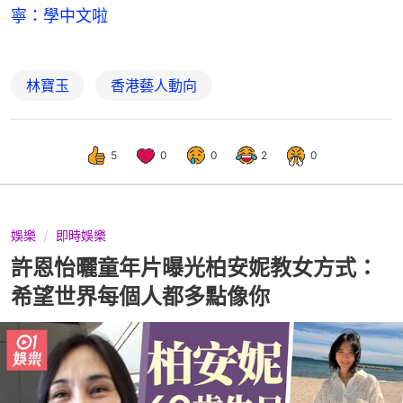
寧：學中文啦
林寶玉
香港藝人動向
5
0
0
2
0
娛樂
即時娛樂
許恩怡曬童年片曝光柏安妮教女方式：
希望世界每個人都多點像你