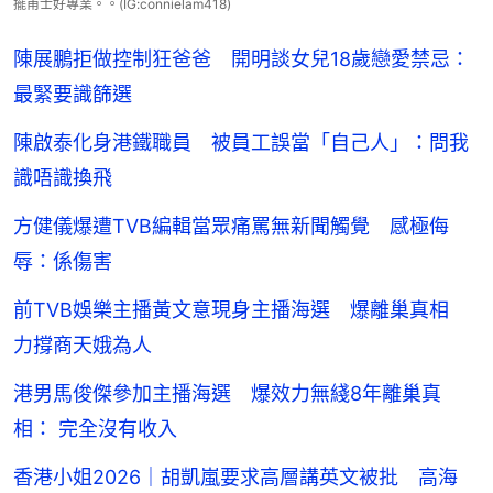
擺甫士好專業。。(IG:connielam418)
陳展鵬拒做控制狂爸爸 開明談女兒18歲戀愛禁忌：
最緊要識篩選
陳啟泰化身港鐵職員 被員工誤當「自己人」：問我
識唔識換飛
方健儀爆遭TVB編輯當眾痛罵無新聞觸覺 感極侮
辱：係傷害
前TVB娛樂主播黃文意現身主播海選 爆離巢真相
力撐商天娥為人
港男馬俊傑參加主播海選 爆效力無綫8年離巢真
相： 完全沒有收入
香港小姐2026｜胡凱嵐要求高層講英文被批 高海