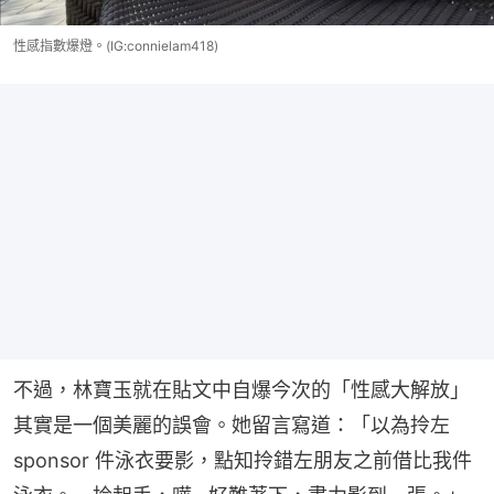
性感指數爆燈。(IG:connielam418)
不過，林寶玉就在貼文中自爆今次的「性感大解放」
其實是一個美麗的誤會。她留言寫道：「以為拎左 
sponsor 件泳衣要影，點知拎錯左朋友之前借比我件