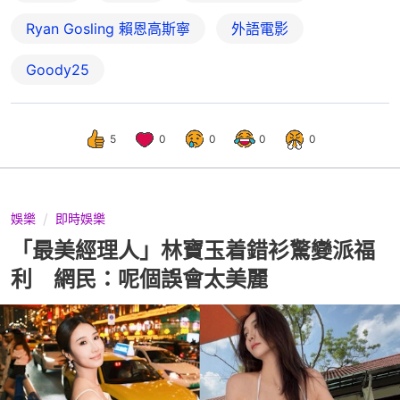
Ryan Gosling 賴恩高斯寧
外語電影
Goody25
5
0
0
0
0
娛樂
即時娛樂
「最美經理人」林寶玉着錯衫驚變派福
利 網民：呢個誤會太美麗