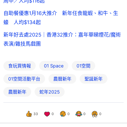
周中／人均$116起
自助餐優惠1月16大推介 新年任食龍蝦、和牛、生
蠔 人均$134起
新年好去處2025｜香港32推介：嘉年華睇煙花/魔術
表演/雜技馬戲團
食玩買情報
01 Space
01空間
01空間活動平台
農曆新年
聖誕新年
農曆新年
蛇年2025
33
0
0
0
0