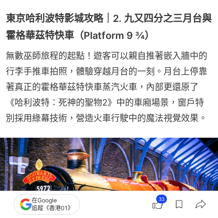
東京哈利波特影城攻略｜2. 九又四分之三月台與
霍格華茲特快車（Platform 9 ¾）
無數巫師旅程的起點！遊客可以親自推著嵌入牆中的
行李手推車拍照，體驗穿越月台的一刻。月台上停靠
著真正的霍格華茲特快車蒸汽火車，內部更還原了
《哈利波特：死神的聖物2》中的車廂場景，窗戶特
別採用綠幕技術，營造火車行駛中的魔法視覺效果。
33
在Google
追蹤《香港01》