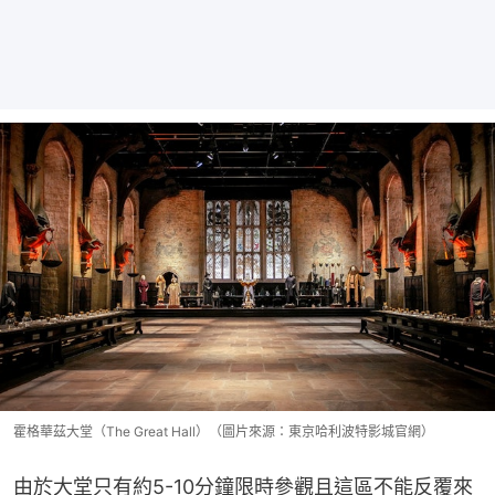
霍格華茲大堂（The Great Hall）（圖片來源：東京哈利波特影城官網）
由於大堂只有約5-10分鐘限時參觀且這區不能反覆來