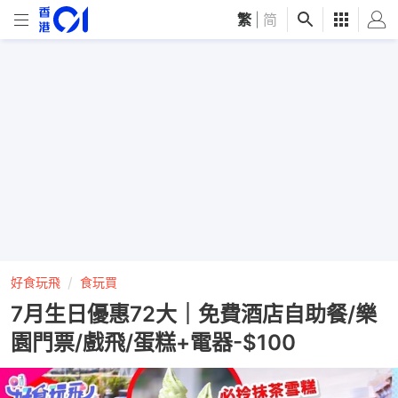
繁
|
简
好食玩飛
食玩買
7月生日優惠72大｜免費酒店自助餐/樂
園門票/戲飛/蛋糕+電器-$100