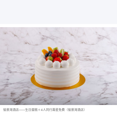
愉景灣酒店——生日蛋糕＋4人同行壽星免費（愉景灣酒店）